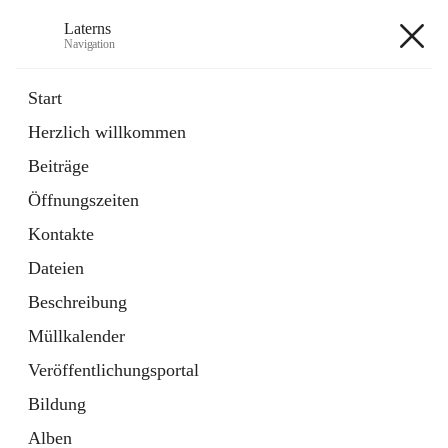
Laterns
Navigation
Laterns
Start
Herzlich willkommen
Bürgerservice
Beiträge
11 Schnellzugriffe
Öffnungszeiten
Soziales
1 Schnellzugriff
Kontakte
Dateien
+5
Beschreibung
Müllkalender
Veröffentlichungsportal
Bildung
Hauptadresse
Alben