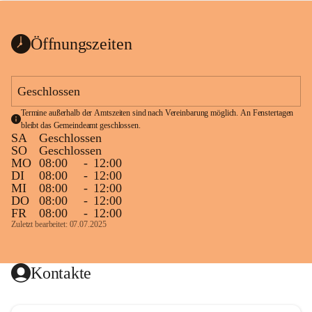
bis zum Ende der Bauarbeiten 
Kundmachung_Sperre-
gesperrt.
Wanderweg-veröffentlic
1 Seite
•
0 MB
ht
Öffnungszeiten
Schild_Sperre
1 Seite
•
0,1 MB
Geschlossen
Termine außerhalb der Amtszeiten sind nach Vereinbarung möglich. An Fenstertagen 
bleibt das Gemeindeamt geschlossen.
SA
Geschlossen
SO
Geschlossen
MO
08:00
-
12:00
DI
08:00
-
12:00
MI
08:00
-
12:00
DO
08:00
-
12:00
FR
08:00
-
12:00
Zuletzt bearbeitet: 07.07.2025
Kontakte