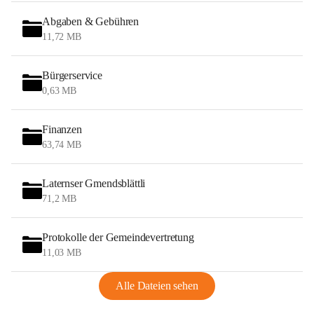
Abgaben & Gebühren
11,72 MB
Bürgerservice
0,63 MB
Finanzen
63,74 MB
Laternser Gmendsblättli
71,2 MB
Protokolle der Gemeindevertretung
11,03 MB
Alle Dateien sehen