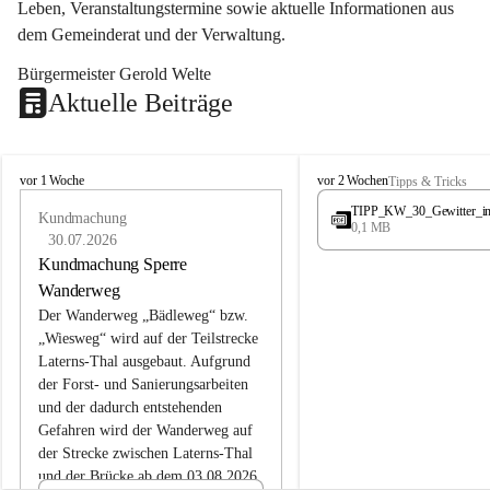
Leben, Veranstaltungstermine sowie aktuelle Informationen aus 
dem Gemeinderat und der Verwaltung. 
Bürgermeister Gerold Welte
Aktuelle Beiträge
L
L
vor 1 Woche
vor 2 Wochen
Tipps & Tricks
a
a
TIPP_KW_30_Gewitter_i
t
Kundmachung
t
0,1 MB
e
e
30.07.2026
r
r
Kundmachung Sperre
n
n
Wanderweg
s
s
Der Wanderweg „Bädleweg“ bzw. 
„Wiesweg“ wird auf der Teilstrecke 
Laterns-Thal ausgebaut. Aufgrund 
der Forst- und Sanierungsarbeiten 
und der dadurch entstehenden 
Gefahren wird der Wanderweg auf 
der 
Strecke zwischen Laterns-Thal 
und der Brücke ab dem 03.08.2026 