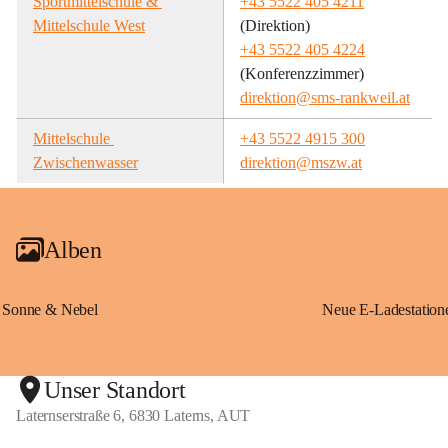
Sportmittelschule & 
+43 5522 405 4211
Mittelschule West
(Direktion)
+43 5522 405 4224
(Konferenzzimmer)
direktion@sms-rankweil.at
Mittelschule 
+43 5522 4915 300
Zwischenwasser
direktion@mszw.at
Alben
Sonne & Nebel
Unser Standort
Laternserstraße 6, 6830 Laterns, AUT