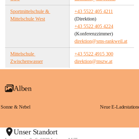
Sportmittelschule & 
+43 5522 405 4211
Mittelschule West
(Direktion)
+43 5522 405 4224
(Konferenzzimmer)
direktion@sms-rankweil.at
Mittelschule 
+43 5522 4915 300
Zwischenwasser
direktion@mszw.at
Alben
Sonne & Nebel
Unser Standort