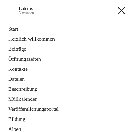
Laterns
Navigation
Laterns
Start
Herzlich willkommen
Bürgerservice
Beiträge
11 Schnellzugriffe
Öffnungszeiten
Soziales
1 Schnellzugriff
Kontakte
Dateien
+5
Beschreibung
Müllkalender
Veröffentlichungsportal
Bildung
Hauptadresse
Alben