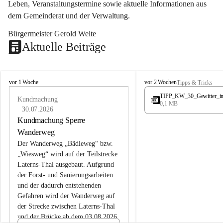
Leben, Veranstaltungstermine sowie aktuelle Informationen aus 
dem Gemeinderat und der Verwaltung. 
Bürgermeister Gerold Welte
Aktuelle Beiträge
L
L
vor 1 Woche
vor 2 Wochen
Tipps & Tricks
a
a
TIPP_KW_30_Gewitter_i
t
Kundmachung
t
0,1 MB
e
e
30.07.2026
r
r
Kundmachung Sperre
n
n
Wanderweg
s
s
Der Wanderweg „Bädleweg“ bzw. 
„Wiesweg“ wird auf der Teilstrecke 
Laterns-Thal ausgebaut. Aufgrund 
der Forst- und Sanierungsarbeiten 
und der dadurch entstehenden 
Gefahren wird der Wanderweg auf 
der 
Strecke zwischen Laterns-Thal 
und der Brücke ab dem 03.08.2026 