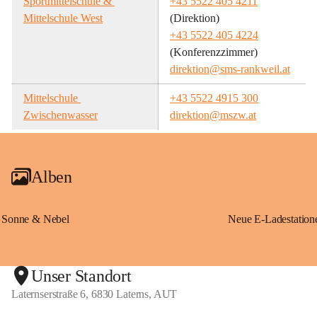
Sportmittelschule & 
+43 5522 405 4211
Mittelschule West
(Direktion)
+43 5522 405 4224
(Konferenzzimmer)
direktion@sms-rankweil.at
Mittelschule 
+43 5522 4915 300
Zwischenwasser
direktion@mszw.at
Alben
Sonne & Nebel
Unser Standort
Laternserstraße 6, 6830 Laterns, AUT