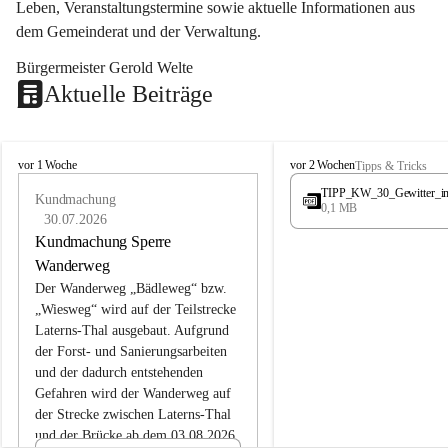
Leben, Veranstaltungstermine sowie aktuelle Informationen aus 
dem Gemeinderat und der Verwaltung. 
Bürgermeister Gerold Welte
Aktuelle Beiträge
L
L
vor 1 Woche
vor 2 Wochen
Tipps & Tricks
a
a
TIPP_KW_30_Gewitter_i
t
Kundmachung
t
0,1 MB
e
e
30.07.2026
r
r
Kundmachung Sperre
n
n
Wanderweg
s
s
Der Wanderweg „Bädleweg“ bzw. 
„Wiesweg“ wird auf der Teilstrecke 
Laterns-Thal ausgebaut. Aufgrund 
der Forst- und Sanierungsarbeiten 
und der dadurch entstehenden 
Gefahren wird der Wanderweg auf 
der 
Strecke zwischen Laterns-Thal 
und der Brücke ab dem 03.08.2026 