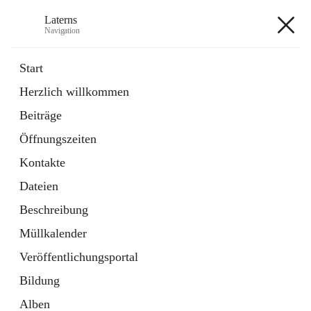
Laterns
Navigation
Laterns
Start
Herzlich willkommen
Bürgerservice
Beiträge
11 Schnellzugriffe
Öffnungszeiten
Soziales
1 Schnellzugriff
Kontakte
Dateien
+5
Beschreibung
Müllkalender
Veröffentlichungsportal
Bildung
Hauptadresse
Alben