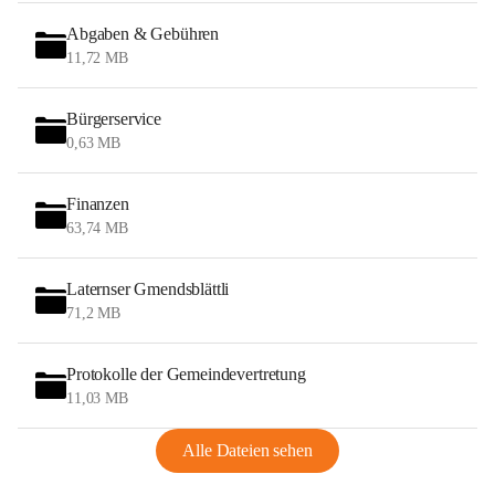
Abgaben & Gebühren
11,72 MB
Bürgerservice
0,63 MB
Finanzen
63,74 MB
Laternser Gmendsblättli
71,2 MB
Protokolle der Gemeindevertretung
11,03 MB
Alle Dateien sehen