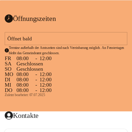
bis zum Ende der Bauarbeiten 
Kundmachung_Sperre-
gesperrt.
Wanderweg-veröffentlic
1 Seite
•
0 MB
ht
Öffnungszeiten
Schild_Sperre
1 Seite
•
0,1 MB
Öffnet bald
Termine außerhalb der Amtszeiten sind nach Vereinbarung möglich. An Fenstertagen 
bleibt das Gemeindeamt geschlossen.
FR
08:00
-
12:00
SA
Geschlossen
SO
Geschlossen
MO
08:00
-
12:00
DI
08:00
-
12:00
MI
08:00
-
12:00
DO
08:00
-
12:00
Zuletzt bearbeitet: 07.07.2025
Kontakte