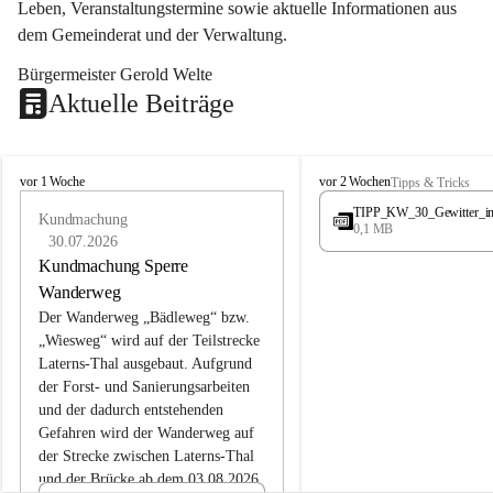
Leben, Veranstaltungstermine sowie aktuelle Informationen aus 
dem Gemeinderat und der Verwaltung. 
Bürgermeister Gerold Welte
Aktuelle Beiträge
L
L
vor 1 Woche
vor 2 Wochen
Tipps & Tricks
a
a
TIPP_KW_30_Gewitter_i
t
Kundmachung
t
0,1 MB
e
e
30.07.2026
r
r
Kundmachung Sperre
n
n
Wanderweg
s
s
Der Wanderweg „Bädleweg“ bzw. 
„Wiesweg“ wird auf der Teilstrecke 
Laterns-Thal ausgebaut. Aufgrund 
der Forst- und Sanierungsarbeiten 
und der dadurch entstehenden 
Gefahren wird der Wanderweg auf 
der 
Strecke zwischen Laterns-Thal 
und der Brücke ab dem 03.08.2026 