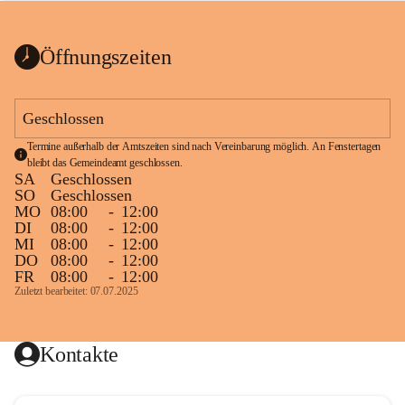
bis zum Ende der Bauarbeiten 
Kundmachung_Sperre-
gesperrt.
Wanderweg-veröffentlic
1 Seite
•
0 MB
ht
Öffnungszeiten
Schild_Sperre
1 Seite
•
0,1 MB
Geschlossen
Termine außerhalb der Amtszeiten sind nach Vereinbarung möglich. An Fenstertagen 
bleibt das Gemeindeamt geschlossen.
SA
Geschlossen
SO
Geschlossen
MO
08:00
-
12:00
DI
08:00
-
12:00
MI
08:00
-
12:00
DO
08:00
-
12:00
FR
08:00
-
12:00
Zuletzt bearbeitet: 07.07.2025
Kontakte