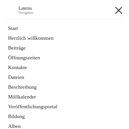
Laterns
Navigation
Laterns
Start
Herzlich willkommen
Bürgerservice
Beiträge
11 Schnellzugriffe
Öffnungszeiten
Soziales
1 Schnellzugriff
Kontakte
Dateien
+5
Beschreibung
Müllkalender
Veröffentlichungsportal
Bildung
Hauptadresse
Alben