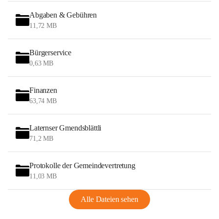
Abgaben & Gebühren
11,72 MB
Bürgerservice
0,63 MB
Finanzen
63,74 MB
Laternser Gmendsblättli
71,2 MB
Protokolle der Gemeindevertretung
11,03 MB
Alle Dateien sehen