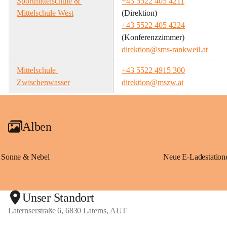
Sportmittelschule & 
+43 5522 405 4211
Mittelschule West
(Direktion)
+43 5522 405 4224
(Konferenzzimmer)
direktion@sms-rankweil.at
Mittelschule 
+43 5522 4915 300
Zwischenwasser
direktion@mszw.at
Alben
Sonne & Nebel
Unser Standort
Laternserstraße 6, 6830 Laterns, AUT