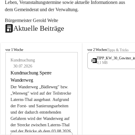
Leben, Veranstaltungstermine sowie aktuelle Informationen aus 
dem Gemeinderat und der Verwaltung. 
Bürgermeister Gerold Welte
Aktuelle Beiträge
L
L
vor 1 Woche
vor 2 Wochen
Tipps & Tricks
a
a
TIPP_KW_30_Gewitter_i
t
Kundmachung
t
0,1 MB
e
e
30.07.2026
r
r
Kundmachung Sperre
n
n
Wanderweg
s
s
Der Wanderweg „Bädleweg“ bzw. 
„Wiesweg“ wird auf der Teilstrecke 
Laterns-Thal ausgebaut. Aufgrund 
der Forst- und Sanierungsarbeiten 
und der dadurch entstehenden 
Gefahren wird der Wanderweg auf 
der 
Strecke zwischen Laterns-Thal 
und der Brücke ab dem 03.08.2026 