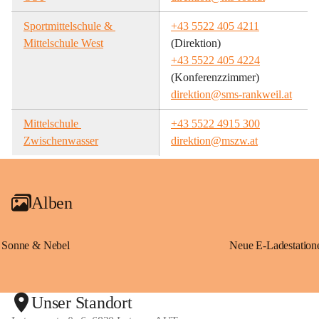
Sportmittelschule & 
+43 5522 405 4211
Mittelschule West
(Direktion)
+43 5522 405 4224
(Konferenzzimmer)
direktion@sms-rankweil.at
Mittelschule 
+43 5522 4915 300
Zwischenwasser
direktion@mszw.at
Alben
Sonne & Nebel
Unser Standort