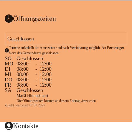
bis zum Ende der Bauarbeiten 
Kundmachung_Sperre-
gesperrt.
Wanderweg-veröffentlic
1 Seite
•
0 MB
ht
Öffnungszeiten
Schild_Sperre
1 Seite
•
0,1 MB
Geschlossen
Termine außerhalb der Amtszeiten sind nach Vereinbarung möglich. An Fenstertagen 
bleibt das Gemeindeamt geschlossen.
SO
Geschlossen
MO
08:00
-
12:00
DI
08:00
-
12:00
MI
08:00
-
12:00
DO
08:00
-
12:00
FR
08:00
-
12:00
SA
Geschlossen
Mariä Himmelfahrt:
Die Öffnungszeiten können an diesem Feiertag abweichen.
Zuletzt bearbeitet: 07.07.2025
Kontakte