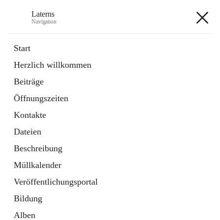
Laterns
Navigation
Laterns
Start
Herzlich willkommen
Bürgerservice
Beiträge
11 Schnellzugriffe
Öffnungszeiten
Soziales
1 Schnellzugriff
Kontakte
Dateien
+5
Beschreibung
Müllkalender
Veröffentlichungsportal
Bildung
Hauptadresse
Alben