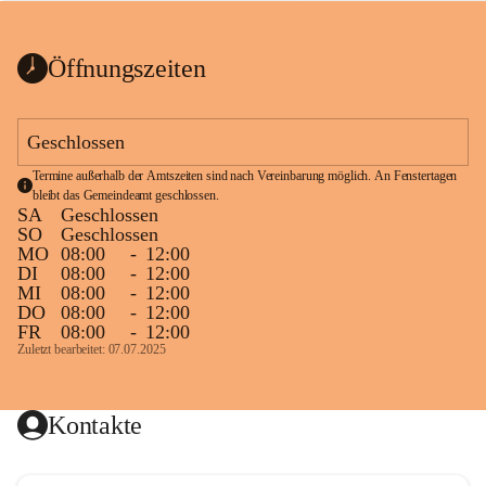
bis zum Ende der Bauarbeiten 
Kundmachung_Sperre-
gesperrt.
Wanderweg-veröffentlic
1 Seite
•
0 MB
ht
Öffnungszeiten
Schild_Sperre
1 Seite
•
0,1 MB
Geschlossen
Termine außerhalb der Amtszeiten sind nach Vereinbarung möglich. An Fenstertagen 
bleibt das Gemeindeamt geschlossen.
SA
Geschlossen
SO
Geschlossen
MO
08:00
-
12:00
DI
08:00
-
12:00
MI
08:00
-
12:00
DO
08:00
-
12:00
FR
08:00
-
12:00
Zuletzt bearbeitet: 07.07.2025
Kontakte