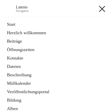
Laterns
Navigation
Laterns
Start
Herzlich willkommen
Bürgerservice
Beiträge
11 Schnellzugriffe
Öffnungszeiten
Soziales
1 Schnellzugriff
Kontakte
Dateien
+5
Beschreibung
Müllkalender
Veröffentlichungsportal
Bildung
Hauptadresse
Alben