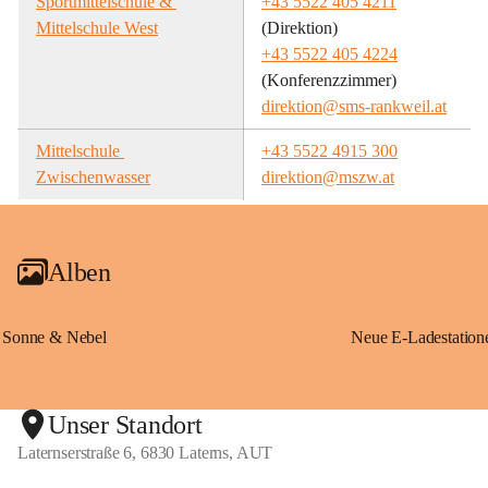
Sportmittelschule & 
+43 5522 405 4211
Mittelschule West
(Direktion)
+43 5522 405 4224
(Konferenzzimmer)
direktion@sms-rankweil.at
Mittelschule 
+43 5522 4915 300
Zwischenwasser
direktion@mszw.at
Alben
Sonne & Nebel
Unser Standort
Laternserstraße 6, 6830 Laterns, AUT