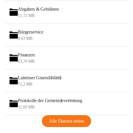
Abgaben & Gebühren
11,72 MB
Bürgerservice
0,63 MB
Finanzen
63,74 MB
Laternser Gmendsblättli
71,2 MB
Protokolle der Gemeindevertretung
11,03 MB
Alle Dateien sehen