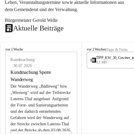
Leben, Veranstaltungstermine sowie aktuelle Informationen aus 
dem Gemeinderat und der Verwaltung. 
Bürgermeister Gerold Welte
Aktuelle Beiträge
L
L
vor 1 Woche
vor 2 Wochen
Tipps & Tricks
a
a
TIPP_KW_30_Gewitter_i
t
Kundmachung
t
0,1 MB
e
e
30.07.2026
r
r
Kundmachung Sperre
n
n
Wanderweg
s
s
Der Wanderweg „Bädleweg“ bzw. 
„Wiesweg“ wird auf der Teilstrecke 
Laterns-Thal ausgebaut. Aufgrund 
der Forst- und Sanierungsarbeiten 
und der dadurch entstehenden 
Gefahren wird der Wanderweg auf 
der 
Strecke zwischen Laterns-Thal 
und der Brücke ab dem 03.08.2026 