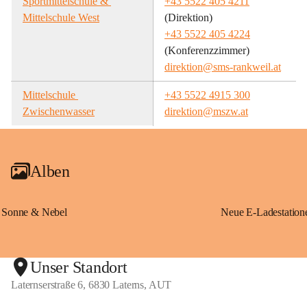
Sportmittelschule & 
+43 5522 405 4211
Mittelschule West
(Direktion)
+43 5522 405 4224
(Konferenzzimmer)
direktion@sms-rankweil.at
Mittelschule 
+43 5522 4915 300
Zwischenwasser
direktion@mszw.at
Alben
Sonne & Nebel
Unser Standort
Laternserstraße 6, 6830 Laterns, AUT