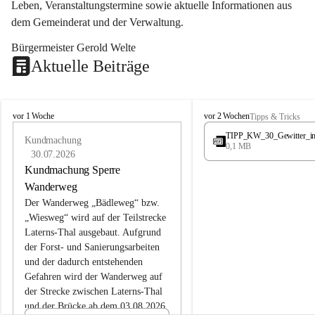
Leben, Veranstaltungstermine sowie aktuelle Informationen aus 
dem Gemeinderat und der Verwaltung. 
Bürgermeister Gerold Welte
Aktuelle Beiträge
L
L
vor 1 Woche
vor 2 Wochen
Tipps & Tricks
a
a
TIPP_KW_30_Gewitter_i
t
Kundmachung
t
0,1 MB
e
e
30.07.2026
r
r
Kundmachung Sperre
n
n
Wanderweg
s
s
Der Wanderweg „Bädleweg“ bzw. 
„Wiesweg“ wird auf der Teilstrecke 
Laterns-Thal ausgebaut. Aufgrund 
der Forst- und Sanierungsarbeiten 
und der dadurch entstehenden 
Gefahren wird der Wanderweg auf 
der 
Strecke zwischen Laterns-Thal 
und der Brücke ab dem 03.08.2026 