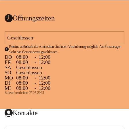
bis zum Ende der Bauarbeiten 
Kundmachung_Sperre-
gesperrt.
Wanderweg-veröffentlic
1 Seite
•
0 MB
ht
Öffnungszeiten
Schild_Sperre
1 Seite
•
0,1 MB
Geschlossen
Termine außerhalb der Amtszeiten sind nach Vereinbarung möglich. An Fenstertagen 
bleibt das Gemeindeamt geschlossen.
DO
08:00
-
12:00
FR
08:00
-
12:00
SA
Geschlossen
SO
Geschlossen
MO
08:00
-
12:00
DI
08:00
-
12:00
MI
08:00
-
12:00
Zuletzt bearbeitet: 07.07.2025
Kontakte