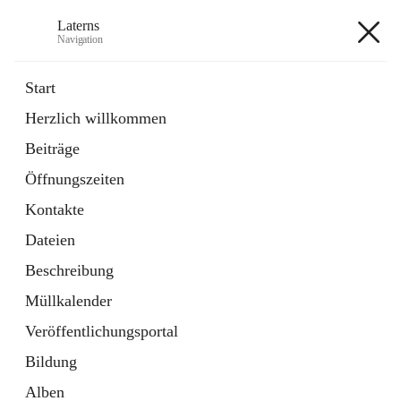
Laterns
Navigation
Laterns
Start
Herzlich willkommen
Bürgerservice
Beiträge
11 Schnellzugriffe
Öffnungszeiten
Soziales
1 Schnellzugriff
Kontakte
Dateien
+5
Beschreibung
Müllkalender
Veröffentlichungsportal
Bildung
Hauptadresse
Alben