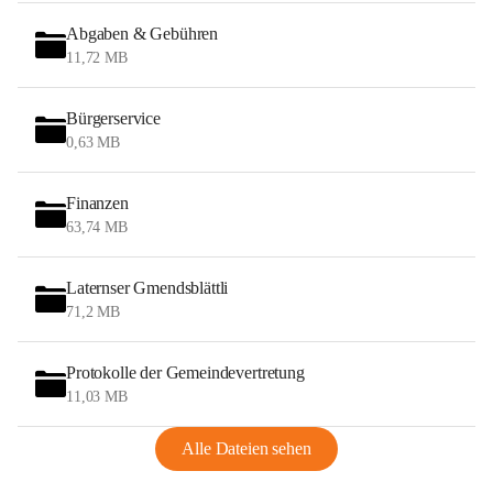
Abgaben & Gebühren
11,72 MB
Bürgerservice
0,63 MB
Finanzen
63,74 MB
Laternser Gmendsblättli
71,2 MB
Protokolle der Gemeindevertretung
11,03 MB
Alle Dateien sehen