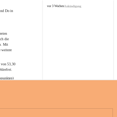
L
vor 3 Wochen
Ankündigung
a
und Do in 
t
e
r
n
reien 
s
ch die 
n. Mit 
 weitere 
t von 53,30 
hlerfrei.
spunkten) 
n 55,40 
se nach 