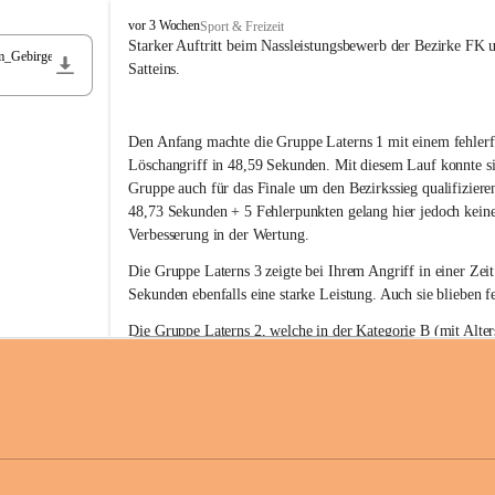
F
vor 3 Wochen
Sport & Freizeit
r
Starker Auftritt beim Nassleistungsbewerb der Bezirke FK 
m_Gebirge
e
Satteins.
i
w
i
Den Anfang machte die Gruppe Laterns 1 mit einem fehlerf
l
l
Löschangriff in 48,59 Sekunden. Mit diesem Lauf konnte si
i
Gruppe auch für das Finale um den Bezirkssieg qualifiziere
g
48,73 Sekunden + 5 Fehlerpunkten gelang hier jedoch keine
e
Verbesserung in der Wertung.
F
e
Die Gruppe Laterns 3 zeigte bei Ihrem Angriff in einer Zei
u
Sekunden ebenfalls eine starke Leistung. Auch sie blieben fe
e
r
Die Gruppe Laterns 2, welche in der Kategorie B (mit Alter
w
gestartet ist, überzeugte ebenfalls mit einem Löschangriff i
Rangliste_41_Nassleistungsbewerb_2026
e
0,2 MB
Sekunden und konnte damit den Sieg in dieser Wertungsklas
h
Laterns holen.
r
L
a
t
Somit ergab sich folgende hervorragende Ergebnisse:
e