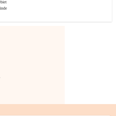
biet 
inde 
.