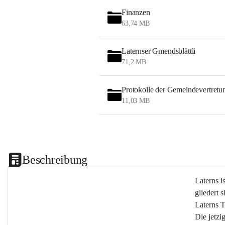
Finanzen
63,74 MB
Laternser Gmendsblättli
71,2 MB
Protokolle der Gemeindevertretu
11,03 MB
Beschreibung
Laterns i
gliedert s
Laterns 
Die jetzi