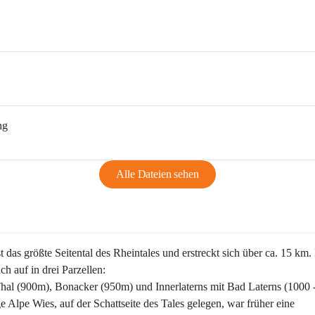
ng
Alle Dateien sehen
st das größte Seitental des Rheintales und erstreckt sich über ca. 15 km.
ich auf in drei Parzellen:
Thal (900m), Bonacker (950m) und Innerlaterns mit Bad Laterns (1000 
ge Alpe Wies, auf der Schattseite des Tales gelegen, war früher eine 