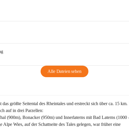
ng
Alle Dateien sehen
st das größte Seitental des Rheintales und erstreckt sich über ca. 15 km.
ich auf in drei Parzellen:
Thal (900m), Bonacker (950m) und Innerlaterns mit Bad Laterns (1000 
ge Alpe Wies, auf der Schattseite des Tales gelegen, war früher eine 