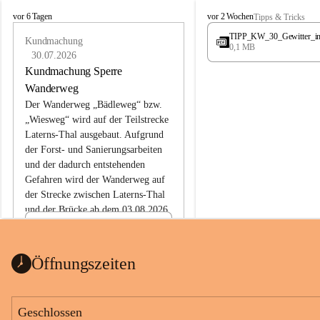
L
L
vor 6 Tagen
vor 2 Wochen
Tipps & Tricks
a
a
TIPP_KW_30_Gewitter_i
t
Kundmachung
t
0,1 MB
e
e
30.07.2026
r
r
Kundmachung Sperre
n
n
Wanderweg
s
s
Der Wanderweg „Bädleweg“ bzw. 
„Wiesweg“ wird auf der Teilstrecke 
Laterns-Thal ausgebaut. Aufgrund 
der Forst- und Sanierungsarbeiten 
und der dadurch entstehenden 
Gefahren wird der Wanderweg auf 
der 
Strecke zwischen Laterns-Thal 
und der Brücke ab dem 03.08.2026 
bis zum Ende der Bauarbeiten 
Kundmachung_Sperre-
gesperrt.
Wanderweg-veröffentlic
1 Seite
•
0 MB
ht
Öffnungszeiten
Schild_Sperre
1 Seite
•
0,1 MB
Geschlossen