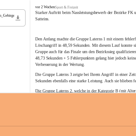
F
vor 2 Wochen
Sport & Freizeit
r
Starker Auftritt beim Nassleistungsbewerb der Bezirke FK 
m_Gebirge
e
Satteins.
i
w
i
Den Anfang machte die Gruppe Laterns 1 mit einem fehlerf
l
l
Löschangriff in 48,59 Sekunden. Mit diesem Lauf konnte si
i
Gruppe auch für das Finale um den Bezirkssieg qualifiziere
g
48,73 Sekunden + 5 Fehlerpunkten gelang hier jedoch keine
e
Verbesserung in der Wertung.
F
e
Die Gruppe Laterns 3 zeigte bei Ihrem Angriff in einer Zei
u
Sekunden ebenfalls eine starke Leistung. Auch sie blieben fe
e
r
Die Gruppe Laterns 2, welche in der Kategorie B (mit Alter
w
gestartet ist, überzeugte ebenfalls mit einem Löschangriff i
Rangliste_41_Nassleistungsbewerb_2026
e
0,2 MB
Sekunden und konnte damit den Sieg in dieser Wertungsklas
h
Laterns holen.
r
L
a
t
Somit ergab sich folgende hervorragende Ergebnisse:
e