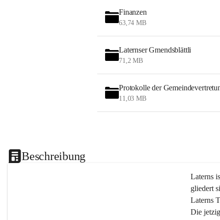
Finanzen
63,74 MB
Laternser Gmendsblättli
71,2 MB
Protokolle der Gemeindevertretu
11,03 MB
Beschreibung
Laterns i
gliedert s
Laterns 
Die jetzi