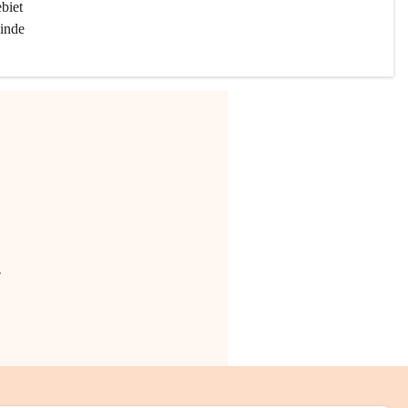
biet 
inde 
.