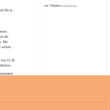
L
vor 3 Wochen
Ankündigung
a
und Do in 
t
e
r
n
reien 
s
ch die 
n. Mit 
 weitere 
t von 53,30 
hlerfrei.
spunkten) 
n 55,40 
se nach 