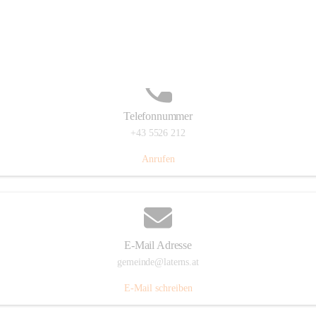
Laternserstraße 6, 6830 Laterns, AUT
Auf Karte ansehen
Telefonnummer
+43 5526 212
Anrufen
E-Mail Adresse
gemeinde@laterns.at
E-Mail schreiben