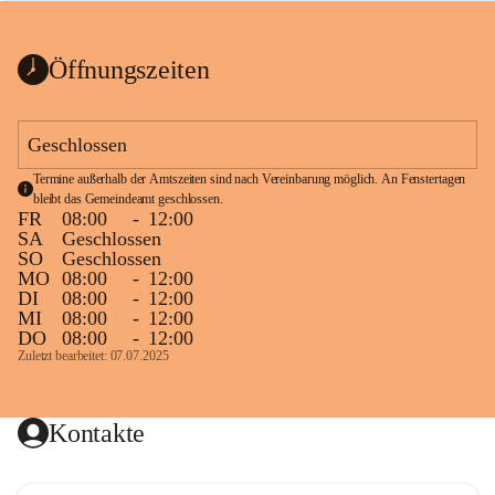
bis zum Ende der Bauarbeiten 
Kundmachung_Sperre-
gesperrt.
Wanderweg-veröffentlic
1 Seite
•
0 MB
ht
Öffnungszeiten
Schild_Sperre
1 Seite
•
0,1 MB
Geschlossen
Termine außerhalb der Amtszeiten sind nach Vereinbarung möglich. An Fenstertagen 
bleibt das Gemeindeamt geschlossen.
FR
08:00
-
12:00
SA
Geschlossen
SO
Geschlossen
MO
08:00
-
12:00
DI
08:00
-
12:00
MI
08:00
-
12:00
DO
08:00
-
12:00
Zuletzt bearbeitet: 07.07.2025
Kontakte