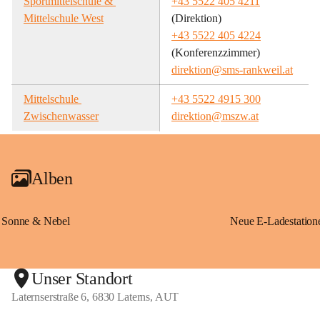
Sportmittelschule & 
+43 5522 405 4211
Mittelschule West
(Direktion)
+43 5522 405 4224
(Konferenzzimmer)
direktion@sms-rankweil.at
Mittelschule 
+43 5522 4915 300
Zwischenwasser
direktion@mszw.at
Alben
Sonne & Nebel
Unser Standort
Laternserstraße 6, 6830 Laterns, AUT