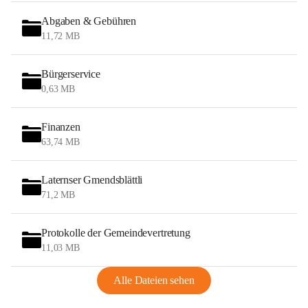
Abgaben & Gebühren
11,72 MB
Bürgerservice
0,63 MB
Finanzen
63,74 MB
Laternser Gmendsblättli
71,2 MB
Protokolle der Gemeindevertretung
11,03 MB
Alle Dateien sehen