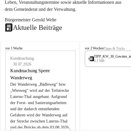
Leben, Veranstaltungstermine sowie aktuelle Informationen aus 
dem Gemeinderat und der Verwaltung. 
Bürgermeister Gerold Welte
Aktuelle Beiträge
L
L
vor 1 Woche
vor 2 Wochen
Tipps & Tricks
a
a
TIPP_KW_30_Gewitter_i
t
Kundmachung
t
0,1 MB
e
e
30.07.2026
r
r
Kundmachung Sperre
n
n
Wanderweg
s
s
Der Wanderweg „Bädleweg“ bzw. 
„Wiesweg“ wird auf der Teilstrecke 
Laterns-Thal ausgebaut. Aufgrund 
der Forst- und Sanierungsarbeiten 
und der dadurch entstehenden 
Gefahren wird der Wanderweg auf 
der 
Strecke zwischen Laterns-Thal 
und der Brücke ab dem 03.08.2026 