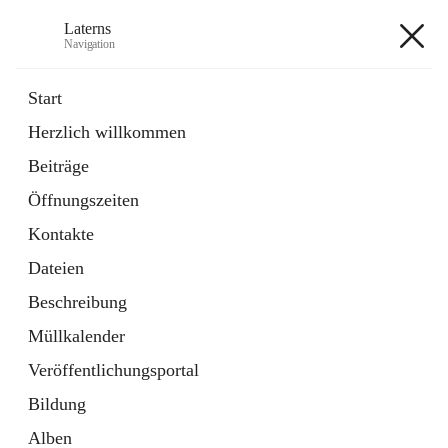
Laterns
Navigation
Laterns
Start
Herzlich willkommen
Bürgerservice
Beiträge
11 Schnellzugriffe
Öffnungszeiten
Soziales
1 Schnellzugriff
Kontakte
Dateien
+5
Beschreibung
Müllkalender
Veröffentlichungsportal
Bildung
Hauptadresse
Alben