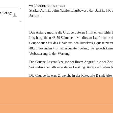
F
vor 3 Wochen
Sport & Freizeit
r
Starker Auftritt beim Nassleistungsbewerb der Bezirke FK 
m_Gebirge
e
Satteins.
i
w
i
Den Anfang machte die Gruppe Laterns 1 mit einem fehlerf
l
l
Löschangriff in 48,59 Sekunden. Mit diesem Lauf konnte si
i
Gruppe auch für das Finale um den Bezirkssieg qualifiziere
g
48,73 Sekunden + 5 Fehlerpunkten gelang hier jedoch keine
e
Verbesserung in der Wertung.
F
e
Die Gruppe Laterns 3 zeigte bei Ihrem Angriff in einer Zei
u
Sekunden ebenfalls eine starke Leistung. Auch sie blieben fe
e
r
Die Gruppe Laterns 2, welche in der Kategorie B (mit Alter
w
gestartet ist, überzeugte ebenfalls mit einem Löschangriff i
Rangliste_41_Nassleistungsbewerb_2026
e
0,2 MB
Sekunden und konnte damit den Sieg in dieser Wertungsklas
h
Laterns holen.
r
L
a
t
Somit ergab sich folgende hervorragende Ergebnisse:
e