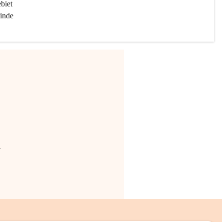
biet 
inde 
.