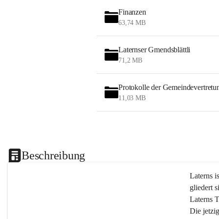
Finanzen
63,74 MB
Laternser Gmendsblättli
71,2 MB
Protokolle der Gemeindevertretu
11,03 MB
Beschreibung
Laterns i
gliedert s
Laterns 
Die jetzi