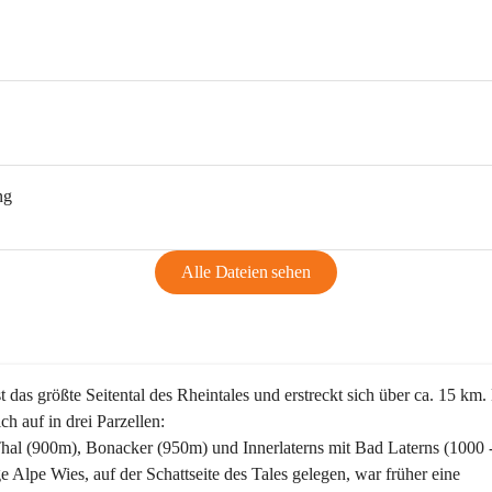
ng
Alle Dateien sehen
st das größte Seitental des Rheintales und erstreckt sich über ca. 15 km.
ich auf in drei Parzellen:
Thal (900m), Bonacker (950m) und Innerlaterns mit Bad Laterns (1000 
ge Alpe Wies, auf der Schattseite des Tales gelegen, war früher eine 