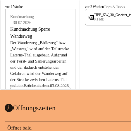
L
L
vor 1 Woche
vor 2 Wochen
Tipps & Tricks
a
a
TIPP_KW_30_Gewitter_i
t
Kundmachung
t
0,1 MB
e
e
30.07.2026
r
r
Kundmachung Sperre
n
n
Wanderweg
s
s
Der Wanderweg „Bädleweg“ bzw. 
„Wiesweg“ wird auf der Teilstrecke 
Laterns-Thal ausgebaut. Aufgrund 
der Forst- und Sanierungsarbeiten 
und der dadurch entstehenden 
Gefahren wird der Wanderweg auf 
der 
Strecke zwischen Laterns-Thal 
und der Brücke ab dem 03.08.2026 
bis zum Ende der Bauarbeiten 
Kundmachung_Sperre-
gesperrt.
Wanderweg-veröffentlic
1 Seite
•
0 MB
ht
Öffnungszeiten
Schild_Sperre
1 Seite
•
0,1 MB
Öffnet bald