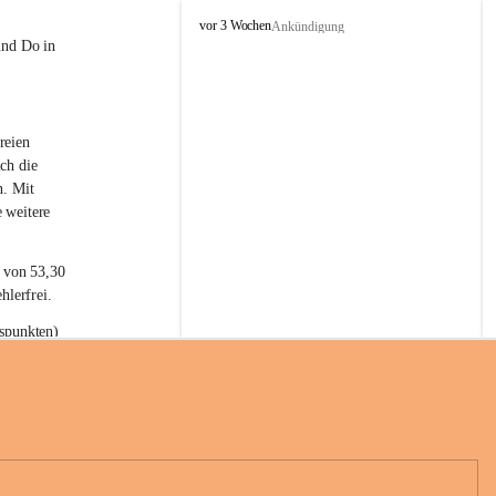
L
vor 3 Wochen
Ankündigung
a
und Do in 
t
e
r
n
reien 
s
ch die 
n. Mit 
 weitere 
t von 53,30 
hlerfrei.
spunkten) 
n 55,40 
se nach 