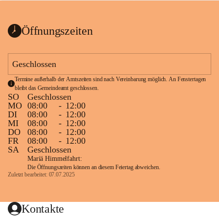
bis zum Ende der Bauarbeiten 
Kundmachung_Sperre-
gesperrt.
Wanderweg-veröffentlic
1 Seite
•
0 MB
ht
Öffnungszeiten
Schild_Sperre
1 Seite
•
0,1 MB
Geschlossen
Termine außerhalb der Amtszeiten sind nach Vereinbarung möglich. An Fenstertagen 
bleibt das Gemeindeamt geschlossen.
SO
Geschlossen
MO
08:00
-
12:00
DI
08:00
-
12:00
MI
08:00
-
12:00
DO
08:00
-
12:00
FR
08:00
-
12:00
SA
Geschlossen
Mariä Himmelfahrt:
Die Öffnungszeiten können an diesem Feiertag abweichen.
Zuletzt bearbeitet: 07.07.2025
Kontakte