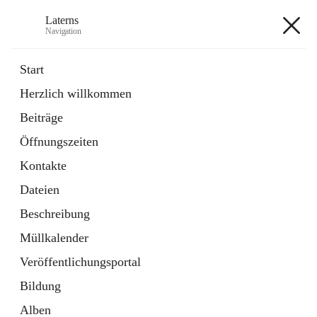
Laterns
Navigation
Laterns
Start
Herzlich willkommen
Bürgerservice
Beiträge
11 Schnellzugriffe
Öffnungszeiten
Soziales
1 Schnellzugriff
Kontakte
Dateien
+5
Beschreibung
Müllkalender
Veröffentlichungsportal
Bildung
Hauptadresse
Alben