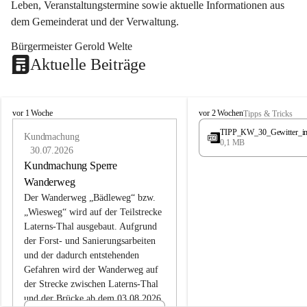
Leben, Veranstaltungstermine sowie aktuelle Informationen aus 
dem Gemeinderat und der Verwaltung. 
Bürgermeister Gerold Welte
Aktuelle Beiträge
L
L
vor 1 Woche
vor 2 Wochen
Tipps & Tricks
a
a
TIPP_KW_30_Gewitter_i
t
Kundmachung
t
0,1 MB
e
e
30.07.2026
r
r
Kundmachung Sperre
n
n
Wanderweg
s
s
Der Wanderweg „Bädleweg“ bzw. 
„Wiesweg“ wird auf der Teilstrecke 
Laterns-Thal ausgebaut. Aufgrund 
der Forst- und Sanierungsarbeiten 
und der dadurch entstehenden 
Gefahren wird der Wanderweg auf 
der 
Strecke zwischen Laterns-Thal 
und der Brücke ab dem 03.08.2026 