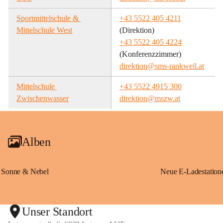
Sportmittelschule & 
+43 5522 405 4211
Mittelschule West
(Direktion)
+43 5522 405 4224
(Konferenzzimmer)
direktion@sms-rankweil.at
Mittelschule 
+43 5522 4915 300
Zwischenwasser
direktion@mszw.at
Alben
Sonne & Nebel
Unser Standort