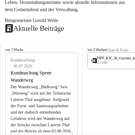
Leben, Veranstaltungstermine sowie aktuelle Informationen aus 
dem Gemeinderat und der Verwaltung. 
Bürgermeister Gerold Welte
Aktuelle Beiträge
L
L
vor 1 Woche
vor 2 Wochen
Tipps & Tricks
a
a
TIPP_KW_30_Gewitter_i
t
Kundmachung
t
0,1 MB
e
e
30.07.2026
r
r
Kundmachung Sperre
n
n
Wanderweg
s
s
Der Wanderweg „Bädleweg“ bzw. 
„Wiesweg“ wird auf der Teilstrecke 
Laterns-Thal ausgebaut. Aufgrund 
der Forst- und Sanierungsarbeiten 
und der dadurch entstehenden 
Gefahren wird der Wanderweg auf 
der 
Strecke zwischen Laterns-Thal 
und der Brücke ab dem 03.08.2026 