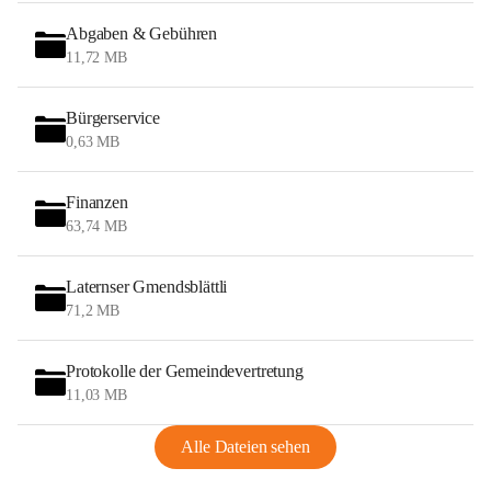
Abgaben & Gebühren
11,72 MB
Bürgerservice
0,63 MB
Finanzen
63,74 MB
Laternser Gmendsblättli
71,2 MB
Protokolle der Gemeindevertretung
11,03 MB
Alle Dateien sehen