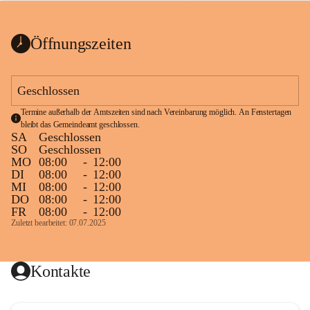
bis zum Ende der Bauarbeiten 
Kundmachung_Sperre-
gesperrt.
Wanderweg-veröffentlic
1 Seite
•
0 MB
ht
Öffnungszeiten
Schild_Sperre
1 Seite
•
0,1 MB
Geschlossen
Termine außerhalb der Amtszeiten sind nach Vereinbarung möglich. An Fenstertagen 
bleibt das Gemeindeamt geschlossen.
SA
Geschlossen
SO
Geschlossen
MO
08:00
-
12:00
DI
08:00
-
12:00
MI
08:00
-
12:00
DO
08:00
-
12:00
FR
08:00
-
12:00
Zuletzt bearbeitet: 07.07.2025
Kontakte