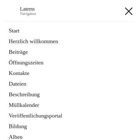
Laterns
Navigation
Laterns
Start
Herzlich willkommen
Bürgerservice
Beiträge
11 Schnellzugriffe
Öffnungszeiten
Soziales
1 Schnellzugriff
Kontakte
Dateien
+5
Beschreibung
Müllkalender
Veröffentlichungsportal
Bildung
Hauptadresse
Alben