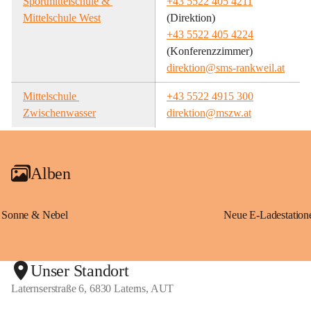
Sportmittelschule & 
+43 5522 405 4211
Mittelschule West
(Direktion)
+43 5522 405 4224
(Konferenzzimmer)
direktion@sms-rankweil.at
Mittelschule 
+43 5522 4915 300
Zwischenwasser
direktion@mszw.at
Alben
Sonne & Nebel
Unser Standort
Laternserstraße 6, 6830 Laterns, AUT