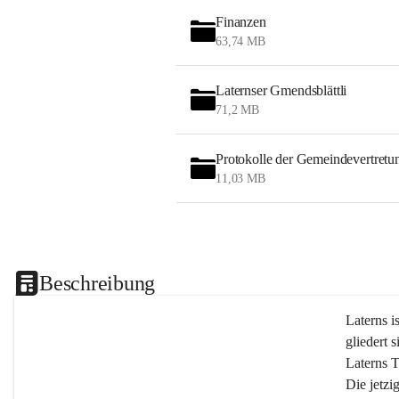
Finanzen
63,74 MB
Laternser Gmendsblättli
71,2 MB
Protokolle der Gemeindevertretu
11,03 MB
Beschreibung
Laterns i
gliedert s
Laterns 
Die jetzi