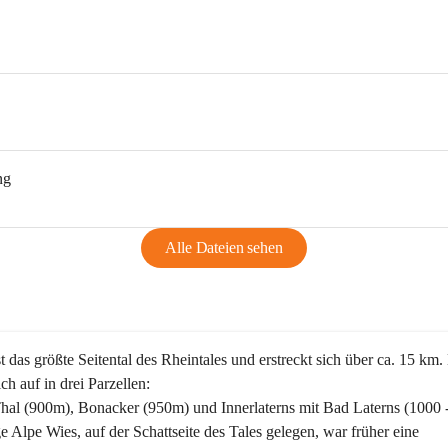
ng
Alle Dateien sehen
st das größte Seitental des Rheintales und erstreckt sich über ca. 15 km.
ich auf in drei Parzellen:
Thal (900m), Bonacker (950m) und Innerlaterns mit Bad Laterns (1000 
ge Alpe Wies, auf der Schattseite des Tales gelegen, war früher eine 