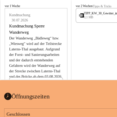
L
L
vor 1 Woche
vor 2 Wochen
Tipps & Tricks
a
a
TIPP_KW_30_Gewitter_i
t
Kundmachung
t
0,1 MB
e
e
30.07.2026
r
r
Kundmachung Sperre
n
n
Wanderweg
s
s
Der Wanderweg „Bädleweg“ bzw. 
„Wiesweg“ wird auf der Teilstrecke 
Laterns-Thal ausgebaut. Aufgrund 
der Forst- und Sanierungsarbeiten 
und der dadurch entstehenden 
Gefahren wird der Wanderweg auf 
der 
Strecke zwischen Laterns-Thal 
und der Brücke ab dem 03.08.2026 
bis zum Ende der Bauarbeiten 
Kundmachung_Sperre-
gesperrt.
Wanderweg-veröffentlic
1 Seite
•
0 MB
ht
Öffnungszeiten
Schild_Sperre
1 Seite
•
0,1 MB
Geschlossen