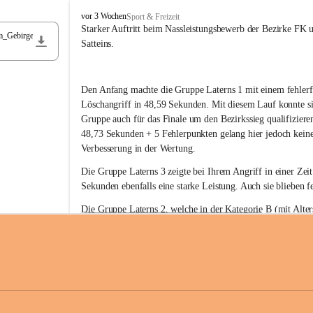
F
vor 3 Wochen
Sport & Freizeit
r
Starker Auftritt beim Nassleistungsbewerb der Bezirke FK 
m_Gebirge
e
Satteins.
i
w
i
Den Anfang machte die Gruppe Laterns 1 mit einem fehlerf
l
l
Löschangriff in 48,59 Sekunden. Mit diesem Lauf konnte si
i
Gruppe auch für das Finale um den Bezirkssieg qualifiziere
g
48,73 Sekunden + 5 Fehlerpunkten gelang hier jedoch keine
e
Verbesserung in der Wertung.
F
e
Die Gruppe Laterns 3 zeigte bei Ihrem Angriff in einer Zei
u
Sekunden ebenfalls eine starke Leistung. Auch sie blieben fe
e
r
Die Gruppe Laterns 2, welche in der Kategorie B (mit Alter
w
gestartet ist, überzeugte ebenfalls mit einem Löschangriff i
Rangliste_41_Nassleistungsbewerb_2026
e
0,2 MB
Sekunden und konnte damit den Sieg in dieser Wertungsklas
h
Laterns holen.
r
L
a
t
Somit ergab sich folgende hervorragende Ergebnisse:
e