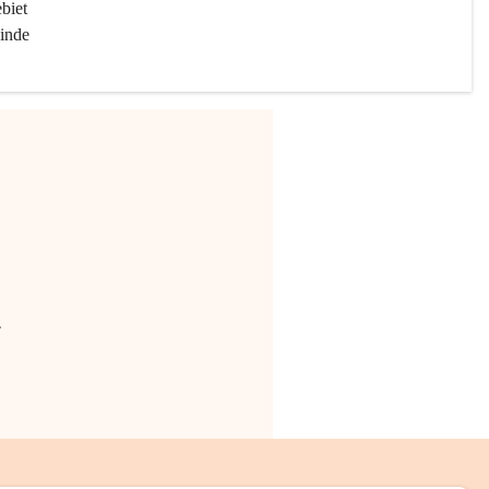
biet 
inde 
.