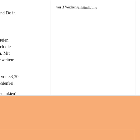
L
vor 3 Wochen
Ankündigung
a
und Do in 
t
e
r
n
reien 
s
ch die 
n. Mit 
 weitere 
t von 53,30 
hlerfrei.
spunkten) 
n 55,40 
se nach 