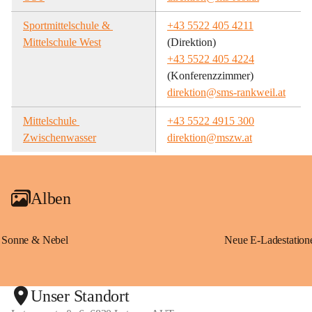
Sportmittelschule & 
+43 5522 405 4211
Mittelschule West
(Direktion)
+43 5522 405 4224
(Konferenzzimmer)
direktion@sms-rankweil.at
Mittelschule 
+43 5522 4915 300
Zwischenwasser
direktion@mszw.at
Alben
Sonne & Nebel
Unser Standort