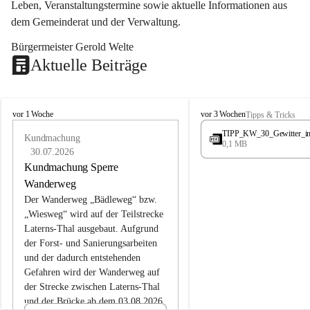
Leben, Veranstaltungstermine sowie aktuelle Informationen aus 
dem Gemeinderat und der Verwaltung. 
Bürgermeister Gerold Welte
Aktuelle Beiträge
L
L
vor 1 Woche
vor 3 Wochen
Tipps & Tricks
a
a
TIPP_KW_30_Gewitter_i
t
Kundmachung
t
0,1 MB
e
e
30.07.2026
r
r
Kundmachung Sperre
n
n
Wanderweg
s
s
Der Wanderweg „Bädleweg“ bzw. 
„Wiesweg“ wird auf der Teilstrecke 
Laterns-Thal ausgebaut. Aufgrund 
der Forst- und Sanierungsarbeiten 
und der dadurch entstehenden 
Gefahren wird der Wanderweg auf 
der 
Strecke zwischen Laterns-Thal 
und der Brücke ab dem 03.08.2026 