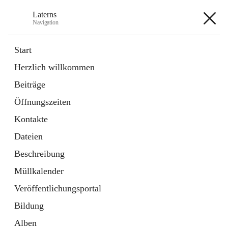
Laterns
Navigation
Laterns
Start
Herzlich willkommen
Bürgerservice
Beiträge
11 Schnellzugriffe
Öffnungszeiten
Soziales
1 Schnellzugriff
Kontakte
Dateien
+5
Beschreibung
Müllkalender
Veröffentlichungsportal
Bildung
Hauptadresse
Alben