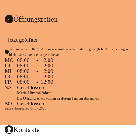
bis zum Ende der Bauarbeiten 
Kundmachung_Sperre-
gesperrt.
Wanderweg-veröffentlic
1 Seite
•
0 MB
ht
Öffnungszeiten
Schild_Sperre
1 Seite
•
0,1 MB
Jetzt geöffnet
Termine außerhalb der Amtszeiten sind nach Vereinbarung möglich. An Fenstertagen 
bleibt das Gemeindeamt geschlossen.
MO
08:00
-
12:00
DI
08:00
-
12:00
MI
08:00
-
12:00
DO
08:00
-
12:00
FR
08:00
-
12:00
SA
Geschlossen
Mariä Himmelfahrt:
Die Öffnungszeiten können an diesem Feiertag abweichen.
SO
Geschlossen
Zuletzt bearbeitet: 07.07.2025
Kontakte