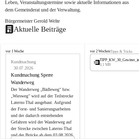
Leben, Veranstaltungstermine sowie aktuelle Informationen aus 
dem Gemeinderat und der Verwaltung. 
Bürgermeister Gerold Welte
Aktuelle Beiträge
L
L
vor 1 Woche
vor 2 Wochen
Tipps & Tricks
a
a
TIPP_KW_30_Gewitter_i
t
Kundmachung
t
0,1 MB
e
e
30.07.2026
r
r
Kundmachung Sperre
n
n
Wanderweg
s
s
Der Wanderweg „Bädleweg“ bzw. 
„Wiesweg“ wird auf der Teilstrecke 
Laterns-Thal ausgebaut. Aufgrund 
der Forst- und Sanierungsarbeiten 
und der dadurch entstehenden 
Gefahren wird der Wanderweg auf 
der 
Strecke zwischen Laterns-Thal 
und der Brücke ab dem 03.08.2026 