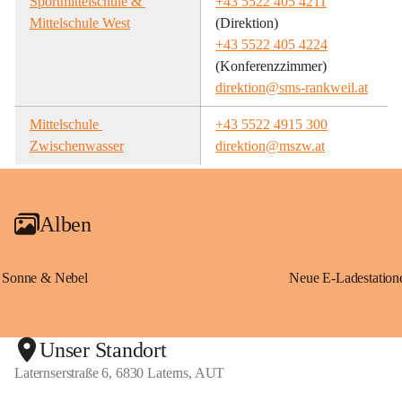
Sportmittelschule & 
+43 5522 405 4211
Mittelschule West
(Direktion)
+43 5522 405 4224
(Konferenzzimmer)
direktion@sms-rankweil.at
Mittelschule 
+43 5522 4915 300
Zwischenwasser
direktion@mszw.at
Alben
Sonne & Nebel
Unser Standort
Laternserstraße 6, 6830 Laterns, AUT