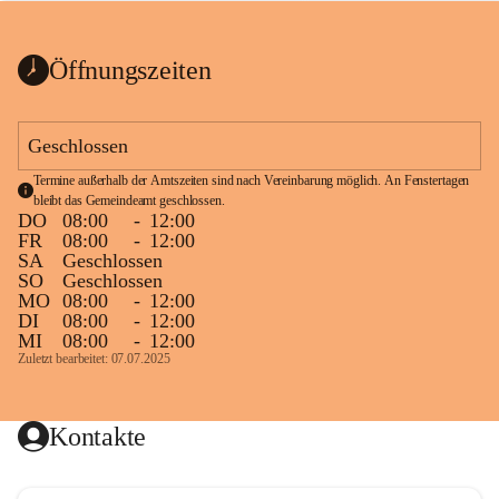
bis zum Ende der Bauarbeiten 
Kundmachung_Sperre-
gesperrt.
Wanderweg-veröffentlic
1 Seite
•
0 MB
ht
Öffnungszeiten
Schild_Sperre
1 Seite
•
0,1 MB
Geschlossen
Termine außerhalb der Amtszeiten sind nach Vereinbarung möglich. An Fenstertagen 
bleibt das Gemeindeamt geschlossen.
DO
08:00
-
12:00
FR
08:00
-
12:00
SA
Geschlossen
SO
Geschlossen
MO
08:00
-
12:00
DI
08:00
-
12:00
MI
08:00
-
12:00
Zuletzt bearbeitet: 07.07.2025
Kontakte