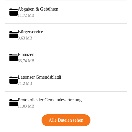
Abgaben & Gebühren
11,72 MB
Bürgerservice
0,63 MB
Finanzen
63,74 MB
Laternser Gmendsblättli
71,2 MB
Protokolle der Gemeindevertretung
11,03 MB
Alle Dateien sehen