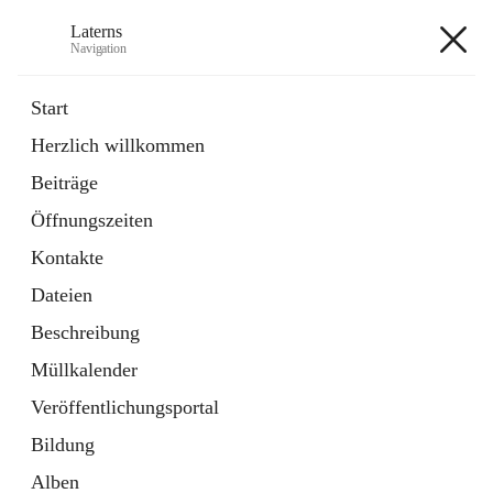
Laterns
Navigation
Laterns
Start
Herzlich willkommen
Bürgerservice
Beiträge
11 Schnellzugriffe
Öffnungszeiten
Soziales
1 Schnellzugriff
Kontakte
Dateien
+5
Beschreibung
Müllkalender
Veröffentlichungsportal
Bildung
Hauptadresse
Alben