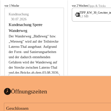
L
L
vor 1 Woche
vor 2 Wochen
Tipps & Tricks
a
a
TIPP_KW_30_Gewitter_i
t
Kundmachung
t
0,1 MB
e
e
30.07.2026
r
r
Kundmachung Sperre
n
n
Wanderweg
s
s
Der Wanderweg „Bädleweg“ bzw. 
„Wiesweg“ wird auf der Teilstrecke 
Laterns-Thal ausgebaut. Aufgrund 
der Forst- und Sanierungsarbeiten 
und der dadurch entstehenden 
Gefahren wird der Wanderweg auf 
der 
Strecke zwischen Laterns-Thal 
und der Brücke ab dem 03.08.2026 
bis zum Ende der Bauarbeiten 
Kundmachung_Sperre-
gesperrt.
Wanderweg-veröffentlic
1 Seite
•
0 MB
ht
Öffnungszeiten
Schild_Sperre
1 Seite
•
0,1 MB
Geschlossen