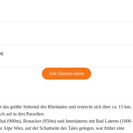
ng
Alle Dateien sehen
st das größte Seitental des Rheintales und erstreckt sich über ca. 15 km.
ich auf in drei Parzellen:
Thal (900m), Bonacker (950m) und Innerlaterns mit Bad Laterns (1000 
ge Alpe Wies, auf der Schattseite des Tales gelegen, war früher eine 