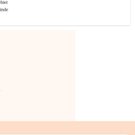
biet 
inde 
.