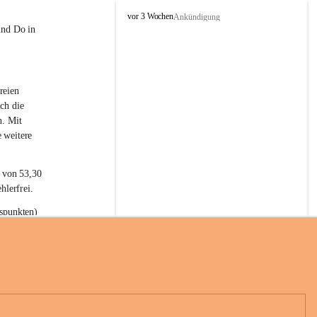
L
vor 3 Wochen
Ankündigung
a
und Do in 
t
e
r
n
reien 
s
ch die 
n. Mit 
 weitere 
t von 53,30 
hlerfrei.
spunkten) 
n 55,40 
se nach 