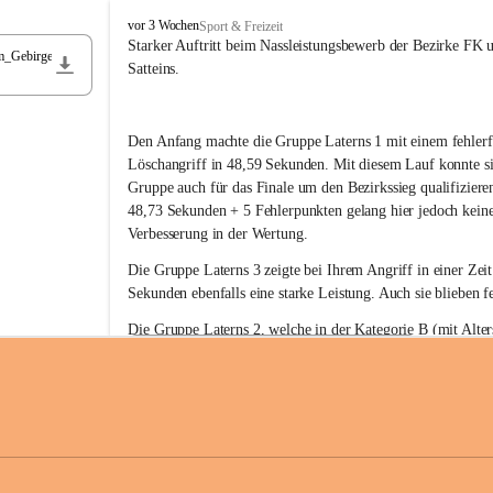
F
vor 3 Wochen
Sport & Freizeit
r
Starker Auftritt beim Nassleistungsbewerb der Bezirke FK 
m_Gebirge
e
Satteins.
i
w
i
Den Anfang machte die Gruppe Laterns 1 mit einem fehlerf
l
l
Löschangriff in 48,59 Sekunden. Mit diesem Lauf konnte si
i
Gruppe auch für das Finale um den Bezirkssieg qualifiziere
g
48,73 Sekunden + 5 Fehlerpunkten gelang hier jedoch keine
e
Verbesserung in der Wertung.
F
e
Die Gruppe Laterns 3 zeigte bei Ihrem Angriff in einer Zei
u
Sekunden ebenfalls eine starke Leistung. Auch sie blieben fe
e
r
Die Gruppe Laterns 2, welche in der Kategorie B (mit Alter
w
gestartet ist, überzeugte ebenfalls mit einem Löschangriff i
Rangliste_41_Nassleistungsbewerb_2026
e
0,2 MB
Sekunden und konnte damit den Sieg in dieser Wertungsklas
h
Laterns holen.
r
L
a
t
Somit ergab sich folgende hervorragende Ergebnisse:
e