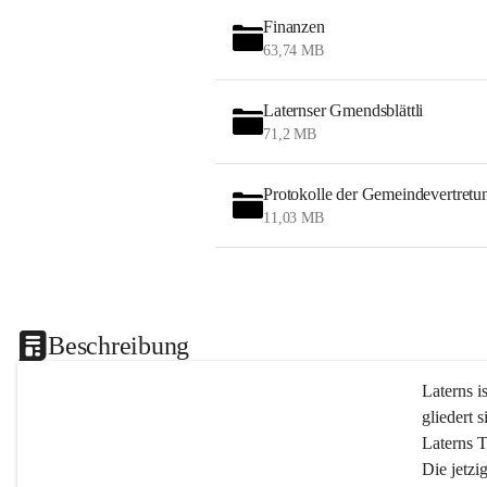
Finanzen
63,74 MB
Laternser Gmendsblättli
71,2 MB
Protokolle der Gemeindevertretu
11,03 MB
Beschreibung
Laterns i
gliedert s
Laterns 
Die jetzi