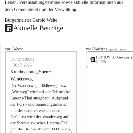
Leben, Veranstaltungstermine sowie aktuelle Informationen aus 
dem Gemeinderat und der Verwaltung. 
Bürgermeister Gerold Welte
Aktuelle Beiträge
L
L
vor 1 Woche
vor 2 Wochen
Tipps & Tricks
a
a
TIPP_KW_30_Gewitter_i
t
Kundmachung
t
0,1 MB
e
e
30.07.2026
r
r
Kundmachung Sperre
n
n
Wanderweg
s
s
Der Wanderweg „Bädleweg“ bzw. 
„Wiesweg“ wird auf der Teilstrecke 
Laterns-Thal ausgebaut. Aufgrund 
der Forst- und Sanierungsarbeiten 
und der dadurch entstehenden 
Gefahren wird der Wanderweg auf 
der 
Strecke zwischen Laterns-Thal 
und der Brücke ab dem 03.08.2026 