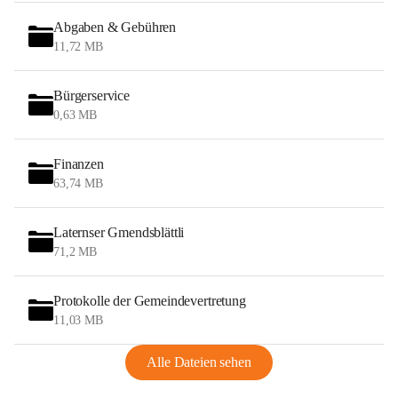
Abgaben & Gebühren
11,72 MB
Bürgerservice
0,63 MB
Finanzen
63,74 MB
Laternser Gmendsblättli
71,2 MB
Protokolle der Gemeindevertretung
11,03 MB
Alle Dateien sehen