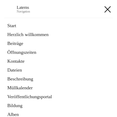
Laterns
Navigation
Laterns
Start
Herzlich willkommen
Bürgerservice
Beiträge
11 Schnellzugriffe
Öffnungszeiten
Soziales
1 Schnellzugriff
Kontakte
Dateien
+5
Beschreibung
Müllkalender
Veröffentlichungsportal
Bildung
Hauptadresse
Alben