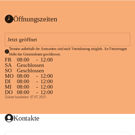
bis zum Ende der Bauarbeiten 
Kundmachung_Sperre-
gesperrt.
Wanderweg-veröffentlic
1 Seite
•
0 MB
ht
Öffnungszeiten
Schild_Sperre
1 Seite
•
0,1 MB
Jetzt geöffnet
Termine außerhalb der Amtszeiten sind nach Vereinbarung möglich. An Fenstertagen 
bleibt das Gemeindeamt geschlossen.
FR
08:00
-
12:00
SA
Geschlossen
SO
Geschlossen
MO
08:00
-
12:00
DI
08:00
-
12:00
MI
08:00
-
12:00
DO
08:00
-
12:00
Zuletzt bearbeitet: 07.07.2025
Kontakte