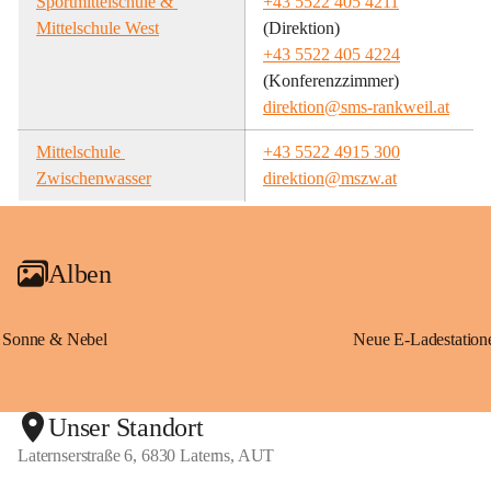
Sportmittelschule & 
+43 5522 405 4211
Mittelschule West
(Direktion)
+43 5522 405 4224
(Konferenzzimmer)
direktion@sms-rankweil.at
Mittelschule 
+43 5522 4915 300
Zwischenwasser
direktion@mszw.at
Alben
Sonne & Nebel
Unser Standort
Laternserstraße 6, 6830 Laterns, AUT