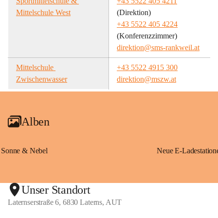
Sportmittelschule & 
+43 5522 405 4211
Mittelschule West
(Direktion)
+43 5522 405 4224
(Konferenzzimmer)
direktion@sms-rankweil.at
Mittelschule 
+43 5522 4915 300
Zwischenwasser
direktion@mszw.at
Alben
Sonne & Nebel
Unser Standort
Laternserstraße 6, 6830 Laterns, AUT