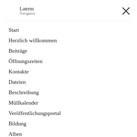
Laterns
Navigation
Laterns
Start
Herzlich willkommen
Bürgerservice
Beiträge
11 Schnellzugriffe
Öffnungszeiten
Soziales
1 Schnellzugriff
Kontakte
Dateien
+5
Beschreibung
Müllkalender
Veröffentlichungsportal
Bildung
Hauptadresse
Alben