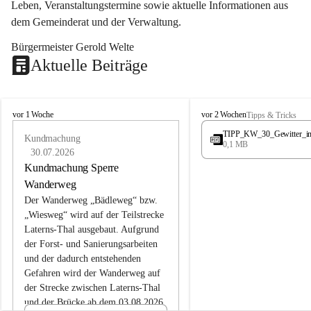
Leben, Veranstaltungstermine sowie aktuelle Informationen aus 
dem Gemeinderat und der Verwaltung. 
Bürgermeister Gerold Welte
Aktuelle Beiträge
L
L
vor 1 Woche
vor 2 Wochen
Tipps & Tricks
a
a
TIPP_KW_30_Gewitter_i
t
Kundmachung
t
0,1 MB
e
e
30.07.2026
r
r
Kundmachung Sperre
n
n
Wanderweg
s
s
Der Wanderweg „Bädleweg“ bzw. 
„Wiesweg“ wird auf der Teilstrecke 
Laterns-Thal ausgebaut. Aufgrund 
der Forst- und Sanierungsarbeiten 
und der dadurch entstehenden 
Gefahren wird der Wanderweg auf 
der 
Strecke zwischen Laterns-Thal 
und der Brücke ab dem 03.08.2026 