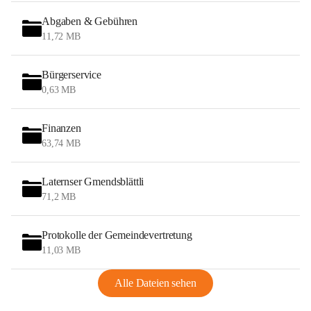
Abgaben & Gebühren
11,72 MB
Bürgerservice
0,63 MB
Finanzen
63,74 MB
Laternser Gmendsblättli
71,2 MB
Protokolle der Gemeindevertretung
11,03 MB
Alle Dateien sehen