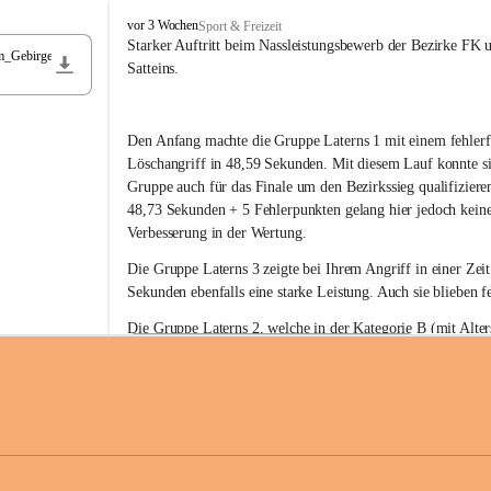
F
vor 3 Wochen
Sport & Freizeit
r
Starker Auftritt beim Nassleistungsbewerb der Bezirke FK 
m_Gebirge
e
Satteins.
i
w
i
Den Anfang machte die Gruppe Laterns 1 mit einem fehlerf
l
l
Löschangriff in 48,59 Sekunden. Mit diesem Lauf konnte si
i
Gruppe auch für das Finale um den Bezirkssieg qualifiziere
g
48,73 Sekunden + 5 Fehlerpunkten gelang hier jedoch keine
e
Verbesserung in der Wertung.
F
e
Die Gruppe Laterns 3 zeigte bei Ihrem Angriff in einer Zei
u
Sekunden ebenfalls eine starke Leistung. Auch sie blieben fe
e
r
Die Gruppe Laterns 2, welche in der Kategorie B (mit Alter
w
gestartet ist, überzeugte ebenfalls mit einem Löschangriff i
Rangliste_41_Nassleistungsbewerb_2026
e
0,2 MB
Sekunden und konnte damit den Sieg in dieser Wertungsklas
h
Laterns holen.
r
L
a
t
Somit ergab sich folgende hervorragende Ergebnisse:
e