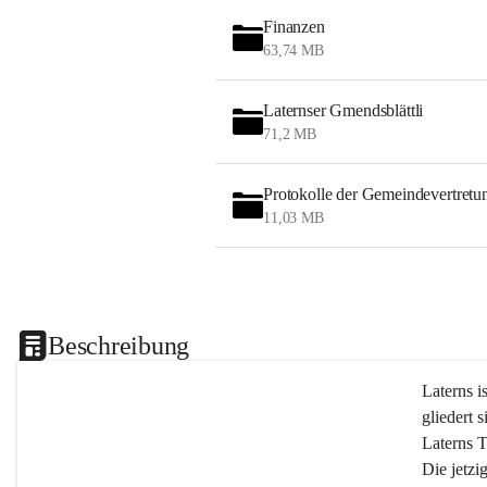
Finanzen
63,74 MB
Laternser Gmendsblättli
71,2 MB
Protokolle der Gemeindevertretu
11,03 MB
Beschreibung
Laterns i
gliedert s
Laterns 
Die jetzi