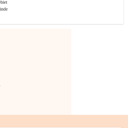
biet 
inde 
.