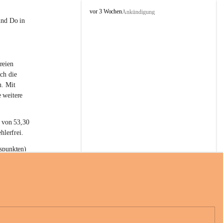
L
vor 3 Wochen
Ankündigung
a
und Do in 
t
e
r
n
reien 
s
ch die 
n. Mit 
 weitere 
t von 53,30 
hlerfrei.
spunkten) 
n 55,40 
se nach 