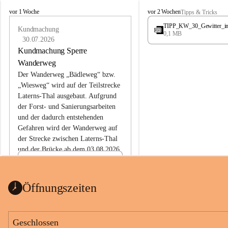
L
L
vor 1 Woche
vor 2 Wochen
Tipps & Tricks
a
a
TIPP_KW_30_Gewitter_i
t
Kundmachung
t
0,1 MB
e
e
30.07.2026
r
r
Kundmachung Sperre
n
n
Wanderweg
s
s
Der Wanderweg „Bädleweg“ bzw. 
„Wiesweg“ wird auf der Teilstrecke 
Laterns-Thal ausgebaut. Aufgrund 
der Forst- und Sanierungsarbeiten 
und der dadurch entstehenden 
Gefahren wird der Wanderweg auf 
der 
Strecke zwischen Laterns-Thal 
und der Brücke ab dem 03.08.2026 
bis zum Ende der Bauarbeiten 
Kundmachung_Sperre-
gesperrt.
Wanderweg-veröffentlic
1 Seite
•
0 MB
ht
Öffnungszeiten
Schild_Sperre
1 Seite
•
0,1 MB
Geschlossen