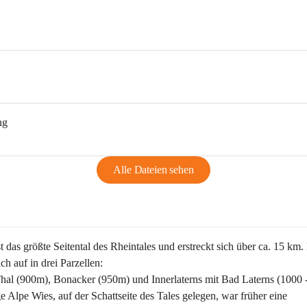
ng
Alle Dateien sehen
st das größte Seitental des Rheintales und erstreckt sich über ca. 15 km.
ich auf in drei Parzellen:
Thal (900m), Bonacker (950m) und Innerlaterns mit Bad Laterns (1000 
ge Alpe Wies, auf der Schattseite des Tales gelegen, war früher eine 