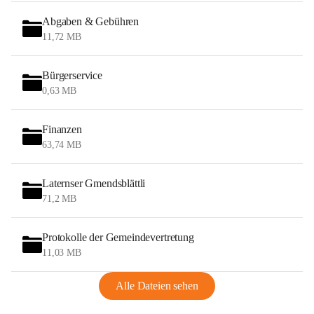
Abgaben & Gebühren
11,72 MB
Bürgerservice
0,63 MB
Finanzen
63,74 MB
Laternser Gmendsblättli
71,2 MB
Protokolle der Gemeindevertretung
11,03 MB
Alle Dateien sehen