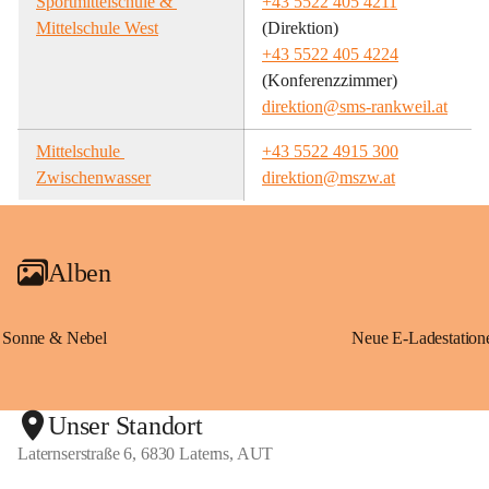
Sportmittelschule & 
+43 5522 405 4211
Mittelschule West
(Direktion)
+43 5522 405 4224
(Konferenzzimmer)
direktion@sms-rankweil.at
Mittelschule 
+43 5522 4915 300
Zwischenwasser
direktion@mszw.at
Alben
Sonne & Nebel
Unser Standort
Laternserstraße 6, 6830 Laterns, AUT