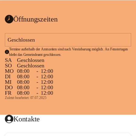
bis zum Ende der Bauarbeiten 
Kundmachung_Sperre-
gesperrt.
Wanderweg-veröffentlic
1 Seite
•
0 MB
ht
Öffnungszeiten
Schild_Sperre
1 Seite
•
0,1 MB
Geschlossen
Termine außerhalb der Amtszeiten sind nach Vereinbarung möglich. An Fenstertagen 
bleibt das Gemeindeamt geschlossen.
SA
Geschlossen
SO
Geschlossen
MO
08:00
-
12:00
DI
08:00
-
12:00
MI
08:00
-
12:00
DO
08:00
-
12:00
FR
08:00
-
12:00
Zuletzt bearbeitet: 07.07.2025
Kontakte