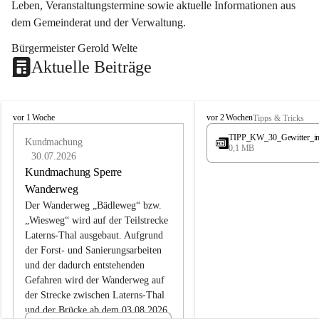
Leben, Veranstaltungstermine sowie aktuelle Informationen aus 
dem Gemeinderat und der Verwaltung. 
Bürgermeister Gerold Welte
Aktuelle Beiträge
L
L
vor 1 Woche
vor 2 Wochen
Tipps & Tricks
a
a
TIPP_KW_30_Gewitter_i
t
Kundmachung
t
0,1 MB
e
e
30.07.2026
r
r
Kundmachung Sperre
n
n
Wanderweg
s
s
Der Wanderweg „Bädleweg“ bzw. 
„Wiesweg“ wird auf der Teilstrecke 
Laterns-Thal ausgebaut. Aufgrund 
der Forst- und Sanierungsarbeiten 
und der dadurch entstehenden 
Gefahren wird der Wanderweg auf 
der 
Strecke zwischen Laterns-Thal 
und der Brücke ab dem 03.08.2026 