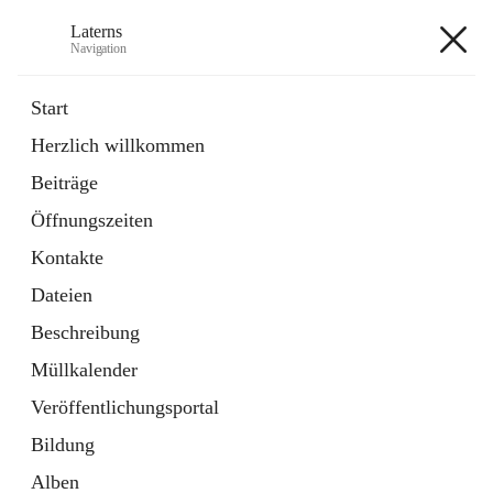
Laterns
Navigation
Laterns
Start
Herzlich willkommen
Bürgerservice
Beiträge
11 Schnellzugriffe
Öffnungszeiten
Soziales
1 Schnellzugriff
Kontakte
Dateien
+5
Beschreibung
Müllkalender
Veröffentlichungsportal
Bildung
Hauptadresse
Alben