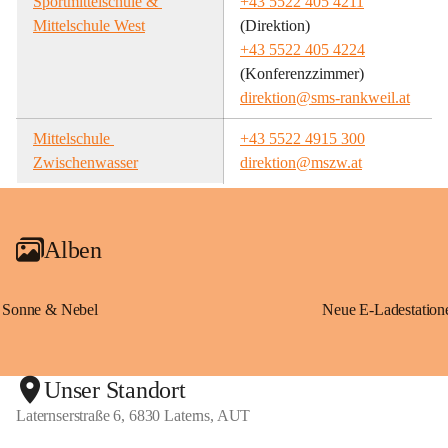
Sportmittelschule & 
+43 5522 405 4211
Mittelschule West
(Direktion)
+43 5522 405 4224
(Konferenzzimmer)
direktion@sms-rankweil.at
Mittelschule 
+43 5522 4915 300
Zwischenwasser
direktion@mszw.at
Alben
Sonne & Nebel
Unser Standort
Laternserstraße 6, 6830 Laterns, AUT