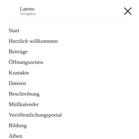
Laterns
Navigation
Laterns
Start
Herzlich willkommen
Bürgerservice
Beiträge
11 Schnellzugriffe
Öffnungszeiten
Soziales
1 Schnellzugriff
Kontakte
Dateien
+5
Beschreibung
Müllkalender
Veröffentlichungsportal
Bildung
Hauptadresse
Alben