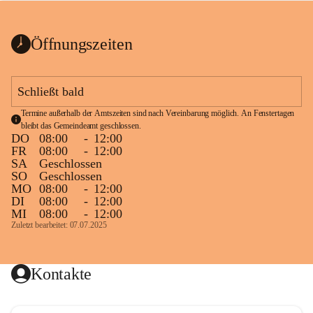
bis zum Ende der Bauarbeiten 
Kundmachung_Sperre-
gesperrt.
Wanderweg-veröffentlic
1 Seite
•
0 MB
ht
Öffnungszeiten
Schild_Sperre
1 Seite
•
0,1 MB
Schließt bald
Termine außerhalb der Amtszeiten sind nach Vereinbarung möglich. An Fenstertagen 
bleibt das Gemeindeamt geschlossen.
DO
08:00
-
12:00
FR
08:00
-
12:00
SA
Geschlossen
SO
Geschlossen
MO
08:00
-
12:00
DI
08:00
-
12:00
MI
08:00
-
12:00
Zuletzt bearbeitet: 07.07.2025
Kontakte