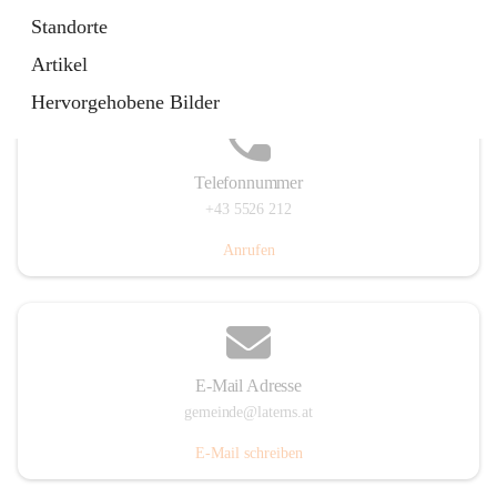
Laternserstraße 6, 6830 Laterns, AUT
Standorte
Auf Karte ansehen
Artikel
Hervorgehobene Bilder
Telefonnummer
+43 5526 212
Anrufen
E-Mail Adresse
gemeinde@laterns.at
E-Mail schreiben