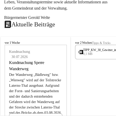
Leben, Veranstaltungstermine sowie aktuelle Informationen aus 
dem Gemeinderat und der Verwaltung. 
Bürgermeister Gerold Welte
Aktuelle Beiträge
L
L
vor 1 Woche
vor 2 Wochen
Tipps & Tricks
a
a
TIPP_KW_30_Gewitter_i
t
Kundmachung
t
0,1 MB
e
e
30.07.2026
r
r
Kundmachung Sperre
n
n
Wanderweg
s
s
Der Wanderweg „Bädleweg“ bzw. 
„Wiesweg“ wird auf der Teilstrecke 
Laterns-Thal ausgebaut. Aufgrund 
der Forst- und Sanierungsarbeiten 
und der dadurch entstehenden 
Gefahren wird der Wanderweg auf 
der 
Strecke zwischen Laterns-Thal 
und der Brücke ab dem 03.08.2026 