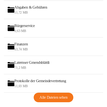
Abgaben & Gebühren
11,72 MB
Bürgerservice
0,63 MB
Finanzen
63,74 MB
Laternser Gmendsblättli
71,2 MB
Protokolle der Gemeindevertretung
11,03 MB
Alle Dateien sehen