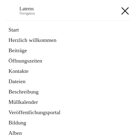
Laterns
Navigation
Laterns
Start
Herzlich willkommen
Bürgerservice
Beiträge
11 Schnellzugriffe
Öffnungszeiten
Soziales
1 Schnellzugriff
Kontakte
Dateien
+5
Beschreibung
Müllkalender
Veröffentlichungsportal
Bildung
Hauptadresse
Alben