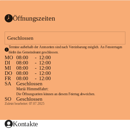
bis zum Ende der Bauarbeiten 
Kundmachung_Sperre-
gesperrt.
Wanderweg-veröffentlic
1 Seite
•
0 MB
ht
Öffnungszeiten
Schild_Sperre
1 Seite
•
0,1 MB
Geschlossen
Termine außerhalb der Amtszeiten sind nach Vereinbarung möglich. An Fenstertagen 
bleibt das Gemeindeamt geschlossen.
MO
08:00
-
12:00
DI
08:00
-
12:00
MI
08:00
-
12:00
DO
08:00
-
12:00
FR
08:00
-
12:00
SA
Geschlossen
Mariä Himmelfahrt:
Die Öffnungszeiten können an diesem Feiertag abweichen.
SO
Geschlossen
Zuletzt bearbeitet: 07.07.2025
Kontakte