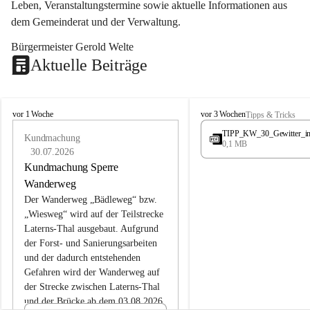
Leben, Veranstaltungstermine sowie aktuelle Informationen aus 
dem Gemeinderat und der Verwaltung. 
Bürgermeister Gerold Welte
Aktuelle Beiträge
L
L
vor 1 Woche
vor 3 Wochen
Tipps & Tricks
a
a
TIPP_KW_30_Gewitter_i
t
Kundmachung
t
0,1 MB
e
e
30.07.2026
r
r
Kundmachung Sperre
n
n
Wanderweg
s
s
Der Wanderweg „Bädleweg“ bzw. 
„Wiesweg“ wird auf der Teilstrecke 
Laterns-Thal ausgebaut. Aufgrund 
der Forst- und Sanierungsarbeiten 
und der dadurch entstehenden 
Gefahren wird der Wanderweg auf 
der 
Strecke zwischen Laterns-Thal 
und der Brücke ab dem 03.08.2026 