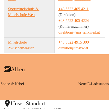
Sportmittelschule & 
+43 5522 405 4211
Mittelschule West
(Direktion)
+43 5522 405 4224
(Konferenzzimmer)
direktion@sms-rankweil.at
Mittelschule 
+43 5522 4915 300
Zwischenwasser
direktion@mszw.at
Alben
Sonne & Nebel
Unser Standort