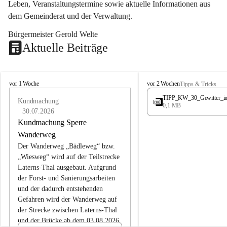
Leben, Veranstaltungstermine sowie aktuelle Informationen aus 
dem Gemeinderat und der Verwaltung. 
Bürgermeister Gerold Welte
Aktuelle Beiträge
L
L
vor 1 Woche
vor 2 Wochen
Tipps & Tricks
a
a
TIPP_KW_30_Gewitter_i
t
Kundmachung
t
0,1 MB
e
e
30.07.2026
r
r
Kundmachung Sperre
n
n
Wanderweg
s
s
Der Wanderweg „Bädleweg“ bzw. 
„Wiesweg“ wird auf der Teilstrecke 
Laterns-Thal ausgebaut. Aufgrund 
der Forst- und Sanierungsarbeiten 
und der dadurch entstehenden 
Gefahren wird der Wanderweg auf 
der 
Strecke zwischen Laterns-Thal 
und der Brücke ab dem 03.08.2026 