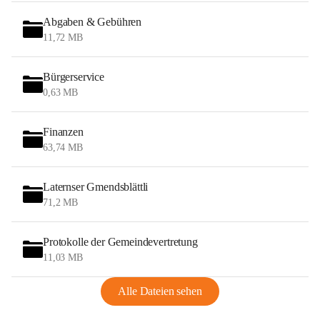
Abgaben & Gebühren
11,72 MB
Bürgerservice
0,63 MB
Finanzen
63,74 MB
Laternser Gmendsblättli
71,2 MB
Protokolle der Gemeindevertretung
11,03 MB
Alle Dateien sehen