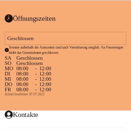
bis zum Ende der Bauarbeiten 
Kundmachung_Sperre-
gesperrt.
Wanderweg-veröffentlic
1 Seite
•
0 MB
ht
Öffnungszeiten
Schild_Sperre
1 Seite
•
0,1 MB
Geschlossen
Termine außerhalb der Amtszeiten sind nach Vereinbarung möglich. An Fenstertagen 
bleibt das Gemeindeamt geschlossen.
SA
Geschlossen
SO
Geschlossen
MO
08:00
-
12:00
DI
08:00
-
12:00
MI
08:00
-
12:00
DO
08:00
-
12:00
FR
08:00
-
12:00
Zuletzt bearbeitet: 07.07.2025
Kontakte