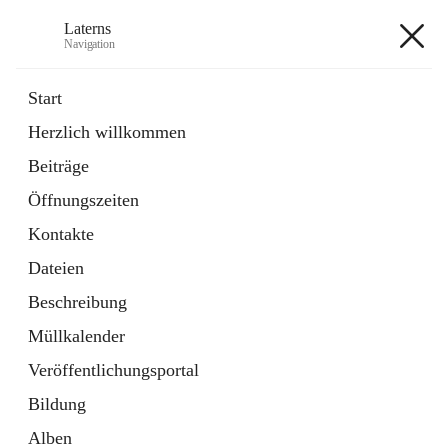
Laterns
Navigation
Laterns
Start
Herzlich willkommen
Bürgerservice
Beiträge
11 Schnellzugriffe
Öffnungszeiten
Soziales
1 Schnellzugriff
Kontakte
Dateien
+5
Beschreibung
Müllkalender
Veröffentlichungsportal
Bildung
Hauptadresse
Alben