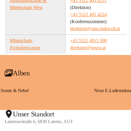
Sportmittelschule & 
+43 5522 405 4211
Mittelschule West
(Direktion)
+43 5522 405 4224
(Konferenzzimmer)
direktion@sms-rankweil.at
Mittelschule 
+43 5522 4915 300
Zwischenwasser
direktion@mszw.at
Alben
Sonne & Nebel
Unser Standort
Laternserstraße 6, 6830 Laterns, AUT