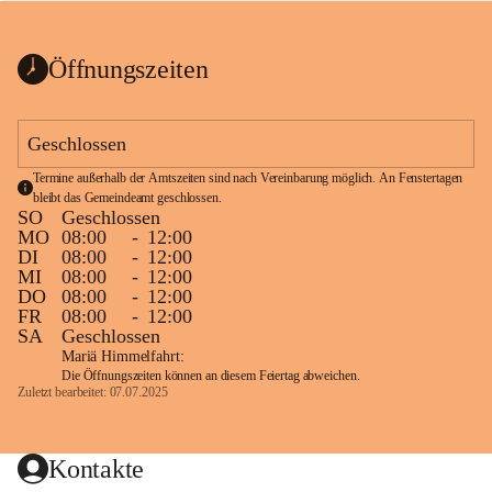
bis zum Ende der Bauarbeiten 
Kundmachung_Sperre-
gesperrt.
Wanderweg-veröffentlic
1 Seite
•
0 MB
ht
Öffnungszeiten
Schild_Sperre
1 Seite
•
0,1 MB
Geschlossen
Termine außerhalb der Amtszeiten sind nach Vereinbarung möglich. An Fenstertagen 
bleibt das Gemeindeamt geschlossen.
SO
Geschlossen
MO
08:00
-
12:00
DI
08:00
-
12:00
MI
08:00
-
12:00
DO
08:00
-
12:00
FR
08:00
-
12:00
SA
Geschlossen
Mariä Himmelfahrt:
Die Öffnungszeiten können an diesem Feiertag abweichen.
Zuletzt bearbeitet: 07.07.2025
Kontakte