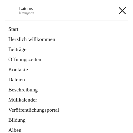
Laterns
Navigation
Laterns
Start
Herzlich willkommen
Bürgerservice
Beiträge
11 Schnellzugriffe
Öffnungszeiten
Soziales
1 Schnellzugriff
Kontakte
Dateien
+5
Beschreibung
Müllkalender
Veröffentlichungsportal
Bildung
Hauptadresse
Alben