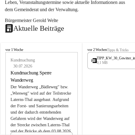
Leben, Veranstaltungstermine sowie aktuelle Informationen aus 
dem Gemeinderat und der Verwaltung. 
Bürgermeister Gerold Welte
Aktuelle Beiträge
L
L
vor 1 Woche
vor 2 Wochen
Tipps & Tricks
a
a
TIPP_KW_30_Gewitter_i
t
Kundmachung
t
0,1 MB
e
e
30.07.2026
r
r
Kundmachung Sperre
n
n
Wanderweg
s
s
Der Wanderweg „Bädleweg“ bzw. 
„Wiesweg“ wird auf der Teilstrecke 
Laterns-Thal ausgebaut. Aufgrund 
der Forst- und Sanierungsarbeiten 
und der dadurch entstehenden 
Gefahren wird der Wanderweg auf 
der 
Strecke zwischen Laterns-Thal 
und der Brücke ab dem 03.08.2026 