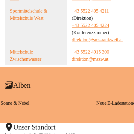
Sportmittelschule & 
+43 5522 405 4211
Mittelschule West
(Direktion)
+43 5522 405 4224
(Konferenzzimmer)
direktion@sms-rankweil.at
Mittelschule 
+43 5522 4915 300
Zwischenwasser
direktion@mszw.at
Alben
Sonne & Nebel
Unser Standort