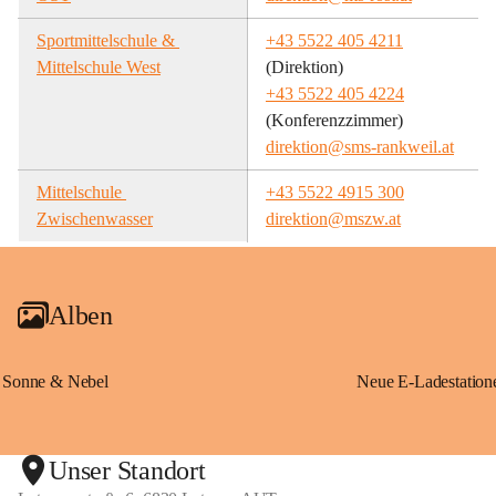
Sportmittelschule & 
+43 5522 405 4211
Mittelschule West
(Direktion)
+43 5522 405 4224
(Konferenzzimmer)
direktion@sms-rankweil.at
Mittelschule 
+43 5522 4915 300
Zwischenwasser
direktion@mszw.at
Alben
Sonne & Nebel
Unser Standort