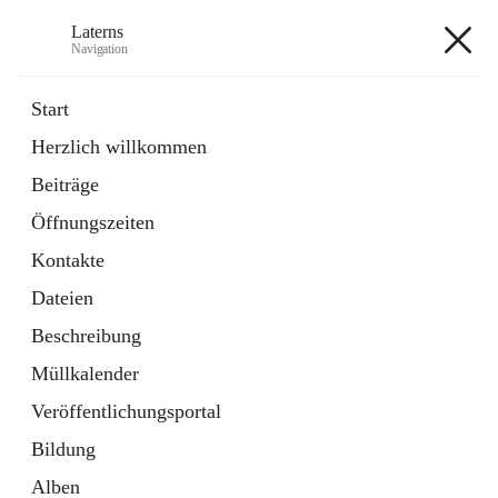
Laterns
Navigation
Laterns
Start
Herzlich willkommen
Bürgerservice
Beiträge
11 Schnellzugriffe
Öffnungszeiten
Soziales
1 Schnellzugriff
Kontakte
Dateien
+5
Beschreibung
Müllkalender
Veröffentlichungsportal
Bildung
Hauptadresse
Alben