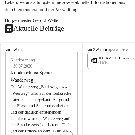
Leben, Veranstaltungstermine sowie aktuelle Informationen aus 
dem Gemeinderat und der Verwaltung. 
Bürgermeister Gerold Welte
Aktuelle Beiträge
L
L
vor 1 Woche
vor 2 Wochen
Tipps & Tricks
a
a
TIPP_KW_30_Gewitter_i
t
Kundmachung
t
0,1 MB
e
e
30.07.2026
r
r
Kundmachung Sperre
n
n
Wanderweg
s
s
Der Wanderweg „Bädleweg“ bzw. 
„Wiesweg“ wird auf der Teilstrecke 
Laterns-Thal ausgebaut. Aufgrund 
der Forst- und Sanierungsarbeiten 
und der dadurch entstehenden 
Gefahren wird der Wanderweg auf 
der 
Strecke zwischen Laterns-Thal 
und der Brücke ab dem 03.08.2026 