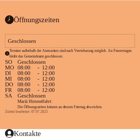
bis zum Ende der Bauarbeiten 
Kundmachung_Sperre-
gesperrt.
Wanderweg-veröffentlic
1 Seite
•
0 MB
ht
Öffnungszeiten
Schild_Sperre
1 Seite
•
0,1 MB
Geschlossen
Termine außerhalb der Amtszeiten sind nach Vereinbarung möglich. An Fenstertagen 
bleibt das Gemeindeamt geschlossen.
SO
Geschlossen
MO
08:00
-
12:00
DI
08:00
-
12:00
MI
08:00
-
12:00
DO
08:00
-
12:00
FR
08:00
-
12:00
SA
Geschlossen
Mariä Himmelfahrt:
Die Öffnungszeiten können an diesem Feiertag abweichen.
Zuletzt bearbeitet: 07.07.2025
Kontakte