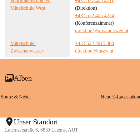
Sportmittelschule & 
+43 5522 405 4211
Mittelschule West
(Direktion)
+43 5522 405 4224
(Konferenzzimmer)
direktion@sms-rankweil.at
Mittelschule 
+43 5522 4915 300
Zwischenwasser
direktion@mszw.at
Alben
Sonne & Nebel
Unser Standort
Laternserstraße 6, 6830 Laterns, AUT