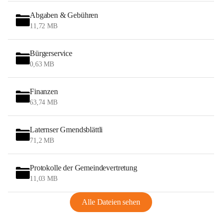
Abgaben & Gebühren
11,72 MB
Bürgerservice
0,63 MB
Finanzen
63,74 MB
Laternser Gmendsblättli
71,2 MB
Protokolle der Gemeindevertretung
11,03 MB
Alle Dateien sehen