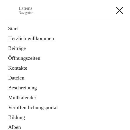
Laterns
Navigation
Laterns
Start
Herzlich willkommen
Bürgerservice
Beiträge
11 Schnellzugriffe
Öffnungszeiten
Soziales
1 Schnellzugriff
Kontakte
Dateien
+5
Beschreibung
Müllkalender
Veröffentlichungsportal
Bildung
Hauptadresse
Alben