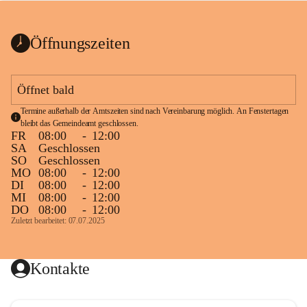
bis zum Ende der Bauarbeiten 
Kundmachung_Sperre-
gesperrt.
Wanderweg-veröffentlic
1 Seite
•
0 MB
ht
Öffnungszeiten
Schild_Sperre
1 Seite
•
0,1 MB
Öffnet bald
Termine außerhalb der Amtszeiten sind nach Vereinbarung möglich. An Fenstertagen 
bleibt das Gemeindeamt geschlossen.
FR
08:00
-
12:00
SA
Geschlossen
SO
Geschlossen
MO
08:00
-
12:00
DI
08:00
-
12:00
MI
08:00
-
12:00
DO
08:00
-
12:00
Zuletzt bearbeitet: 07.07.2025
Kontakte