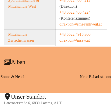
Sportmittelschule & 
+43 5522 405 4211
Mittelschule West
(Direktion)
+43 5522 405 4224
(Konferenzzimmer)
direktion@sms-rankweil.at
Mittelschule 
+43 5522 4915 300
Zwischenwasser
direktion@mszw.at
Alben
Sonne & Nebel
Unser Standort
Laternserstraße 6, 6830 Laterns, AUT