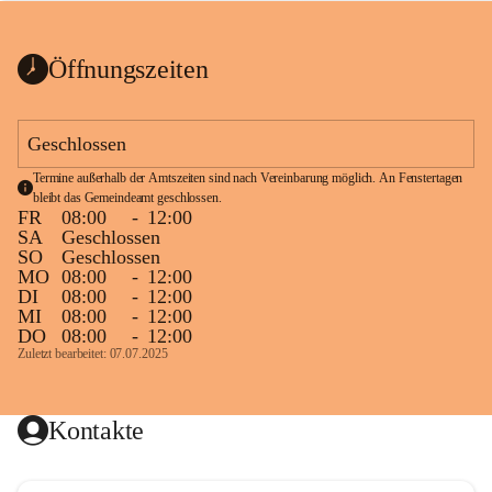
bis zum Ende der Bauarbeiten 
Kundmachung_Sperre-
gesperrt.
Wanderweg-veröffentlic
1 Seite
•
0 MB
ht
Öffnungszeiten
Schild_Sperre
1 Seite
•
0,1 MB
Geschlossen
Termine außerhalb der Amtszeiten sind nach Vereinbarung möglich. An Fenstertagen 
bleibt das Gemeindeamt geschlossen.
FR
08:00
-
12:00
SA
Geschlossen
SO
Geschlossen
MO
08:00
-
12:00
DI
08:00
-
12:00
MI
08:00
-
12:00
DO
08:00
-
12:00
Zuletzt bearbeitet: 07.07.2025
Kontakte