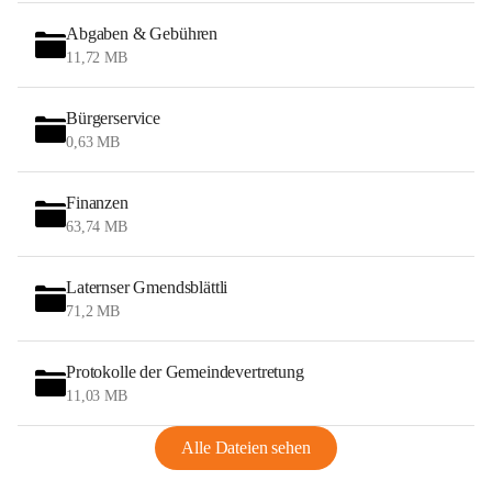
Abgaben & Gebühren
11,72 MB
Bürgerservice
0,63 MB
Finanzen
63,74 MB
Laternser Gmendsblättli
71,2 MB
Protokolle der Gemeindevertretung
11,03 MB
Alle Dateien sehen