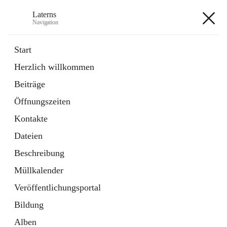
Laterns
Navigation
Laterns
Start
Herzlich willkommen
Bürgerservice
Beiträge
11 Schnellzugriffe
Öffnungszeiten
Soziales
1 Schnellzugriff
Kontakte
Dateien
+5
Beschreibung
Müllkalender
Veröffentlichungsportal
Bildung
Hauptadresse
Alben