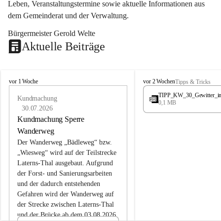
Leben, Veranstaltungstermine sowie aktuelle Informationen aus 
dem Gemeinderat und der Verwaltung. 
Bürgermeister Gerold Welte
Aktuelle Beiträge
L
L
vor 1 Woche
vor 2 Wochen
Tipps & Tricks
a
a
TIPP_KW_30_Gewitter_i
t
Kundmachung
t
0,1 MB
e
e
30.07.2026
r
r
Kundmachung Sperre
n
n
Wanderweg
s
s
Der Wanderweg „Bädleweg“ bzw. 
„Wiesweg“ wird auf der Teilstrecke 
Laterns-Thal ausgebaut. Aufgrund 
der Forst- und Sanierungsarbeiten 
und der dadurch entstehenden 
Gefahren wird der Wanderweg auf 
der 
Strecke zwischen Laterns-Thal 
und der Brücke ab dem 03.08.2026 