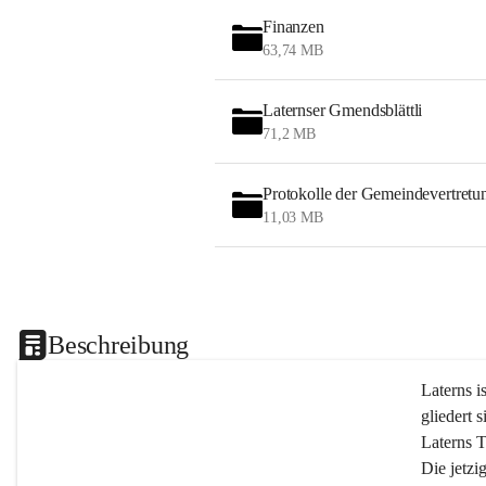
Finanzen
63,74 MB
Laternser Gmendsblättli
71,2 MB
Protokolle der Gemeindevertretu
11,03 MB
Beschreibung
Laterns i
gliedert s
Laterns 
Die jetzi