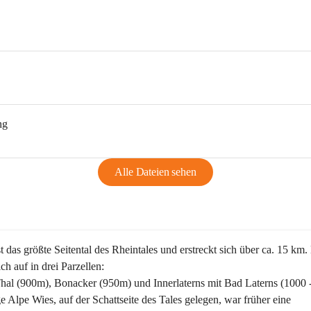
ng
Alle Dateien sehen
st das größte Seitental des Rheintales und erstreckt sich über ca. 15 km.
ich auf in drei Parzellen:
Thal (900m), Bonacker (950m) und Innerlaterns mit Bad Laterns (1000 
ge Alpe Wies, auf der Schattseite des Tales gelegen, war früher eine 