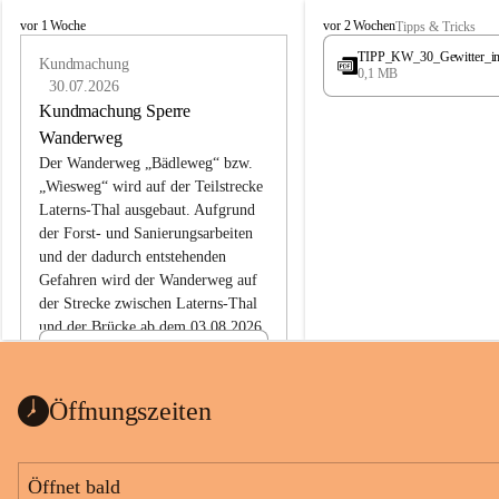
L
L
vor 1 Woche
vor 2 Wochen
Tipps & Tricks
a
a
TIPP_KW_30_Gewitter_i
t
Kundmachung
t
0,1 MB
e
e
30.07.2026
r
r
Kundmachung Sperre
n
n
Wanderweg
s
s
Der Wanderweg „Bädleweg“ bzw. 
„Wiesweg“ wird auf der Teilstrecke 
Laterns-Thal ausgebaut. Aufgrund 
der Forst- und Sanierungsarbeiten 
und der dadurch entstehenden 
Gefahren wird der Wanderweg auf 
der 
Strecke zwischen Laterns-Thal 
und der Brücke ab dem 03.08.2026 
bis zum Ende der Bauarbeiten 
Kundmachung_Sperre-
gesperrt.
Wanderweg-veröffentlic
1 Seite
•
0 MB
ht
Öffnungszeiten
Schild_Sperre
1 Seite
•
0,1 MB
Öffnet bald