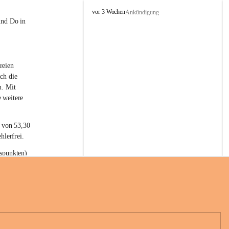
L
vor 3 Wochen
Ankündigung
a
und Do in 
t
e
r
n
reien 
s
ch die 
n. Mit 
 weitere 
t von 53,30 
hlerfrei.
spunkten) 
n 55,40 
se nach 