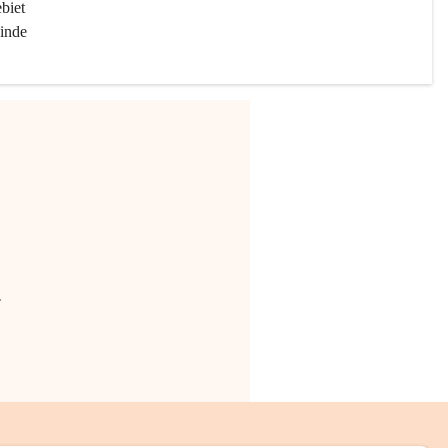
biet 
inde 
.