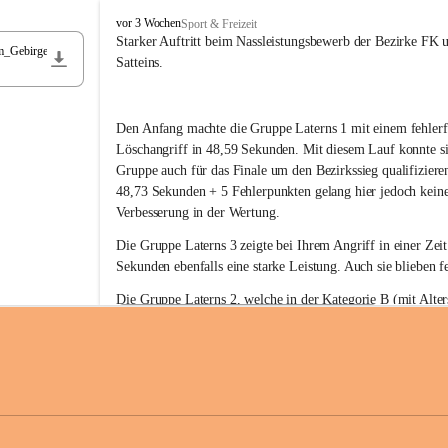
F
vor 3 Wochen
Sport & Freizeit
r
Starker Auftritt beim Nassleistungsbewerb der Bezirke FK 
m_Gebirge
e
Satteins.
i
w
i
Den Anfang machte die Gruppe Laterns 1 mit einem fehlerf
l
l
Löschangriff in 48,59 Sekunden. Mit diesem Lauf konnte si
i
Gruppe auch für das Finale um den Bezirkssieg qualifiziere
g
48,73 Sekunden + 5 Fehlerpunkten gelang hier jedoch keine
e
Verbesserung in der Wertung.
F
e
Die Gruppe Laterns 3 zeigte bei Ihrem Angriff in einer Zei
u
Sekunden ebenfalls eine starke Leistung. Auch sie blieben fe
e
r
Die Gruppe Laterns 2, welche in der Kategorie B (mit Alter
w
gestartet ist, überzeugte ebenfalls mit einem Löschangriff i
Rangliste_41_Nassleistungsbewerb_2026
e
0,2 MB
Sekunden und konnte damit den Sieg in dieser Wertungsklas
h
Laterns holen.
r
L
a
t
Somit ergab sich folgende hervorragende Ergebnisse:
e