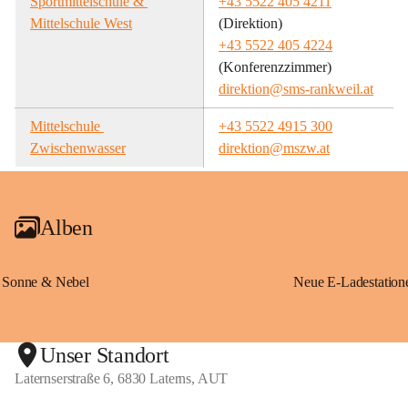
Sportmittelschule & 
+43 5522 405 4211
Mittelschule West
(Direktion)
+43 5522 405 4224
(Konferenzzimmer)
direktion@sms-rankweil.at
Mittelschule 
+43 5522 4915 300
Zwischenwasser
direktion@mszw.at
Alben
Sonne & Nebel
Unser Standort
Laternserstraße 6, 6830 Laterns, AUT