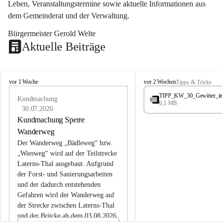
Leben, Veranstaltungstermine sowie aktuelle Informationen aus 
dem Gemeinderat und der Verwaltung. 
Bürgermeister Gerold Welte
Aktuelle Beiträge
L
L
vor 1 Woche
vor 2 Wochen
Tipps & Tricks
a
a
TIPP_KW_30_Gewitter_i
t
Kundmachung
t
0,1 MB
e
e
30.07.2026
r
r
Kundmachung Sperre
n
n
Wanderweg
s
s
Der Wanderweg „Bädleweg“ bzw. 
„Wiesweg“ wird auf der Teilstrecke 
Laterns-Thal ausgebaut. Aufgrund 
der Forst- und Sanierungsarbeiten 
und der dadurch entstehenden 
Gefahren wird der Wanderweg auf 
der 
Strecke zwischen Laterns-Thal 
und der Brücke ab dem 03.08.2026 