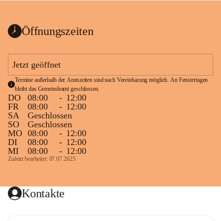
bis zum Ende der Bauarbeiten 
Kundmachung_Sperre-
gesperrt.
Wanderweg-veröffentlic
1 Seite
•
0 MB
ht
Öffnungszeiten
Schild_Sperre
1 Seite
•
0,1 MB
Jetzt geöffnet
Termine außerhalb der Amtszeiten sind nach Vereinbarung möglich. An Fenstertagen 
bleibt das Gemeindeamt geschlossen.
DO
08:00
-
12:00
FR
08:00
-
12:00
SA
Geschlossen
SO
Geschlossen
MO
08:00
-
12:00
DI
08:00
-
12:00
MI
08:00
-
12:00
Zuletzt bearbeitet: 07.07.2025
Kontakte