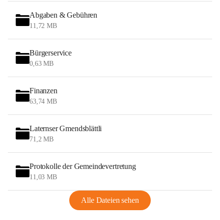
Abgaben & Gebühren
11,72 MB
Bürgerservice
0,63 MB
Finanzen
63,74 MB
Laternser Gmendsblättli
71,2 MB
Protokolle der Gemeindevertretung
11,03 MB
Alle Dateien sehen