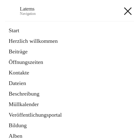
Laterns
Navigation
Laterns
Start
Herzlich willkommen
Bürgerservice
Beiträge
11 Schnellzugriffe
Öffnungszeiten
Soziales
1 Schnellzugriff
Kontakte
Dateien
+5
Beschreibung
Müllkalender
Veröffentlichungsportal
Bildung
Hauptadresse
Alben