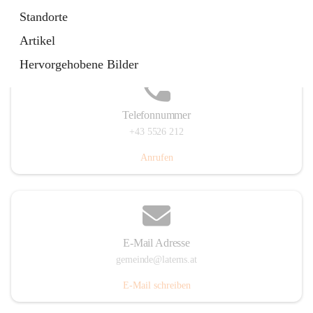
Laternserstraße 6, 6830 Laterns, AUT
Standorte
Auf Karte ansehen
Artikel
Hervorgehobene Bilder
Telefonnummer
+43 5526 212
Anrufen
E-Mail Adresse
gemeinde@laterns.at
E-Mail schreiben