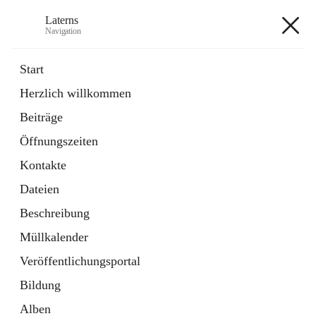
Laterns
Navigation
Laterns
Start
Herzlich willkommen
Bürgerservice
Beiträge
11 Schnellzugriffe
Öffnungszeiten
Soziales
1 Schnellzugriff
Kontakte
Dateien
+5
Beschreibung
Müllkalender
Veröffentlichungsportal
Bildung
Hauptadresse
Alben