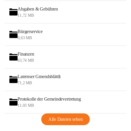
Abgaben & Gebühren
11,72 MB
Bürgerservice
0,63 MB
Finanzen
63,74 MB
Laternser Gmendsblättli
71,2 MB
Protokolle der Gemeindevertretung
11,03 MB
Alle Dateien sehen