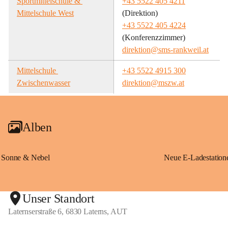
Sportmittelschule & 
+43 5522 405 4211
Mittelschule West
(Direktion)
+43 5522 405 4224
(Konferenzzimmer)
direktion@sms-rankweil.at
Mittelschule 
+43 5522 4915 300
Zwischenwasser
direktion@mszw.at
Alben
Sonne & Nebel
Unser Standort
Laternserstraße 6, 6830 Laterns, AUT