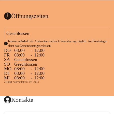
bis zum Ende der Bauarbeiten 
Kundmachung_Sperre-
gesperrt.
Wanderweg-veröffentlic
1 Seite
•
0 MB
ht
Öffnungszeiten
Schild_Sperre
1 Seite
•
0,1 MB
Geschlossen
Termine außerhalb der Amtszeiten sind nach Vereinbarung möglich. An Fenstertagen 
bleibt das Gemeindeamt geschlossen.
DO
08:00
-
12:00
FR
08:00
-
12:00
SA
Geschlossen
SO
Geschlossen
MO
08:00
-
12:00
DI
08:00
-
12:00
MI
08:00
-
12:00
Zuletzt bearbeitet: 07.07.2025
Kontakte