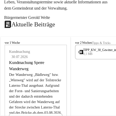
Leben, Veranstaltungstermine sowie aktuelle Informationen aus 
dem Gemeinderat und der Verwaltung. 
Bürgermeister Gerold Welte
Aktuelle Beiträge
L
L
vor 1 Woche
vor 2 Wochen
Tipps & Tricks
a
a
TIPP_KW_30_Gewitter_i
t
Kundmachung
t
0,1 MB
e
e
30.07.2026
r
r
Kundmachung Sperre
n
n
Wanderweg
s
s
Der Wanderweg „Bädleweg“ bzw. 
„Wiesweg“ wird auf der Teilstrecke 
Laterns-Thal ausgebaut. Aufgrund 
der Forst- und Sanierungsarbeiten 
und der dadurch entstehenden 
Gefahren wird der Wanderweg auf 
der 
Strecke zwischen Laterns-Thal 
und der Brücke ab dem 03.08.2026 