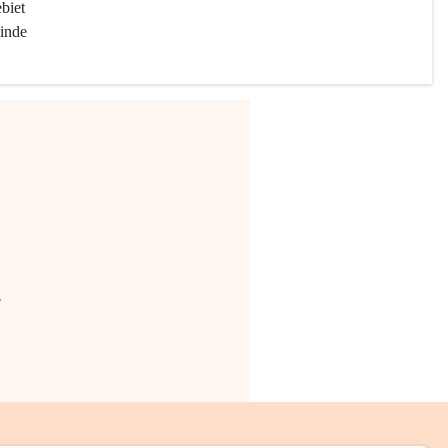
biet 
inde 
.