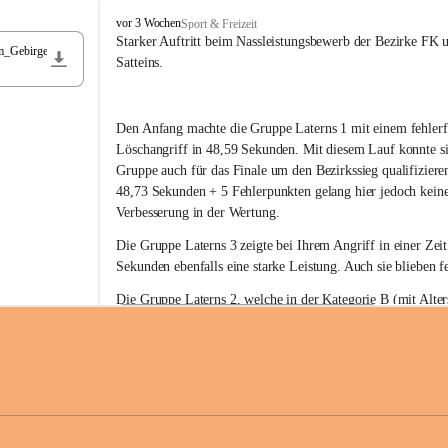
F
vor 3 Wochen
Sport & Freizeit
r
Starker Auftritt beim Nassleistungsbewerb der Bezirke FK 
m_Gebirge
e
Satteins.
i
w
i
Den Anfang machte die Gruppe Laterns 1 mit einem fehlerf
l
l
Löschangriff in 48,59 Sekunden. Mit diesem Lauf konnte si
i
Gruppe auch für das Finale um den Bezirkssieg qualifiziere
g
48,73 Sekunden + 5 Fehlerpunkten gelang hier jedoch keine
e
Verbesserung in der Wertung.
F
e
Die Gruppe Laterns 3 zeigte bei Ihrem Angriff in einer Zei
u
Sekunden ebenfalls eine starke Leistung. Auch sie blieben fe
e
r
Die Gruppe Laterns 2, welche in der Kategorie B (mit Alter
w
gestartet ist, überzeugte ebenfalls mit einem Löschangriff i
Rangliste_41_Nassleistungsbewerb_2026
e
0,2 MB
Sekunden und konnte damit den Sieg in dieser Wertungsklas
h
Laterns holen.
r
L
a
t
Somit ergab sich folgende hervorragende Ergebnisse:
e