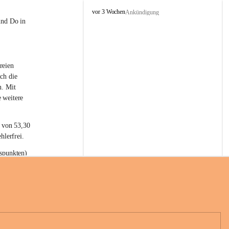
L
vor 3 Wochen
Ankündigung
a
und Do in 
t
e
r
n
reien 
s
ch die 
n. Mit 
 weitere 
t von 53,30 
hlerfrei.
spunkten) 
n 55,40 
se nach 