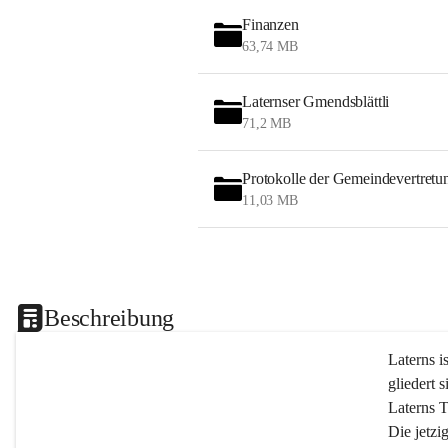
Finanzen
63,74 MB
Laternser Gmendsblättli
71,2 MB
Protokolle der Gemeindevertretu
11,03 MB
Beschreibung
Laterns i
gliedert s
Laterns 
Die jetzi