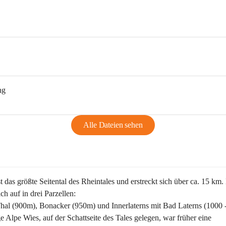
ng
Alle Dateien sehen
st das größte Seitental des Rheintales und erstreckt sich über ca. 15 km.
ich auf in drei Parzellen:
Thal (900m), Bonacker (950m) und Innerlaterns mit Bad Laterns (1000 
ge Alpe Wies, auf der Schattseite des Tales gelegen, war früher eine 