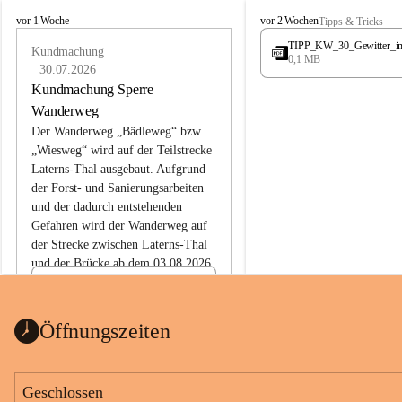
L
L
vor 1 Woche
vor 2 Wochen
Tipps & Tricks
a
a
TIPP_KW_30_Gewitter_i
t
Kundmachung
t
0,1 MB
e
e
30.07.2026
r
r
Kundmachung Sperre
n
n
Wanderweg
s
s
Der Wanderweg „Bädleweg“ bzw. 
„Wiesweg“ wird auf der Teilstrecke 
Laterns-Thal ausgebaut. Aufgrund 
der Forst- und Sanierungsarbeiten 
und der dadurch entstehenden 
Gefahren wird der Wanderweg auf 
der 
Strecke zwischen Laterns-Thal 
und der Brücke ab dem 03.08.2026 
bis zum Ende der Bauarbeiten 
Kundmachung_Sperre-
gesperrt.
Wanderweg-veröffentlic
1 Seite
•
0 MB
ht
Öffnungszeiten
Schild_Sperre
1 Seite
•
0,1 MB
Geschlossen