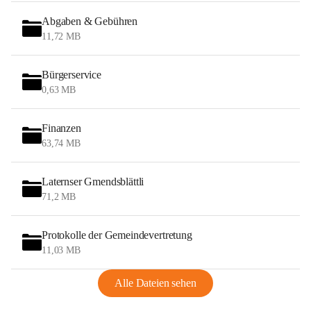
Abgaben & Gebühren
11,72 MB
Bürgerservice
0,63 MB
Finanzen
63,74 MB
Laternser Gmendsblättli
71,2 MB
Protokolle der Gemeindevertretung
11,03 MB
Alle Dateien sehen