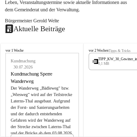
Leben, Veranstaltungstermine sowie aktuelle Informationen aus 
dem Gemeinderat und der Verwaltung. 
Bürgermeister Gerold Welte
Aktuelle Beiträge
L
L
vor 1 Woche
vor 2 Wochen
Tipps & Tricks
a
a
TIPP_KW_30_Gewitter_i
t
Kundmachung
t
0,1 MB
e
e
30.07.2026
r
r
Kundmachung Sperre
n
n
Wanderweg
s
s
Der Wanderweg „Bädleweg“ bzw. 
„Wiesweg“ wird auf der Teilstrecke 
Laterns-Thal ausgebaut. Aufgrund 
der Forst- und Sanierungsarbeiten 
und der dadurch entstehenden 
Gefahren wird der Wanderweg auf 
der 
Strecke zwischen Laterns-Thal 
und der Brücke ab dem 03.08.2026 