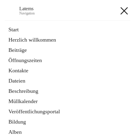
Laterns
Navigation
Laterns
Start
Herzlich willkommen
Bürgerservice
Beiträge
11 Schnellzugriffe
Öffnungszeiten
Soziales
1 Schnellzugriff
Kontakte
Dateien
+5
Beschreibung
Müllkalender
Veröffentlichungsportal
Bildung
Hauptadresse
Alben