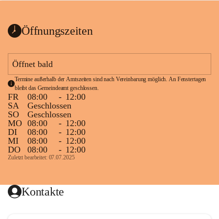
bis zum Ende der Bauarbeiten 
Kundmachung_Sperre-
gesperrt.
Wanderweg-veröffentlic
1 Seite
•
0 MB
ht
Öffnungszeiten
Schild_Sperre
1 Seite
•
0,1 MB
Öffnet bald
Termine außerhalb der Amtszeiten sind nach Vereinbarung möglich. An Fenstertagen 
bleibt das Gemeindeamt geschlossen.
FR
08:00
-
12:00
SA
Geschlossen
SO
Geschlossen
MO
08:00
-
12:00
DI
08:00
-
12:00
MI
08:00
-
12:00
DO
08:00
-
12:00
Zuletzt bearbeitet: 07.07.2025
Kontakte