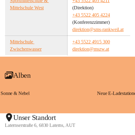
Sportmittelschule & 
+43 5522 405 4211
Mittelschule West
(Direktion)
+43 5522 405 4224
(Konferenzzimmer)
direktion@sms-rankweil.at
Mittelschule 
+43 5522 4915 300
Zwischenwasser
direktion@mszw.at
Alben
Sonne & Nebel
Unser Standort
Laternserstraße 6, 6830 Laterns, AUT