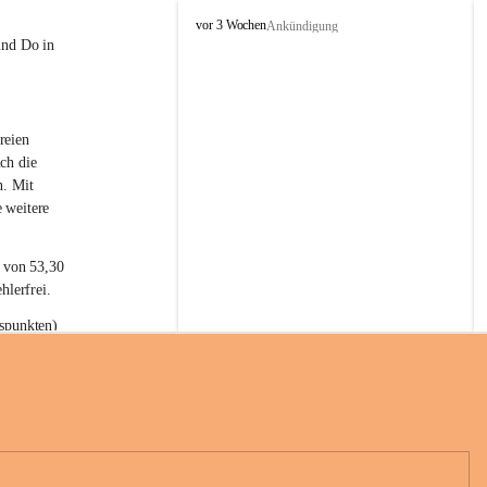
L
vor 3 Wochen
Ankündigung
a
und Do in 
t
e
r
n
reien 
s
ch die 
n. Mit 
 weitere 
t von 53,30 
hlerfrei.
spunkten) 
n 55,40 
se nach 