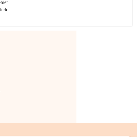
biet 
inde 
.