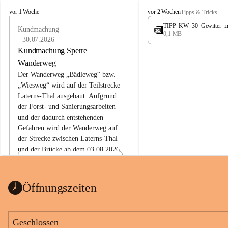
L
L
vor 1 Woche
vor 2 Wochen
Tipps & Tricks
a
a
TIPP_KW_30_Gewitter_i
t
Kundmachung
t
0,1 MB
e
e
30.07.2026
r
r
Kundmachung Sperre
n
n
Wanderweg
s
s
Der Wanderweg „Bädleweg“ bzw. 
„Wiesweg“ wird auf der Teilstrecke 
Laterns-Thal ausgebaut. Aufgrund 
der Forst- und Sanierungsarbeiten 
und der dadurch entstehenden 
Gefahren wird der Wanderweg auf 
der 
Strecke zwischen Laterns-Thal 
und der Brücke ab dem 03.08.2026 
bis zum Ende der Bauarbeiten 
Kundmachung_Sperre-
gesperrt.
Wanderweg-veröffentlic
1 Seite
•
0 MB
ht
Öffnungszeiten
Schild_Sperre
1 Seite
•
0,1 MB
Geschlossen