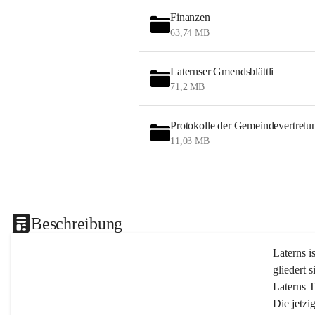
Finanzen
63,74 MB
Laternser Gmendsblättli
71,2 MB
Protokolle der Gemeindevertretu
11,03 MB
Beschreibung
Laterns i
gliedert s
Laterns 
Die jetzi