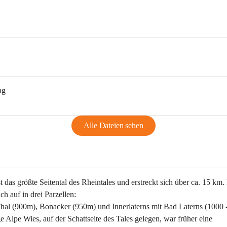
ng
Alle Dateien sehen
st das größte Seitental des Rheintales und erstreckt sich über ca. 15 km.
ich auf in drei Parzellen:
Thal (900m), Bonacker (950m) und Innerlaterns mit Bad Laterns (1000 
ge Alpe Wies, auf der Schattseite des Tales gelegen, war früher eine 