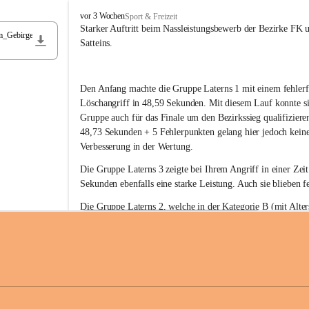
F
vor 3 Wochen
Sport & Freizeit
r
Starker Auftritt beim Nassleistungsbewerb der Bezirke FK 
m_Gebirge
e
Satteins.
i
w
i
Den Anfang machte die Gruppe Laterns 1 mit einem fehlerf
l
l
Löschangriff in 48,59 Sekunden. Mit diesem Lauf konnte si
i
Gruppe auch für das Finale um den Bezirkssieg qualifiziere
g
48,73 Sekunden + 5 Fehlerpunkten gelang hier jedoch keine
e
Verbesserung in der Wertung.
F
e
Die Gruppe Laterns 3 zeigte bei Ihrem Angriff in einer Zei
u
Sekunden ebenfalls eine starke Leistung. Auch sie blieben fe
e
r
Die Gruppe Laterns 2, welche in der Kategorie B (mit Alter
w
gestartet ist, überzeugte ebenfalls mit einem Löschangriff i
Rangliste_41_Nassleistungsbewerb_2026
e
0,2 MB
Sekunden und konnte damit den Sieg in dieser Wertungsklas
h
Laterns holen.
r
L
a
t
Somit ergab sich folgende hervorragende Ergebnisse:
e