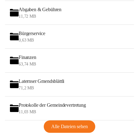
Abgaben & Gebühren
11,72 MB
Bürgerservice
0,63 MB
Finanzen
63,74 MB
Laternser Gmendsblättli
71,2 MB
Protokolle der Gemeindevertretung
11,03 MB
Alle Dateien sehen