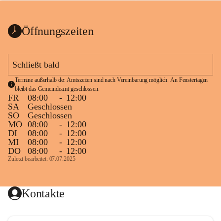
bis zum Ende der Bauarbeiten 
Kundmachung_Sperre-
gesperrt.
Wanderweg-veröffentlic
1 Seite
•
0 MB
ht
Öffnungszeiten
Schild_Sperre
1 Seite
•
0,1 MB
Schließt bald
Termine außerhalb der Amtszeiten sind nach Vereinbarung möglich. An Fenstertagen 
bleibt das Gemeindeamt geschlossen.
FR
08:00
-
12:00
SA
Geschlossen
SO
Geschlossen
MO
08:00
-
12:00
DI
08:00
-
12:00
MI
08:00
-
12:00
DO
08:00
-
12:00
Zuletzt bearbeitet: 07.07.2025
Kontakte