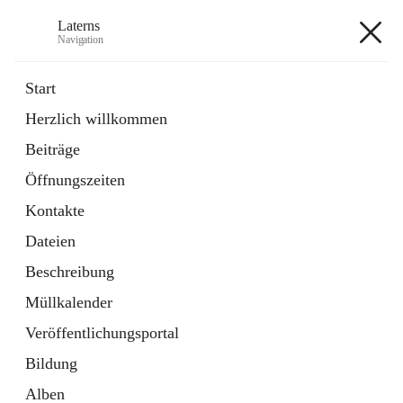
Laterns
Navigation
Laterns
Start
Herzlich willkommen
Bürgerservice
Beiträge
11 Schnellzugriffe
Öffnungszeiten
Soziales
1 Schnellzugriff
Kontakte
Dateien
+5
Beschreibung
Müllkalender
Veröffentlichungsportal
Bildung
Hauptadresse
Alben