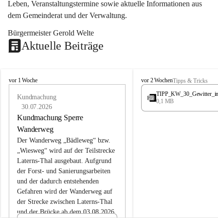
Leben, Veranstaltungstermine sowie aktuelle Informationen aus 
dem Gemeinderat und der Verwaltung. 
Bürgermeister Gerold Welte
Aktuelle Beiträge
L
L
vor 1 Woche
vor 2 Wochen
Tipps & Tricks
a
a
TIPP_KW_30_Gewitter_i
t
Kundmachung
t
0,1 MB
e
e
30.07.2026
r
r
Kundmachung Sperre
n
n
Wanderweg
s
s
Der Wanderweg „Bädleweg“ bzw. 
„Wiesweg“ wird auf der Teilstrecke 
Laterns-Thal ausgebaut. Aufgrund 
der Forst- und Sanierungsarbeiten 
und der dadurch entstehenden 
Gefahren wird der Wanderweg auf 
der 
Strecke zwischen Laterns-Thal 
und der Brücke ab dem 03.08.2026 