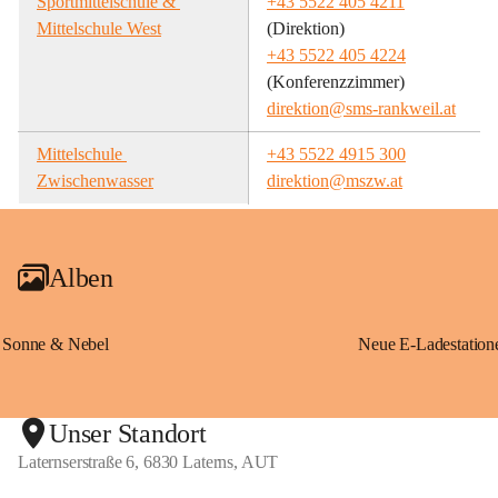
Sportmittelschule & 
+43 5522 405 4211
Mittelschule West
(Direktion)
+43 5522 405 4224
(Konferenzzimmer)
direktion@sms-rankweil.at
Mittelschule 
+43 5522 4915 300
Zwischenwasser
direktion@mszw.at
Alben
Sonne & Nebel
Unser Standort
Laternserstraße 6, 6830 Laterns, AUT