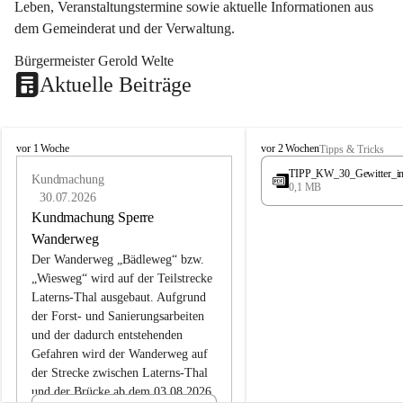
Leben, Veranstaltungstermine sowie aktuelle Informationen aus 
dem Gemeinderat und der Verwaltung. 
Bürgermeister Gerold Welte
Aktuelle Beiträge
L
L
vor 1 Woche
vor 2 Wochen
Tipps & Tricks
a
a
TIPP_KW_30_Gewitter_i
t
Kundmachung
t
0,1 MB
e
e
30.07.2026
r
r
Kundmachung Sperre
n
n
Wanderweg
s
s
Der Wanderweg „Bädleweg“ bzw. 
„Wiesweg“ wird auf der Teilstrecke 
Laterns-Thal ausgebaut. Aufgrund 
der Forst- und Sanierungsarbeiten 
und der dadurch entstehenden 
Gefahren wird der Wanderweg auf 
der 
Strecke zwischen Laterns-Thal 
und der Brücke ab dem 03.08.2026 