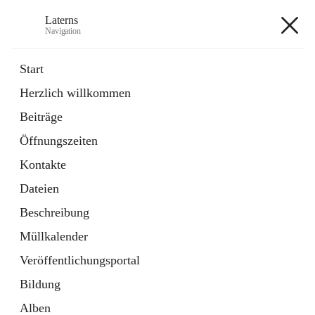
Laterns
Navigation
Laterns
Start
Herzlich willkommen
Bürgerservice
Beiträge
11 Schnellzugriffe
Öffnungszeiten
Soziales
1 Schnellzugriff
Kontakte
Dateien
+5
Beschreibung
Müllkalender
Veröffentlichungsportal
Bildung
Hauptadresse
Alben