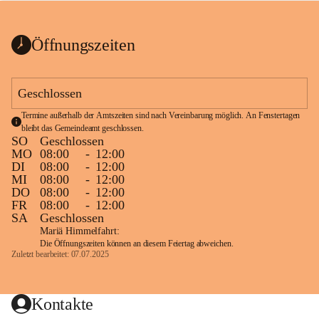
bis zum Ende der Bauarbeiten 
Kundmachung_Sperre-
gesperrt.
Wanderweg-veröffentlic
1 Seite
•
0 MB
ht
Öffnungszeiten
Schild_Sperre
1 Seite
•
0,1 MB
Geschlossen
Termine außerhalb der Amtszeiten sind nach Vereinbarung möglich. An Fenstertagen 
bleibt das Gemeindeamt geschlossen.
SO
Geschlossen
MO
08:00
-
12:00
DI
08:00
-
12:00
MI
08:00
-
12:00
DO
08:00
-
12:00
FR
08:00
-
12:00
SA
Geschlossen
Mariä Himmelfahrt:
Die Öffnungszeiten können an diesem Feiertag abweichen.
Zuletzt bearbeitet: 07.07.2025
Kontakte