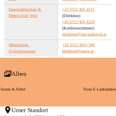
Sportmittelschule & 
+43 5522 405 4211
Mittelschule West
(Direktion)
+43 5522 405 4224
(Konferenzzimmer)
direktion@sms-rankweil.at
Mittelschule 
+43 5522 4915 300
Zwischenwasser
direktion@mszw.at
Alben
Sonne & Nebel
Unser Standort