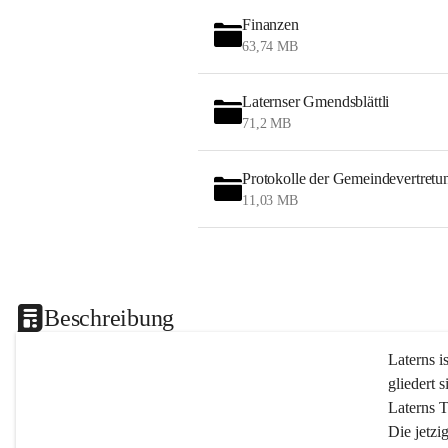
Finanzen
63,74 MB
Laternser Gmendsblättli
71,2 MB
Protokolle der Gemeindevertretu
11,03 MB
Beschreibung
Laterns i
gliedert s
Laterns 
Die jetzi