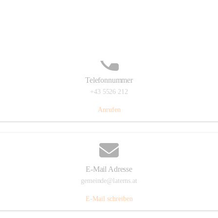
Laternserstraße 6, 6830 Laterns, AUT
Auf Karte ansehen
Telefonnummer
+43 5526 212
Anrufen
E-Mail Adresse
gemeinde@laterns.at
E-Mail schreiben