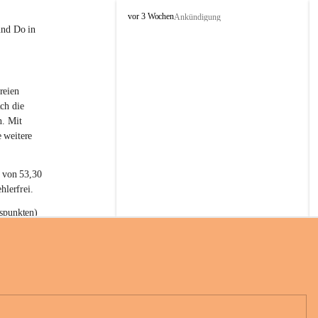
L
vor 3 Wochen
Ankündigung
a
und Do in 
t
e
r
n
reien 
s
ch die 
n. Mit 
 weitere 
t von 53,30 
hlerfrei.
spunkten) 
n 55,40 
se nach 