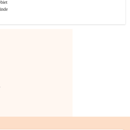
biet 
inde 
.