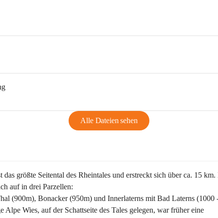
ng
Alle Dateien sehen
st das größte Seitental des Rheintales und erstreckt sich über ca. 15 km.
ich auf in drei Parzellen:
Thal (900m), Bonacker (950m) und Innerlaterns mit Bad Laterns (1000 
ge Alpe Wies, auf der Schattseite des Tales gelegen, war früher eine 