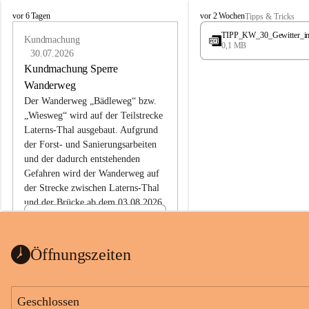
L
L
vor 6 Tagen
vor 2 Wochen
Tipps & Tricks
a
a
TIPP_KW_30_Gewitter_i
t
Kundmachung
t
0,1 MB
e
e
30.07.2026
r
r
Kundmachung Sperre
n
n
Wanderweg
s
s
Der Wanderweg „Bädleweg“ bzw. 
„Wiesweg“ wird auf der Teilstrecke 
Laterns-Thal ausgebaut. Aufgrund 
der Forst- und Sanierungsarbeiten 
und der dadurch entstehenden 
Gefahren wird der Wanderweg auf 
der 
Strecke zwischen Laterns-Thal 
und der Brücke ab dem 03.08.2026 
bis zum Ende der Bauarbeiten 
Kundmachung_Sperre-
gesperrt.
Wanderweg-veröffentlic
1 Seite
•
0 MB
ht
Öffnungszeiten
Schild_Sperre
1 Seite
•
0,1 MB
Geschlossen