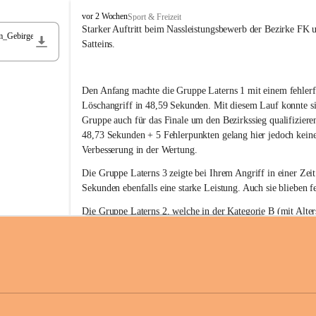
F
vor 2 Wochen
Sport & Freizeit
r
Starker Auftritt beim Nassleistungsbewerb der Bezirke FK 
m_Gebirge
e
Satteins.
i
w
i
Den Anfang machte die Gruppe Laterns 1 mit einem fehlerf
l
l
Löschangriff in 48,59 Sekunden. Mit diesem Lauf konnte si
i
Gruppe auch für das Finale um den Bezirkssieg qualifiziere
g
48,73 Sekunden + 5 Fehlerpunkten gelang hier jedoch keine
e
Verbesserung in der Wertung.
F
e
Die Gruppe Laterns 3 zeigte bei Ihrem Angriff in einer Zei
u
Sekunden ebenfalls eine starke Leistung. Auch sie blieben fe
e
r
Die Gruppe Laterns 2, welche in der Kategorie B (mit Alter
w
gestartet ist, überzeugte ebenfalls mit einem Löschangriff i
Rangliste_41_Nassleistungsbewerb_2026
e
0,2 MB
Sekunden und konnte damit den Sieg in dieser Wertungsklas
h
Laterns holen.
r
L
a
t
Somit ergab sich folgende hervorragende Ergebnisse:
e