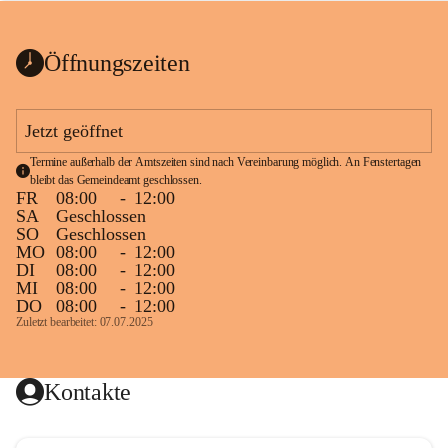
bis zum Ende der Bauarbeiten 
Kundmachung_Sperre-
gesperrt.
Wanderweg-veröffentlic
1 Seite
•
0 MB
ht
Öffnungszeiten
Schild_Sperre
1 Seite
•
0,1 MB
Jetzt geöffnet
Termine außerhalb der Amtszeiten sind nach Vereinbarung möglich. An Fenstertagen 
bleibt das Gemeindeamt geschlossen.
FR
08:00
-
12:00
SA
Geschlossen
SO
Geschlossen
MO
08:00
-
12:00
DI
08:00
-
12:00
MI
08:00
-
12:00
DO
08:00
-
12:00
Zuletzt bearbeitet: 07.07.2025
Kontakte