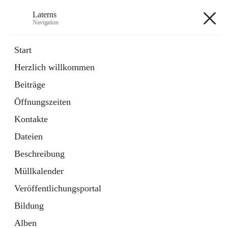
Laterns
Navigation
Laterns
Start
Herzlich willkommen
Bürgerservice
Beiträge
11 Schnellzugriffe
Öffnungszeiten
Soziales
1 Schnellzugriff
Kontakte
Dateien
+5
Beschreibung
Müllkalender
Veröffentlichungsportal
Bildung
Hauptadresse
Alben