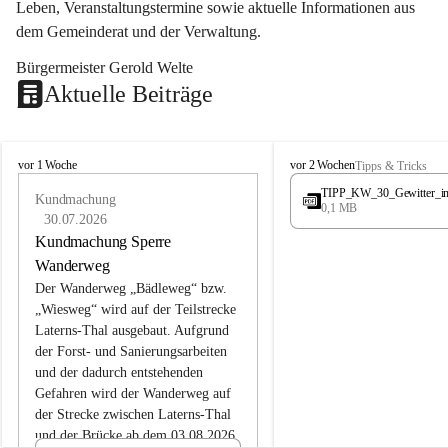
Leben, Veranstaltungstermine sowie aktuelle Informationen aus 
dem Gemeinderat und der Verwaltung. 
Bürgermeister Gerold Welte
Aktuelle Beiträge
L
L
vor 1 Woche
vor 2 Wochen
Tipps & Tricks
a
a
TIPP_KW_30_Gewitter_i
t
Kundmachung
t
0,1 MB
e
e
30.07.2026
r
r
Kundmachung Sperre
n
n
Wanderweg
s
s
Der Wanderweg „Bädleweg“ bzw. 
„Wiesweg“ wird auf der Teilstrecke 
Laterns-Thal ausgebaut. Aufgrund 
der Forst- und Sanierungsarbeiten 
und der dadurch entstehenden 
Gefahren wird der Wanderweg auf 
der 
Strecke zwischen Laterns-Thal 
und der Brücke ab dem 03.08.2026 