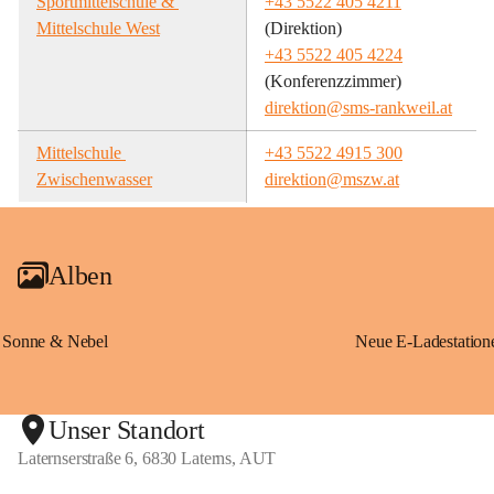
Sportmittelschule & 
+43 5522 405 4211
Mittelschule West
(Direktion)
+43 5522 405 4224
(Konferenzzimmer)
direktion@sms-rankweil.at
Mittelschule 
+43 5522 4915 300
Zwischenwasser
direktion@mszw.at
Alben
Sonne & Nebel
Unser Standort
Laternserstraße 6, 6830 Laterns, AUT