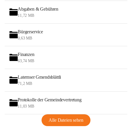
Abgaben & Gebühren
11,72 MB
Bürgerservice
0,63 MB
Finanzen
63,74 MB
Laternser Gmendsblättli
71,2 MB
Protokolle der Gemeindevertretung
11,03 MB
Alle Dateien sehen