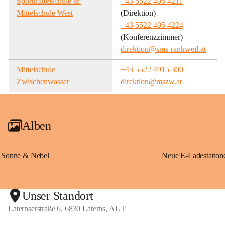
Sportmittelschule & 
+43 5522 405 4211
Mittelschule West
(Direktion)
+43 5522 405 4224
(Konferenzzimmer)
direktion@sms-rankweil.at
Mittelschule 
+43 5522 4915 300
Zwischenwasser
direktion@mszw.at
Alben
Sonne & Nebel
Unser Standort
Laternserstraße 6, 6830 Laterns, AUT