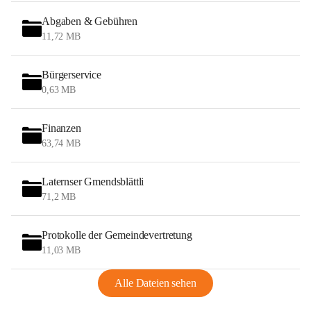
Abgaben & Gebühren
11,72 MB
Bürgerservice
0,63 MB
Finanzen
63,74 MB
Laternser Gmendsblättli
71,2 MB
Protokolle der Gemeindevertretung
11,03 MB
Alle Dateien sehen