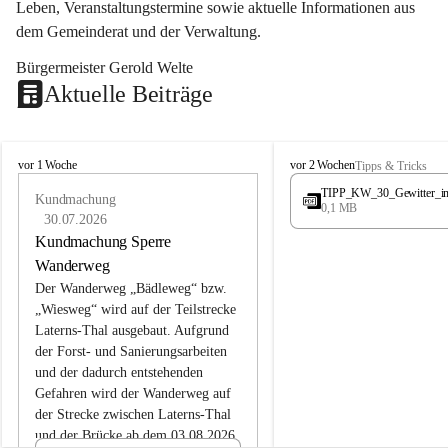
Leben, Veranstaltungstermine sowie aktuelle Informationen aus 
dem Gemeinderat und der Verwaltung. 
Bürgermeister Gerold Welte
Aktuelle Beiträge
L
L
vor 1 Woche
vor 2 Wochen
Tipps & Tricks
a
a
TIPP_KW_30_Gewitter_i
t
Kundmachung
t
0,1 MB
e
e
30.07.2026
r
r
Kundmachung Sperre
n
n
Wanderweg
s
s
Der Wanderweg „Bädleweg“ bzw. 
„Wiesweg“ wird auf der Teilstrecke 
Laterns-Thal ausgebaut. Aufgrund 
der Forst- und Sanierungsarbeiten 
und der dadurch entstehenden 
Gefahren wird der Wanderweg auf 
der 
Strecke zwischen Laterns-Thal 
und der Brücke ab dem 03.08.2026 