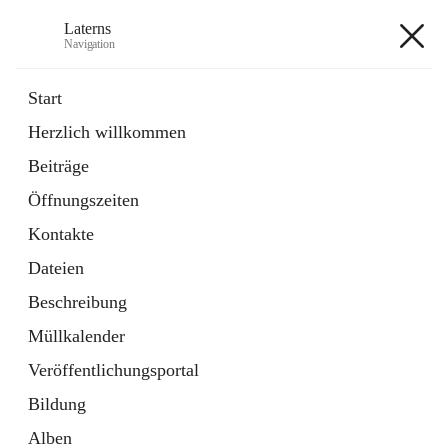
Laterns
Navigation
Laterns
Start
Herzlich willkommen
Bürgerservice
Beiträge
11 Schnellzugriffe
Öffnungszeiten
Soziales
1 Schnellzugriff
Kontakte
Dateien
+5
Beschreibung
Müllkalender
Veröffentlichungsportal
Bildung
Hauptadresse
Alben