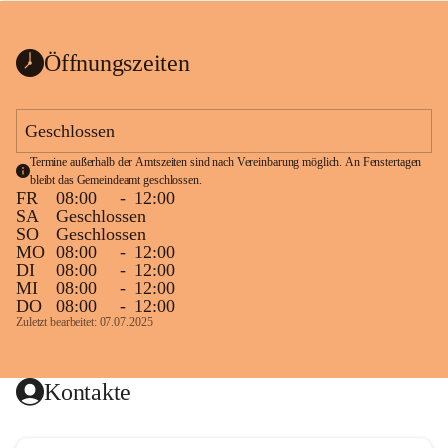
bis zum Ende der Bauarbeiten 
Kundmachung_Sperre-
gesperrt.
Wanderweg-veröffentlic
1 Seite
•
0 MB
ht
Öffnungszeiten
Schild_Sperre
1 Seite
•
0,1 MB
Geschlossen
Termine außerhalb der Amtszeiten sind nach Vereinbarung möglich. An Fenstertagen 
bleibt das Gemeindeamt geschlossen.
FR
08:00
-
12:00
SA
Geschlossen
SO
Geschlossen
MO
08:00
-
12:00
DI
08:00
-
12:00
MI
08:00
-
12:00
DO
08:00
-
12:00
Zuletzt bearbeitet: 07.07.2025
Kontakte