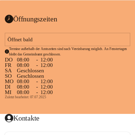
bis zum Ende der Bauarbeiten 
Kundmachung_Sperre-
gesperrt.
Wanderweg-veröffentlic
1 Seite
•
0 MB
ht
Öffnungszeiten
Schild_Sperre
1 Seite
•
0,1 MB
Öffnet bald
Termine außerhalb der Amtszeiten sind nach Vereinbarung möglich. An Fenstertagen 
bleibt das Gemeindeamt geschlossen.
DO
08:00
-
12:00
FR
08:00
-
12:00
SA
Geschlossen
SO
Geschlossen
MO
08:00
-
12:00
DI
08:00
-
12:00
MI
08:00
-
12:00
Zuletzt bearbeitet: 07.07.2025
Kontakte