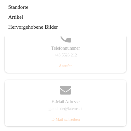
Laternserstraße 6, 6830 Laterns, AUT
Standorte
Auf Karte ansehen
Artikel
Hervorgehobene Bilder
Telefonnummer
+43 5526 212
Anrufen
E-Mail Adresse
gemeinde@laterns.at
E-Mail schreiben