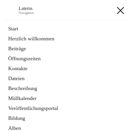
Laterns
Navigation
Laterns
Start
Herzlich willkommen
Bürgerservice
Beiträge
11 Schnellzugriffe
Öffnungszeiten
Soziales
1 Schnellzugriff
Kontakte
Dateien
+5
Beschreibung
Müllkalender
Veröffentlichungsportal
Bildung
Hauptadresse
Alben