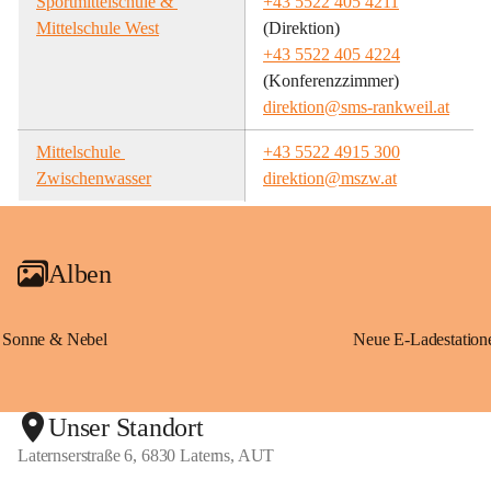
Sportmittelschule & 
+43 5522 405 4211
Mittelschule West
(Direktion)
+43 5522 405 4224
(Konferenzzimmer)
direktion@sms-rankweil.at
Mittelschule 
+43 5522 4915 300
Zwischenwasser
direktion@mszw.at
Alben
Sonne & Nebel
Unser Standort
Laternserstraße 6, 6830 Laterns, AUT