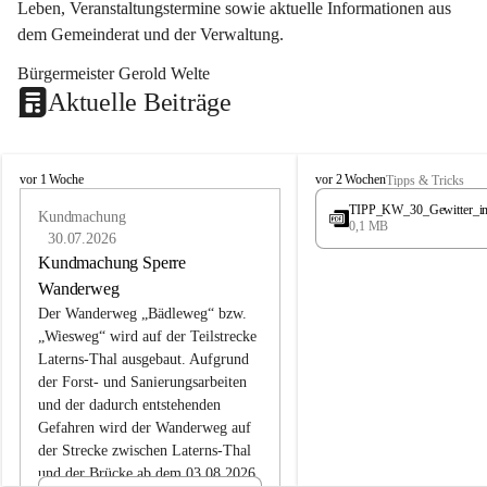
Leben, Veranstaltungstermine sowie aktuelle Informationen aus 
dem Gemeinderat und der Verwaltung. 
Bürgermeister Gerold Welte
Aktuelle Beiträge
L
L
vor 1 Woche
vor 2 Wochen
Tipps & Tricks
a
a
TIPP_KW_30_Gewitter_i
t
Kundmachung
t
0,1 MB
e
e
30.07.2026
r
r
Kundmachung Sperre
n
n
Wanderweg
s
s
Der Wanderweg „Bädleweg“ bzw. 
„Wiesweg“ wird auf der Teilstrecke 
Laterns-Thal ausgebaut. Aufgrund 
der Forst- und Sanierungsarbeiten 
und der dadurch entstehenden 
Gefahren wird der Wanderweg auf 
der 
Strecke zwischen Laterns-Thal 
und der Brücke ab dem 03.08.2026 