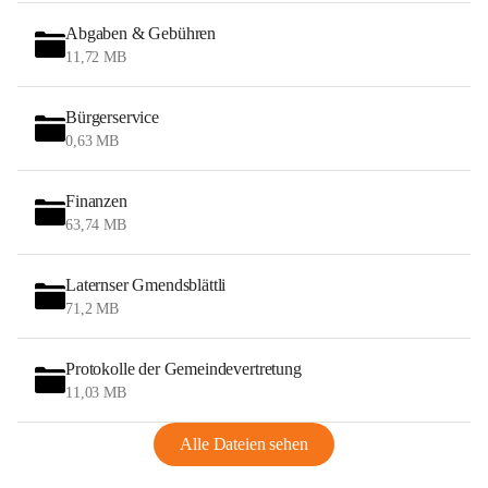
Abgaben & Gebühren
11,72 MB
Bürgerservice
0,63 MB
Finanzen
63,74 MB
Laternser Gmendsblättli
71,2 MB
Protokolle der Gemeindevertretung
11,03 MB
Alle Dateien sehen