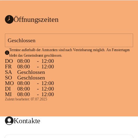
bis zum Ende der Bauarbeiten 
Kundmachung_Sperre-
gesperrt.
Wanderweg-veröffentlic
1 Seite
•
0 MB
ht
Öffnungszeiten
Schild_Sperre
1 Seite
•
0,1 MB
Geschlossen
Termine außerhalb der Amtszeiten sind nach Vereinbarung möglich. An Fenstertagen 
bleibt das Gemeindeamt geschlossen.
DO
08:00
-
12:00
FR
08:00
-
12:00
SA
Geschlossen
SO
Geschlossen
MO
08:00
-
12:00
DI
08:00
-
12:00
MI
08:00
-
12:00
Zuletzt bearbeitet: 07.07.2025
Kontakte