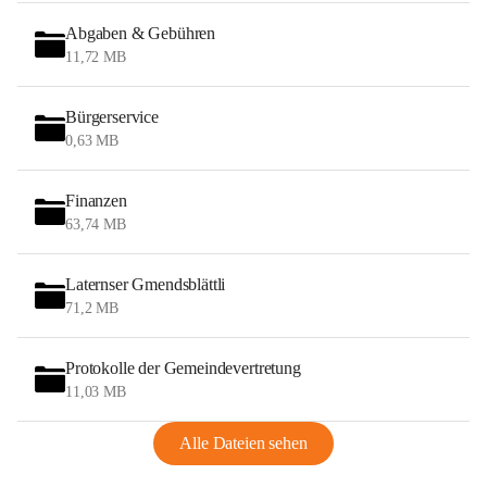
Abgaben & Gebühren
11,72 MB
Bürgerservice
0,63 MB
Finanzen
63,74 MB
Laternser Gmendsblättli
71,2 MB
Protokolle der Gemeindevertretung
11,03 MB
Alle Dateien sehen