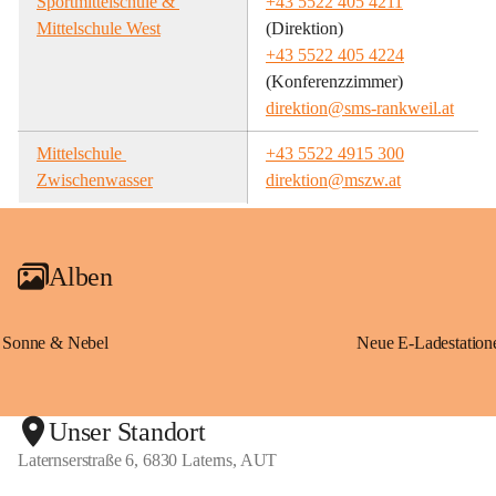
Sportmittelschule & 
+43 5522 405 4211
Mittelschule West
(Direktion)
+43 5522 405 4224
(Konferenzzimmer)
direktion@sms-rankweil.at
Mittelschule 
+43 5522 4915 300
Zwischenwasser
direktion@mszw.at
Alben
Sonne & Nebel
Unser Standort
Laternserstraße 6, 6830 Laterns, AUT