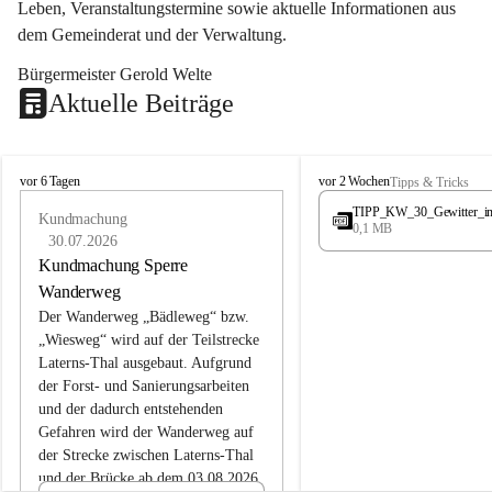
Leben, Veranstaltungstermine sowie aktuelle Informationen aus 
dem Gemeinderat und der Verwaltung. 
Bürgermeister Gerold Welte
Aktuelle Beiträge
L
L
vor 6 Tagen
vor 2 Wochen
Tipps & Tricks
a
a
TIPP_KW_30_Gewitter_i
t
Kundmachung
t
0,1 MB
e
e
30.07.2026
r
r
Kundmachung Sperre
n
n
Wanderweg
s
s
Der Wanderweg „Bädleweg“ bzw. 
„Wiesweg“ wird auf der Teilstrecke 
Laterns-Thal ausgebaut. Aufgrund 
der Forst- und Sanierungsarbeiten 
und der dadurch entstehenden 
Gefahren wird der Wanderweg auf 
der 
Strecke zwischen Laterns-Thal 
und der Brücke ab dem 03.08.2026 