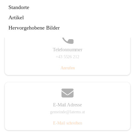
Laternserstraße 6, 6830 Laterns, AUT
Standorte
Auf Karte ansehen
Artikel
Hervorgehobene Bilder
Telefonnummer
+43 5526 212
Anrufen
E-Mail Adresse
gemeinde@laterns.at
E-Mail schreiben