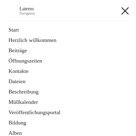
Laterns
Navigation
Laterns
Start
Herzlich willkommen
Bürgerservice
Beiträge
11 Schnellzugriffe
Öffnungszeiten
Soziales
1 Schnellzugriff
Kontakte
Dateien
+5
Beschreibung
Müllkalender
Veröffentlichungsportal
Bildung
Hauptadresse
Alben