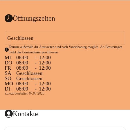
bis zum Ende der Bauarbeiten 
Kundmachung_Sperre-
gesperrt.
Wanderweg-veröffentlic
1 Seite
•
0 MB
ht
Öffnungszeiten
Schild_Sperre
1 Seite
•
0,1 MB
Geschlossen
Termine außerhalb der Amtszeiten sind nach Vereinbarung möglich. An Fenstertagen 
bleibt das Gemeindeamt geschlossen.
MI
08:00
-
12:00
DO
08:00
-
12:00
FR
08:00
-
12:00
SA
Geschlossen
SO
Geschlossen
MO
08:00
-
12:00
DI
08:00
-
12:00
Zuletzt bearbeitet: 07.07.2025
Kontakte