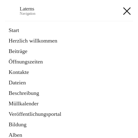
Laterns
Navigation
Laterns
Start
Herzlich willkommen
Bürgerservice
Beiträge
11 Schnellzugriffe
Öffnungszeiten
Soziales
1 Schnellzugriff
Kontakte
Dateien
+5
Beschreibung
Müllkalender
Veröffentlichungsportal
Bildung
Hauptadresse
Alben