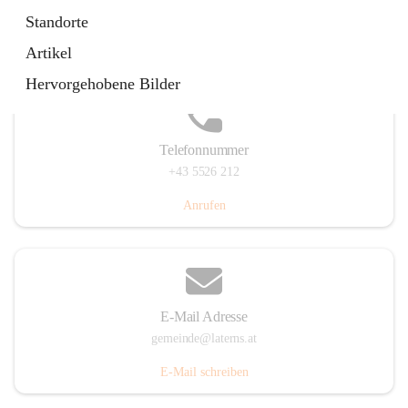
Laternserstraße 6, 6830 Laterns, AUT
Standorte
Auf Karte ansehen
Artikel
Hervorgehobene Bilder
Telefonnummer
+43 5526 212
Anrufen
E-Mail Adresse
gemeinde@laterns.at
E-Mail schreiben