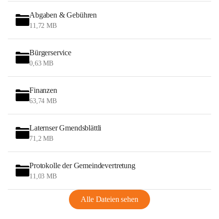
Abgaben & Gebühren
11,72 MB
Bürgerservice
0,63 MB
Finanzen
63,74 MB
Laternser Gmendsblättli
71,2 MB
Protokolle der Gemeindevertretung
11,03 MB
Alle Dateien sehen