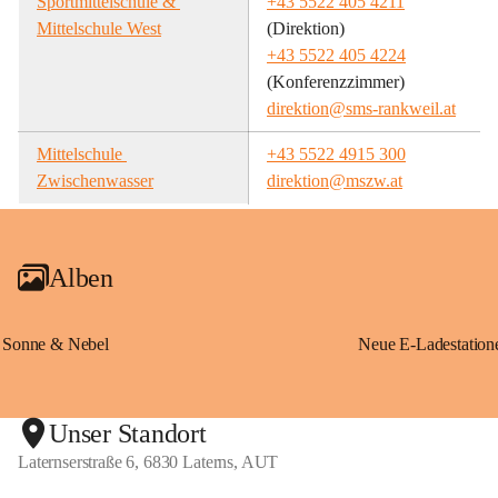
Sportmittelschule & 
+43 5522 405 4211
Mittelschule West
(Direktion)
+43 5522 405 4224
(Konferenzzimmer)
direktion@sms-rankweil.at
Mittelschule 
+43 5522 4915 300
Zwischenwasser
direktion@mszw.at
Alben
Sonne & Nebel
Unser Standort
Laternserstraße 6, 6830 Laterns, AUT