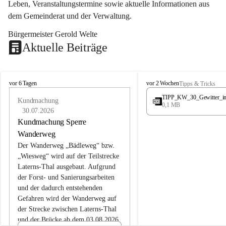
Leben, Veranstaltungstermine sowie aktuelle Informationen aus 
dem Gemeinderat und der Verwaltung. 
Bürgermeister Gerold Welte
Aktuelle Beiträge
L
L
vor 6 Tagen
vor 2 Wochen
Tipps & Tricks
a
a
TIPP_KW_30_Gewitter_i
t
Kundmachung
t
0,1 MB
e
e
30.07.2026
r
r
Kundmachung Sperre
n
n
Wanderweg
s
s
Der Wanderweg „Bädleweg“ bzw. 
„Wiesweg“ wird auf der Teilstrecke 
Laterns-Thal ausgebaut. Aufgrund 
der Forst- und Sanierungsarbeiten 
und der dadurch entstehenden 
Gefahren wird der Wanderweg auf 
der 
Strecke zwischen Laterns-Thal 
und der Brücke ab dem 03.08.2026 