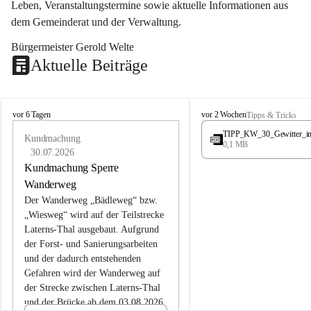
Leben, Veranstaltungstermine sowie aktuelle Informationen aus 
dem Gemeinderat und der Verwaltung. 
Bürgermeister Gerold Welte
Aktuelle Beiträge
L
L
vor 6 Tagen
vor 2 Wochen
Tipps & Tricks
a
a
TIPP_KW_30_Gewitter_i
t
Kundmachung
t
0,1 MB
e
e
30.07.2026
r
r
Kundmachung Sperre
n
n
Wanderweg
s
s
Der Wanderweg „Bädleweg“ bzw. 
„Wiesweg“ wird auf der Teilstrecke 
Laterns-Thal ausgebaut. Aufgrund 
der Forst- und Sanierungsarbeiten 
und der dadurch entstehenden 
Gefahren wird der Wanderweg auf 
der 
Strecke zwischen Laterns-Thal 
und der Brücke ab dem 03.08.2026 