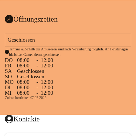
bis zum Ende der Bauarbeiten 
Kundmachung_Sperre-
gesperrt.
Wanderweg-veröffentlic
1 Seite
•
0 MB
ht
Öffnungszeiten
Schild_Sperre
1 Seite
•
0,1 MB
Geschlossen
Termine außerhalb der Amtszeiten sind nach Vereinbarung möglich. An Fenstertagen 
bleibt das Gemeindeamt geschlossen.
DO
08:00
-
12:00
FR
08:00
-
12:00
SA
Geschlossen
SO
Geschlossen
MO
08:00
-
12:00
DI
08:00
-
12:00
MI
08:00
-
12:00
Zuletzt bearbeitet: 07.07.2025
Kontakte