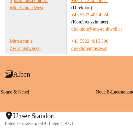
Sportmittelschule & 
+43 5522 405 4211
Mittelschule West
(Direktion)
+43 5522 405 4224
(Konferenzzimmer)
direktion@sms-rankweil.at
Mittelschule 
+43 5522 4915 300
Zwischenwasser
direktion@mszw.at
Alben
Sonne & Nebel
Unser Standort
Laternserstraße 6, 6830 Laterns, AUT