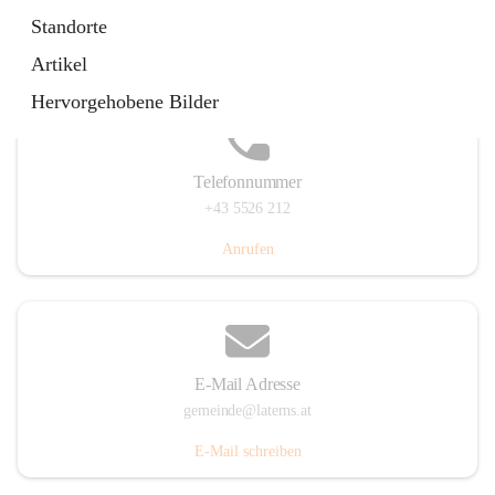
Laternserstraße 6, 6830 Laterns, AUT
Standorte
Auf Karte ansehen
Artikel
Hervorgehobene Bilder
Telefonnummer
+43 5526 212
Anrufen
E-Mail Adresse
gemeinde@laterns.at
E-Mail schreiben