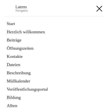
Laterns
Navigation
Laterns
Start
Herzlich willkommen
Bürgerservice
Beiträge
11 Schnellzugriffe
Öffnungszeiten
Soziales
1 Schnellzugriff
Kontakte
Dateien
+5
Beschreibung
Müllkalender
Veröffentlichungsportal
Bildung
Hauptadresse
Alben