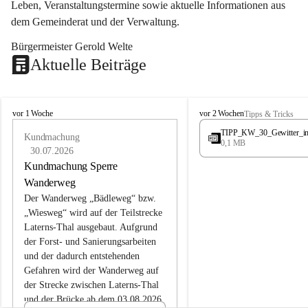
Leben, Veranstaltungstermine sowie aktuelle Informationen aus 
dem Gemeinderat und der Verwaltung. 
Bürgermeister Gerold Welte
Aktuelle Beiträge
L
L
vor 1 Woche
vor 2 Wochen
Tipps & Tricks
a
a
TIPP_KW_30_Gewitter_i
t
Kundmachung
t
0,1 MB
e
e
30.07.2026
r
r
Kundmachung Sperre
n
n
Wanderweg
s
s
Der Wanderweg „Bädleweg“ bzw. 
„Wiesweg“ wird auf der Teilstrecke 
Laterns-Thal ausgebaut. Aufgrund 
der Forst- und Sanierungsarbeiten 
und der dadurch entstehenden 
Gefahren wird der Wanderweg auf 
der 
Strecke zwischen Laterns-Thal 
und der Brücke ab dem 03.08.2026 