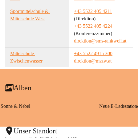
Sportmittelschule & 
+43 5522 405 4211
Mittelschule West
(Direktion)
+43 5522 405 4224
(Konferenzzimmer)
direktion@sms-rankweil.at
Mittelschule 
+43 5522 4915 300
Zwischenwasser
direktion@mszw.at
Alben
Sonne & Nebel
Unser Standort