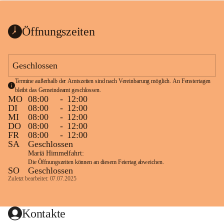
bis zum Ende der Bauarbeiten 
Kundmachung_Sperre-
gesperrt.
Wanderweg-veröffentlic
1 Seite
•
0 MB
ht
Öffnungszeiten
Schild_Sperre
1 Seite
•
0,1 MB
Geschlossen
Termine außerhalb der Amtszeiten sind nach Vereinbarung möglich. An Fenstertagen 
bleibt das Gemeindeamt geschlossen.
MO
08:00
-
12:00
DI
08:00
-
12:00
MI
08:00
-
12:00
DO
08:00
-
12:00
FR
08:00
-
12:00
SA
Geschlossen
Mariä Himmelfahrt:
Die Öffnungszeiten können an diesem Feiertag abweichen.
SO
Geschlossen
Zuletzt bearbeitet: 07.07.2025
Kontakte