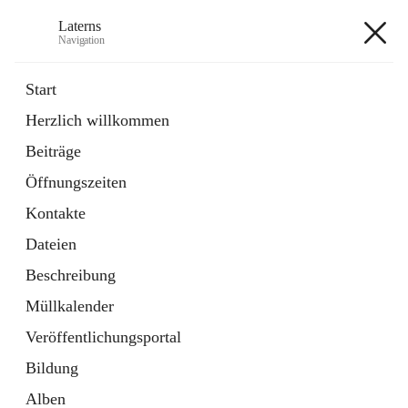
Laterns
Navigation
Laterns
Start
Herzlich willkommen
Bürgerservice
Beiträge
11 Schnellzugriffe
Öffnungszeiten
Soziales
1 Schnellzugriff
Kontakte
Dateien
+5
Beschreibung
Müllkalender
Veröffentlichungsportal
Bildung
Hauptadresse
Alben