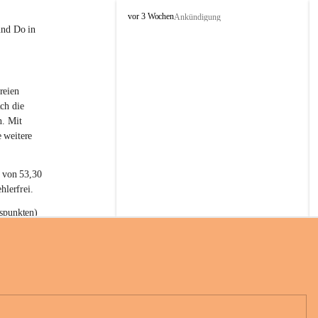
L
vor 3 Wochen
Ankündigung
a
und Do in 
t
e
r
n
reien 
s
ch die 
n. Mit 
 weitere 
t von 53,30 
hlerfrei.
spunkten) 
n 55,40 
se nach 