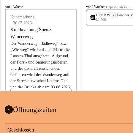
L
L
vor 1 Woche
vor 2 Wochen
Tipps & Tricks
a
a
TIPP_KW_30_Gewitter_i
t
Kundmachung
t
0,1 MB
e
e
30.07.2026
r
r
Kundmachung Sperre
n
n
Wanderweg
s
s
Der Wanderweg „Bädleweg“ bzw. 
„Wiesweg“ wird auf der Teilstrecke 
Laterns-Thal ausgebaut. Aufgrund 
der Forst- und Sanierungsarbeiten 
und der dadurch entstehenden 
Gefahren wird der Wanderweg auf 
der 
Strecke zwischen Laterns-Thal 
und der Brücke ab dem 03.08.2026 
bis zum Ende der Bauarbeiten 
Kundmachung_Sperre-
gesperrt.
Wanderweg-veröffentlic
1 Seite
•
0 MB
ht
Öffnungszeiten
Schild_Sperre
1 Seite
•
0,1 MB
Geschlossen