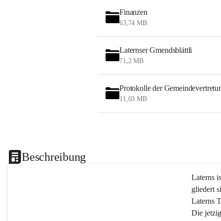
Finanzen
63,74 MB
Laternser Gmendsblättli
71,2 MB
Protokolle der Gemeindevertretu
11,03 MB
Beschreibung
Laterns i
gliedert s
Laterns 
Die jetzi