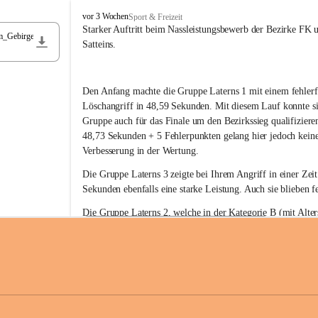
F
vor 3 Wochen
Sport & Freizeit
r
Starker Auftritt beim Nassleistungsbewerb der Bezirke FK 
m_Gebirge
e
Satteins.
i
w
i
Den Anfang machte die Gruppe Laterns 1 mit einem fehlerf
l
l
Löschangriff in 48,59 Sekunden. Mit diesem Lauf konnte si
i
Gruppe auch für das Finale um den Bezirkssieg qualifiziere
g
48,73 Sekunden + 5 Fehlerpunkten gelang hier jedoch keine
e
Verbesserung in der Wertung.
F
e
Die Gruppe Laterns 3 zeigte bei Ihrem Angriff in einer Zei
u
Sekunden ebenfalls eine starke Leistung. Auch sie blieben fe
e
r
Die Gruppe Laterns 2, welche in der Kategorie B (mit Alter
w
gestartet ist, überzeugte ebenfalls mit einem Löschangriff i
Rangliste_41_Nassleistungsbewerb_2026
e
0,2 MB
Sekunden und konnte damit den Sieg in dieser Wertungsklas
h
Laterns holen.
r
L
a
t
Somit ergab sich folgende hervorragende Ergebnisse:
e