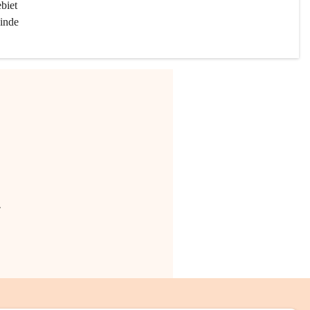
biet 
inde 
.