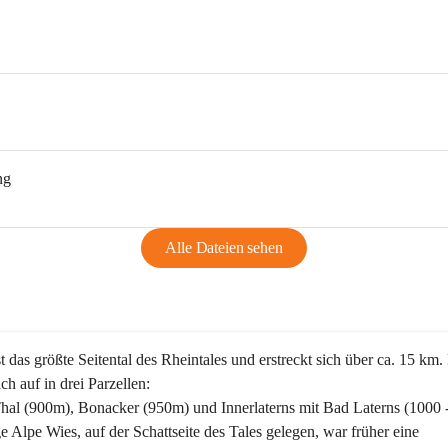
ng
Alle Dateien sehen
st das größte Seitental des Rheintales und erstreckt sich über ca. 15 km.
ich auf in drei Parzellen:
Thal (900m), Bonacker (950m) und Innerlaterns mit Bad Laterns (1000 
ge Alpe Wies, auf der Schattseite des Tales gelegen, war früher eine 