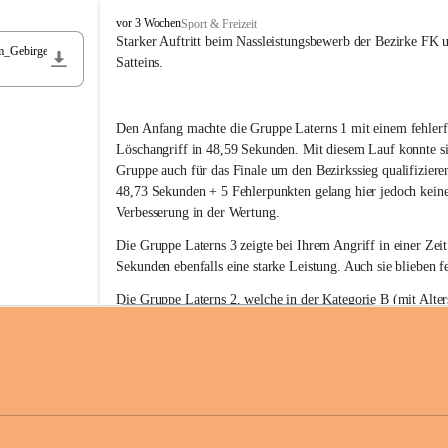
F
vor 3 Wochen
Sport & Freizeit
r
Starker Auftritt beim Nassleistungsbewerb der Bezirke FK 
m_Gebirge
e
Satteins.
i
w
i
Den Anfang machte die Gruppe Laterns 1 mit einem fehlerf
l
l
Löschangriff in 48,59 Sekunden. Mit diesem Lauf konnte si
i
Gruppe auch für das Finale um den Bezirkssieg qualifiziere
g
48,73 Sekunden + 5 Fehlerpunkten gelang hier jedoch keine
e
Verbesserung in der Wertung.
F
e
Die Gruppe Laterns 3 zeigte bei Ihrem Angriff in einer Zei
u
Sekunden ebenfalls eine starke Leistung. Auch sie blieben fe
e
r
Die Gruppe Laterns 2, welche in der Kategorie B (mit Alter
w
gestartet ist, überzeugte ebenfalls mit einem Löschangriff i
Rangliste_41_Nassleistungsbewerb_2026
e
0,2 MB
Sekunden und konnte damit den Sieg in dieser Wertungsklas
h
Laterns holen.
r
L
a
t
Somit ergab sich folgende hervorragende Ergebnisse:
e