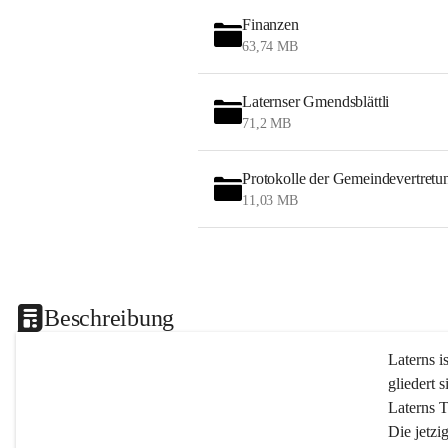
Finanzen
63,74 MB
Laternser Gmendsblättli
71,2 MB
Protokolle der Gemeindevertretu
11,03 MB
Beschreibung
Laterns i
gliedert s
Laterns 
Die jetzi