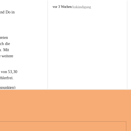
L
vor 3 Wochen
Ankündigung
a
und Do in 
t
e
r
n
reien 
s
ch die 
n. Mit 
 weitere 
t von 53,30 
hlerfrei.
spunkten) 
n 55,40 
se nach 