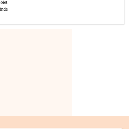
biet 
inde 
.