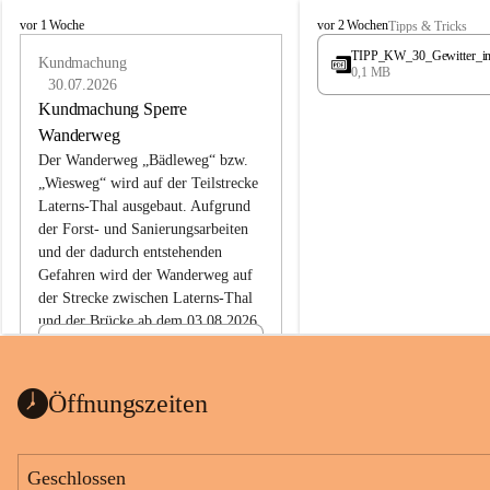
L
L
vor 1 Woche
vor 2 Wochen
Tipps & Tricks
a
a
TIPP_KW_30_Gewitter_i
t
Kundmachung
t
0,1 MB
e
e
30.07.2026
r
r
Kundmachung Sperre
n
n
Wanderweg
s
s
Der Wanderweg „Bädleweg“ bzw. 
„Wiesweg“ wird auf der Teilstrecke 
Laterns-Thal ausgebaut. Aufgrund 
der Forst- und Sanierungsarbeiten 
und der dadurch entstehenden 
Gefahren wird der Wanderweg auf 
der 
Strecke zwischen Laterns-Thal 
und der Brücke ab dem 03.08.2026 
bis zum Ende der Bauarbeiten 
Kundmachung_Sperre-
gesperrt.
Wanderweg-veröffentlic
1 Seite
•
0 MB
ht
Öffnungszeiten
Schild_Sperre
1 Seite
•
0,1 MB
Geschlossen