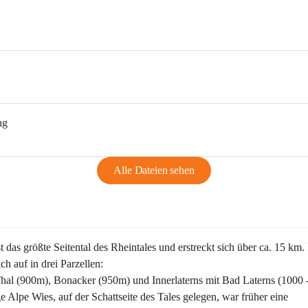
ng
Alle Dateien sehen
st das größte Seitental des Rheintales und erstreckt sich über ca. 15 km.
ich auf in drei Parzellen:
Thal (900m), Bonacker (950m) und Innerlaterns mit Bad Laterns (1000 
ge Alpe Wies, auf der Schattseite des Tales gelegen, war früher eine 