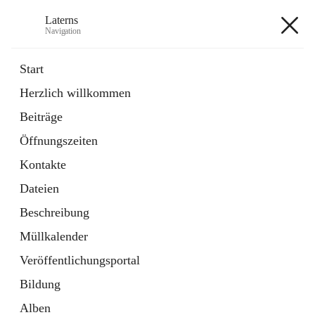
Laterns
Navigation
Laterns
Start
Herzlich willkommen
Bürgerservice
Beiträge
11 Schnellzugriffe
Öffnungszeiten
Soziales
1 Schnellzugriff
Kontakte
Dateien
+5
Beschreibung
Müllkalender
Veröffentlichungsportal
Bildung
Hauptadresse
Alben