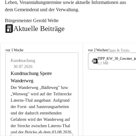
Leben, Veranstaltungstermine sowie aktuelle Informationen aus 
dem Gemeinderat und der Verwaltung. 
Bürgermeister Gerold Welte
Aktuelle Beiträge
L
L
vor 1 Woche
vor 2 Wochen
Tipps & Tricks
a
a
TIPP_KW_30_Gewitter_i
t
Kundmachung
t
0,1 MB
e
e
30.07.2026
r
r
Kundmachung Sperre
n
n
Wanderweg
s
s
Der Wanderweg „Bädleweg“ bzw. 
„Wiesweg“ wird auf der Teilstrecke 
Laterns-Thal ausgebaut. Aufgrund 
der Forst- und Sanierungsarbeiten 
und der dadurch entstehenden 
Gefahren wird der Wanderweg auf 
der 
Strecke zwischen Laterns-Thal 
und der Brücke ab dem 03.08.2026 