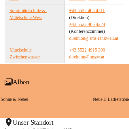
Sportmittelschule & 
+43 5522 405 4211
Mittelschule West
(Direktion)
+43 5522 405 4224
(Konferenzzimmer)
direktion@sms-rankweil.at
Mittelschule 
+43 5522 4915 300
Zwischenwasser
direktion@mszw.at
Alben
Sonne & Nebel
Unser Standort