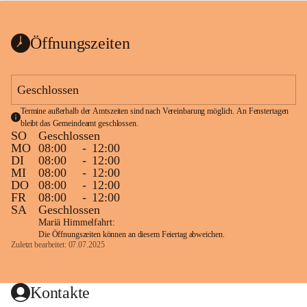
bis zum Ende der Bauarbeiten 
Kundmachung_Sperre-
gesperrt.
Wanderweg-veröffentlic
1 Seite
•
0 MB
ht
Öffnungszeiten
Schild_Sperre
1 Seite
•
0,1 MB
Geschlossen
Termine außerhalb der Amtszeiten sind nach Vereinbarung möglich. An Fenstertagen 
bleibt das Gemeindeamt geschlossen.
SO
Geschlossen
MO
08:00
-
12:00
DI
08:00
-
12:00
MI
08:00
-
12:00
DO
08:00
-
12:00
FR
08:00
-
12:00
SA
Geschlossen
Mariä Himmelfahrt:
Die Öffnungszeiten können an diesem Feiertag abweichen.
Zuletzt bearbeitet: 07.07.2025
Kontakte