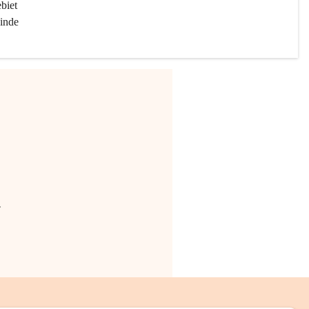
biet 
inde 
.