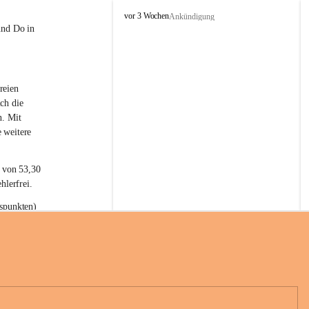
L
vor 3 Wochen
Ankündigung
a
und Do in 
t
e
r
n
reien 
s
ch die 
n. Mit 
 weitere 
t von 53,30 
hlerfrei.
spunkten) 
n 55,40 
se nach 