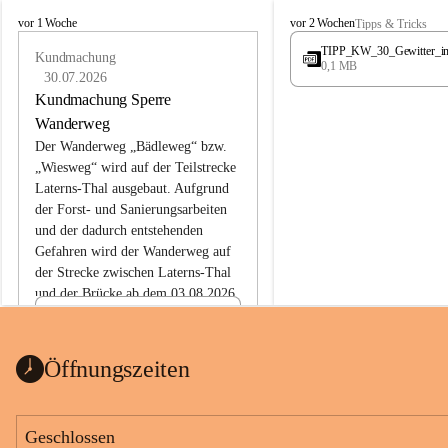
L
L
vor 1 Woche
vor 2 Wochen
Tipps & Tricks
a
a
TIPP_KW_30_Gewitter_i
t
Kundmachung
t
0,1 MB
e
e
30.07.2026
r
r
Kundmachung Sperre
n
n
Wanderweg
s
s
Der Wanderweg „Bädleweg“ bzw. 
„Wiesweg“ wird auf der Teilstrecke 
Laterns-Thal ausgebaut. Aufgrund 
der Forst- und Sanierungsarbeiten 
und der dadurch entstehenden 
Gefahren wird der Wanderweg auf 
der 
Strecke zwischen Laterns-Thal 
und der Brücke ab dem 03.08.2026 
bis zum Ende der Bauarbeiten 
Kundmachung_Sperre-
gesperrt.
Wanderweg-veröffentlic
1 Seite
•
0 MB
ht
Öffnungszeiten
Schild_Sperre
1 Seite
•
0,1 MB
Geschlossen