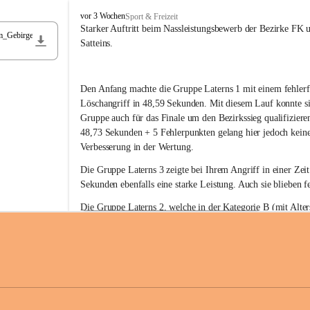
F
vor 3 Wochen
Sport & Freizeit
r
Starker Auftritt beim Nassleistungsbewerb der Bezirke FK 
m_Gebirge
e
Satteins.
i
w
i
Den Anfang machte die Gruppe Laterns 1 mit einem fehlerf
l
l
Löschangriff in 48,59 Sekunden. Mit diesem Lauf konnte si
i
Gruppe auch für das Finale um den Bezirkssieg qualifiziere
g
48,73 Sekunden + 5 Fehlerpunkten gelang hier jedoch keine
e
Verbesserung in der Wertung.
F
e
Die Gruppe Laterns 3 zeigte bei Ihrem Angriff in einer Zei
u
Sekunden ebenfalls eine starke Leistung. Auch sie blieben fe
e
r
Die Gruppe Laterns 2, welche in der Kategorie B (mit Alter
w
gestartet ist, überzeugte ebenfalls mit einem Löschangriff i
Rangliste_41_Nassleistungsbewerb_2026
e
0,2 MB
Sekunden und konnte damit den Sieg in dieser Wertungsklas
h
Laterns holen.
r
L
a
t
Somit ergab sich folgende hervorragende Ergebnisse:
e