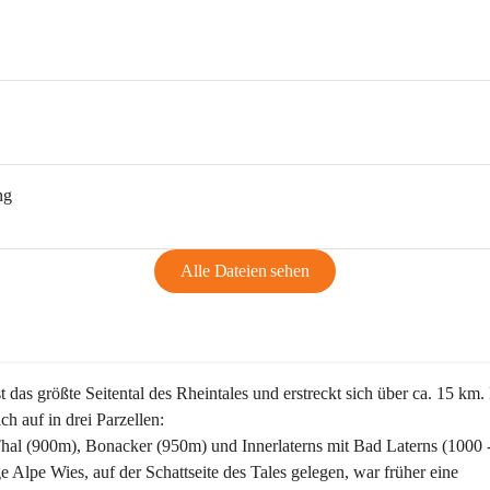
ng
Alle Dateien sehen
st das größte Seitental des Rheintales und erstreckt sich über ca. 15 km.
ich auf in drei Parzellen:
Thal (900m), Bonacker (950m) und Innerlaterns mit Bad Laterns (1000 
ge Alpe Wies, auf der Schattseite des Tales gelegen, war früher eine 