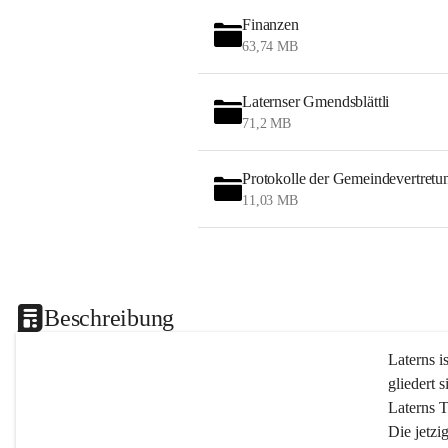
Finanzen
63,74 MB
Laternser Gmendsblättli
71,2 MB
Protokolle der Gemeindevertretu
11,03 MB
Beschreibung
Laterns i
gliedert s
Laterns 
Die jetzi