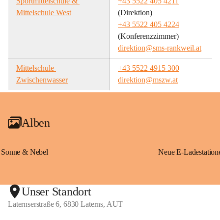
Sportmittelschule & 
+43 5522 405 4211
Mittelschule West
(Direktion)
+43 5522 405 4224
(Konferenzzimmer)
direktion@sms-rankweil.at
Mittelschule 
+43 5522 4915 300
Zwischenwasser
direktion@mszw.at
Alben
Sonne & Nebel
Unser Standort
Laternserstraße 6, 6830 Laterns, AUT