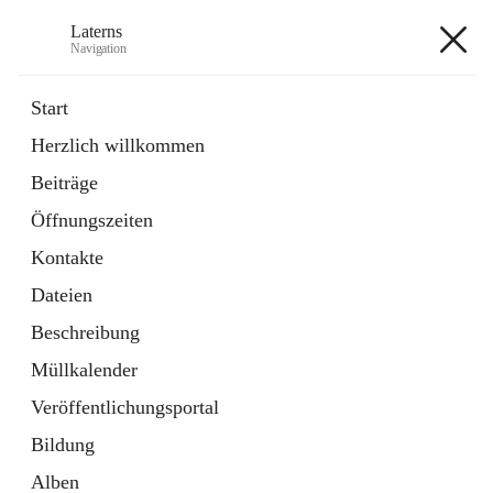
Laterns
Navigation
Laterns
Start
Herzlich willkommen
Bürgerservice
Beiträge
11 Schnellzugriffe
Öffnungszeiten
Soziales
1 Schnellzugriff
Kontakte
Dateien
+5
Beschreibung
Müllkalender
Veröffentlichungsportal
Bildung
Hauptadresse
Alben