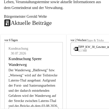
Leben, Veranstaltungstermine sowie aktuelle Informationen aus 
dem Gemeinderat und der Verwaltung. 
Bürgermeister Gerold Welte
Aktuelle Beiträge
L
L
vor 6 Tagen
vor 2 Wochen
Tipps & Tricks
a
a
TIPP_KW_30_Gewitter_i
t
Kundmachung
t
0,1 MB
e
e
30.07.2026
r
r
Kundmachung Sperre
n
n
Wanderweg
s
s
Der Wanderweg „Bädleweg“ bzw. 
„Wiesweg“ wird auf der Teilstrecke 
Laterns-Thal ausgebaut. Aufgrund 
der Forst- und Sanierungsarbeiten 
und der dadurch entstehenden 
Gefahren wird der Wanderweg auf 
der 
Strecke zwischen Laterns-Thal 
und der Brücke ab dem 03.08.2026 