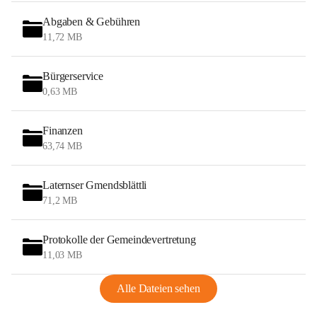
Abgaben & Gebühren
11,72 MB
Bürgerservice
0,63 MB
Finanzen
63,74 MB
Laternser Gmendsblättli
71,2 MB
Protokolle der Gemeindevertretung
11,03 MB
Alle Dateien sehen