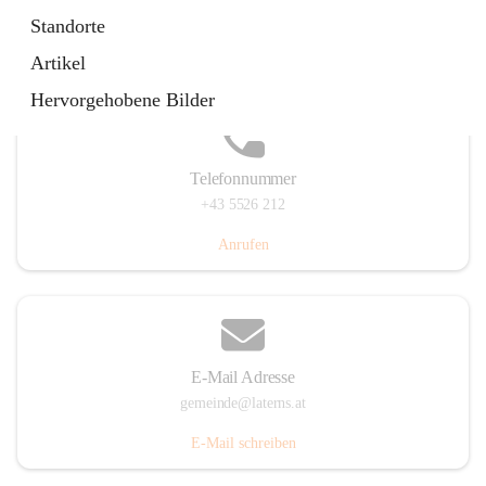
Laternserstraße 6, 6830 Laterns, AUT
Standorte
Auf Karte ansehen
Artikel
Hervorgehobene Bilder
Telefonnummer
+43 5526 212
Anrufen
E-Mail Adresse
gemeinde@laterns.at
E-Mail schreiben