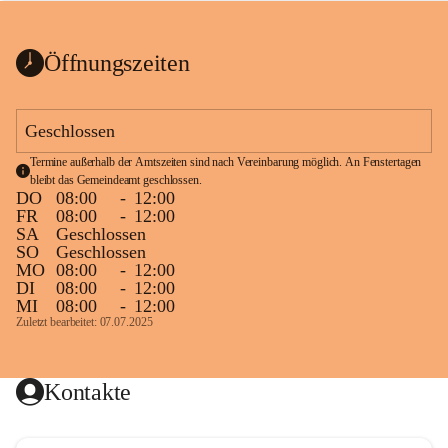
bis zum Ende der Bauarbeiten 
Kundmachung_Sperre-
gesperrt.
Wanderweg-veröffentlic
1 Seite
•
0 MB
ht
Öffnungszeiten
Schild_Sperre
1 Seite
•
0,1 MB
Geschlossen
Termine außerhalb der Amtszeiten sind nach Vereinbarung möglich. An Fenstertagen 
bleibt das Gemeindeamt geschlossen.
DO
08:00
-
12:00
FR
08:00
-
12:00
SA
Geschlossen
SO
Geschlossen
MO
08:00
-
12:00
DI
08:00
-
12:00
MI
08:00
-
12:00
Zuletzt bearbeitet: 07.07.2025
Kontakte