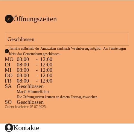
bis zum Ende der Bauarbeiten 
Kundmachung_Sperre-
gesperrt.
Wanderweg-veröffentlic
1 Seite
•
0 MB
ht
Öffnungszeiten
Schild_Sperre
1 Seite
•
0,1 MB
Geschlossen
Termine außerhalb der Amtszeiten sind nach Vereinbarung möglich. An Fenstertagen 
bleibt das Gemeindeamt geschlossen.
MO
08:00
-
12:00
DI
08:00
-
12:00
MI
08:00
-
12:00
DO
08:00
-
12:00
FR
08:00
-
12:00
SA
Geschlossen
Mariä Himmelfahrt:
Die Öffnungszeiten können an diesem Feiertag abweichen.
SO
Geschlossen
Zuletzt bearbeitet: 07.07.2025
Kontakte