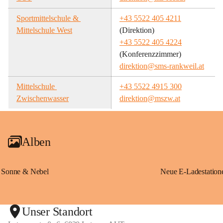
Sportmittelschule & 
+43 5522 405 4211
Mittelschule West
(Direktion)
+43 5522 405 4224
(Konferenzzimmer)
direktion@sms-rankweil.at
Mittelschule 
+43 5522 4915 300
Zwischenwasser
direktion@mszw.at
Alben
Sonne & Nebel
Unser Standort