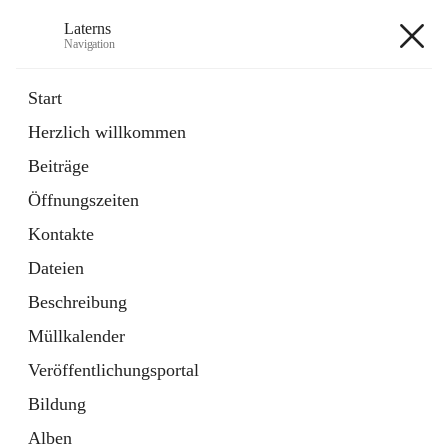
Laterns
Navigation
Laterns
Start
Herzlich willkommen
Bürgerservice
Beiträge
11 Schnellzugriffe
Öffnungszeiten
Soziales
1 Schnellzugriff
Kontakte
Dateien
+5
Beschreibung
Müllkalender
Veröffentlichungsportal
Bildung
Hauptadresse
Alben