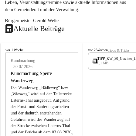
Leben, Veranstaltungstermine sowie aktuelle Informationen aus 
dem Gemeinderat und der Verwaltung. 
Bürgermeister Gerold Welte
Aktuelle Beiträge
L
L
vor 1 Woche
vor 2 Wochen
Tipps & Tricks
a
a
TIPP_KW_30_Gewitter_i
t
Kundmachung
t
0,1 MB
e
e
30.07.2026
r
r
Kundmachung Sperre
n
n
Wanderweg
s
s
Der Wanderweg „Bädleweg“ bzw. 
„Wiesweg“ wird auf der Teilstrecke 
Laterns-Thal ausgebaut. Aufgrund 
der Forst- und Sanierungsarbeiten 
und der dadurch entstehenden 
Gefahren wird der Wanderweg auf 
der 
Strecke zwischen Laterns-Thal 
und der Brücke ab dem 03.08.2026 